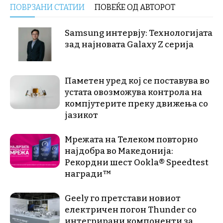
ПОВРЗАНИ СТАТИИ
ПОВЕЌЕ ОД АВТОРОТ
Samsung интервју: Технологијата
зад најновата Galaxy Z серија
Паметен уред кој се поставува во
устата овозможува контрола на
компјутерите преку движења со
јазикот
Мрежата на Телеком повторно
најдобра во Македонија:
Рекордни шест Ookla® Speedtest
награди™
Geely го претстави новиот
електричен погон Thunder со
интегрирани компоненти за