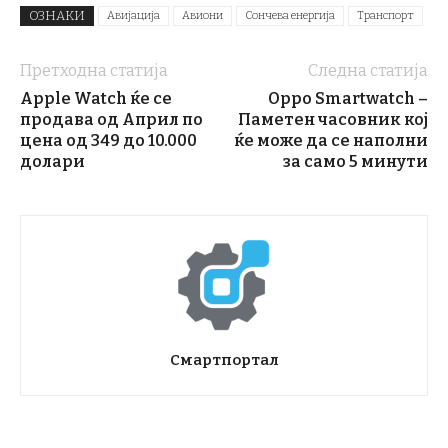
ОЗНАКИ
Авијација
Авиони
Сончева енергија
Транспорт
Претходна статија
Следна статија
Apple Watch ќе се
Oppo Smartwatch –
продава од Април по
Паметен часовник кој
цена од 349 до 10.000
ќе може да се наполни
долари
за само 5 минути
Смартпортал