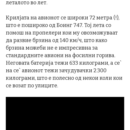
леталото во лет.
Крилјата на авионот се широки 72 метра (!),
што е пошироко од Боинг 747. Тој лета со
помош на пропелери кои му овозможуваат
да развие брзина од 140 км/ч, што како
брзина можеби не е импресивна за
стандардните авиони на фосилни горива.
Неговата батерија тежи 633 килограми, а се`
на се` авионот тежи зачудувачки 2.300
килограми, што е полесно од некои коли кои
се возат по улиците.