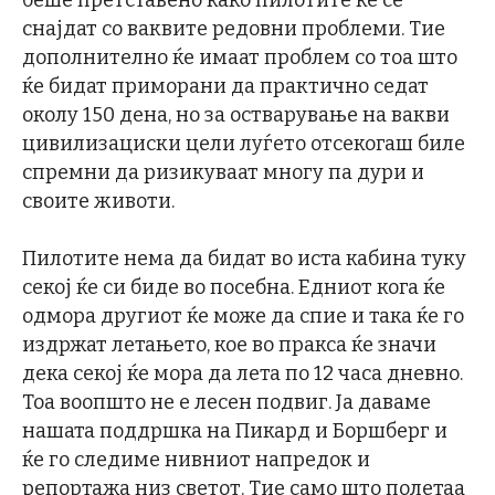
снајдат со ваквите редовни проблеми. Тие
дополнително ќе имаат проблем со тоа што
ќе бидат приморани да практично седат
околу 150 дена, но за остварување на вакви
цивилизациски цели луѓето отсекогаш биле
спремни да ризикуваат многу па дури и
своите животи.
Пилотите нема да бидат во иста кабина туку
секој ќе си биде во посебна. Едниот кога ќе
одмора другиот ќе може да спие и така ќе го
издржат летањето, кое во пракса ќе значи
дека секој ќе мора да лета по 12 часа дневно.
Тоа воопшто не е лесен подвиг. Ја даваме
нашата поддршка на Пикард и Боршберг и
ќе го следиме нивниот напредок и
репортажа низ светот. Тие само што полетаа