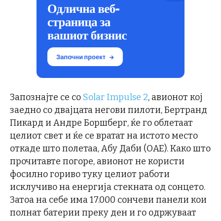
Запознајте се со
Solar Impulse 2
, авионот кој
заедно со двајцата негови пилоти, Бертранд
Пикард и Андре Боршберг, ќе го облетаат
целиот свет и ќе се вратат на истото место
откаде што полетаа, Абу Даби (ОАЕ). Како што
прочитавте погоре, авионот не користи
фосилно гориво туку целиот работи
исклучиво на енергија стекната од сонцето.
Затоа на себе има 17.000 сончеви панели кои
полнат батерии преку ден и го одржуваат