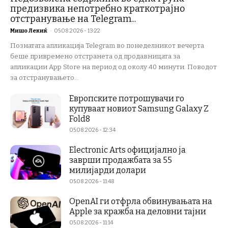
предизвика непотребно краткотрајно
отстранување на Telegram...
Мишо Лекиќ
-
05.08.2026 - 13:22
Познатата апликација Telegram во понеделникот вечерта
беше привремено отстранета од продавницата за
апликации App Store на период од околу 40 минути. Поводот
за отстранувањето...
Европските потрошувачи го
купуваат новиот Samsung Galaxy Z
Fold8
05.08.2026 - 12:34
Electronic Arts официјално ја
заврши продажбата за 55
милијарди долари
05.08.2026 - 11:48
OpenAI ги отфрла обвинувањата на
Apple за кражба на деловни тајни
05.08.2026 - 11:14