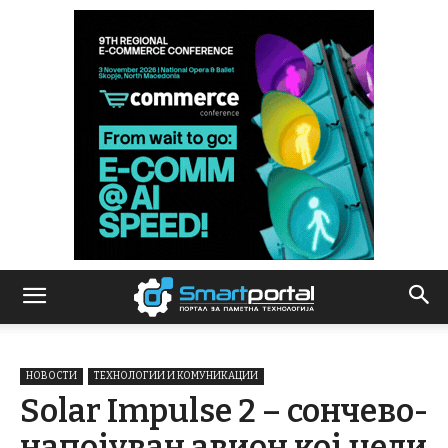
НОВОСТИ
ТЕХНОЛОГИИ И КОМУНИКАЦИИ
Solar Impulse 2 – сончево-
напојуван авион кој цели