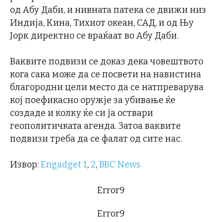
од Абу Даби, и нивната патека се движи низ
Индија, Кина, Тихиот океан, САД, и од Њу
Јорк директно се враќаат во Абу Даби.
Ваквите подвизи се доказ дека човештвото
кога сака може да се посвети на навистина
благородни цели место да се натпреварува
кој поефикасно оружје за убивање ќе
создаде и колку ќе си ја оствари
геополитичката агенда. Затоа ваквите
подвизи треба да се фалат од сите нас.
Извор:
Engadget 1
,
2
,
BBC News
Error9
Error9