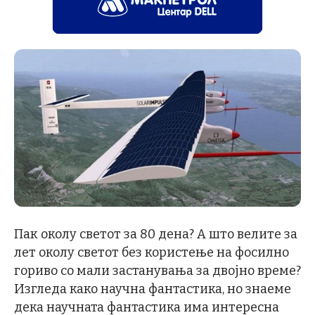
Пак околу светот за 80 дена? А што велите за
лет околу светот без користење на фосилно
гориво со мали застанувања за двојно време?
Изгледа како научна фантастика, но знаеме
дека научната фантастика има интересна