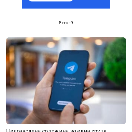
Error9
Недозволена содржина во една група