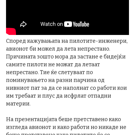
Според кажувањата на пилотите-инженери,
авионот би можел да лета непрестано.
Причината зошто мора да застане е бидејќи
самите пилоти не можат да летаат
непрестано. Тие ќе слетуваат по
поминувањето на разни парчина од
нивниот пат за да се наполнат со работи кои
им требаат и плус да исфрлат отпадни
материи.
На презентацијата беше претставено како
изгледа авионот и како работи но никаде не
беше претставено како пилотите ќе се