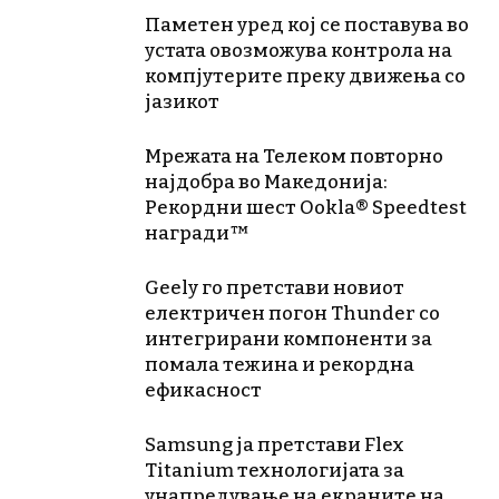
Паметен уред кој се поставува во
устата овозможува контрола на
компјутерите преку движења со
јазикот
Мрежата на Телеком повторно
најдобра во Македонија:
Рекордни шест Ookla® Speedtest
награди™
Geely го претстави новиот
електричен погон Thunder со
интегрирани компоненти за
помала тежина и рекордна
ефикасност
Samsung ја претстави Flex
Titanium технологијата за
унапредување на екраните на