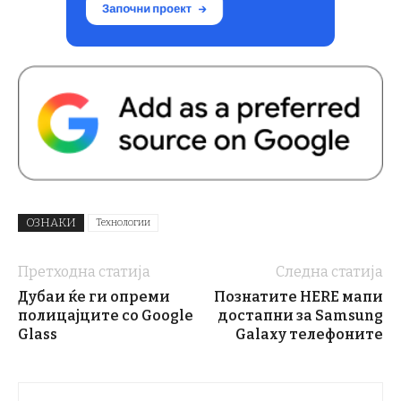
ОЗНАКИ
Технологии
Претходна статија
Следна статија
Дубаи ќе ги опреми
Познатите HERE мапи
полицајците со Google
достапни за Samsung
Glass
Galaxy телефоните