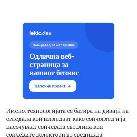
Имено, технологијата се базира на дизајн на
огледала кои изгледаат како сончоглед и ја
насочуваат сончевата светлина кон
сончевите колектори во средината.