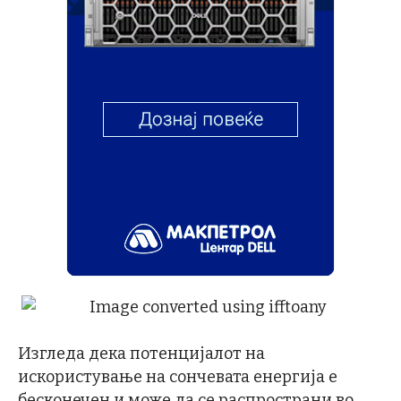
Изгледа дека потенцијалот на
искористување на сончевата енергија е
бесконечен и може да се распространи во