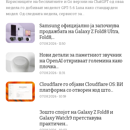
Корисниците на бесплатните и Go верзии на ChatGPT од оваа
недела го добиваат моделот GPT-5.6 Luna како стандарден
модел. Од следната недела, сервисот за...
Samsung официјално ја започнува
продажбата на Galaxy Z Fold8 Ultra,
Fold8,...
07.08.2026 - 11:50
Нови детали за паметниот звучник
на OpenAI откриваат големина како
плочка...
07.08.2026 - 11:31
Cloudflare го објави Cloudflare OS: ВИ
платформа со отворен код што...
07.08.2026 - 10:59
Зошто спојот на Galaxy Z Fold8 и
Galaxy Watch9 претставува
практичен...