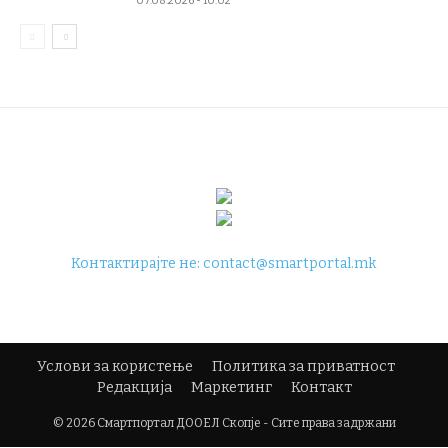
07.08.2026 - 10:02
Контактирајте не:
contact@smartportal.mk
Услови за користење
Политика за приватност
Редакција
Маркетинг
Контакт
© 2026 Смартпортал ДООЕЛ Скопје - Сите права задржани