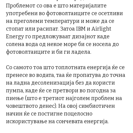
Проблемот со ова е што материјалите
употребени во фотоволтаиците се осетливи
на преголеми температури и може да се
стопат или расипат. Затоа IBM и Airlight
Energy го предложуваат дизајнот каде
солена вода од некое море би се носела до
фотоволтаиците и би ги ладела.
Со самото тоа што топлотната енергија ќе се
пренесе во водата, таа ќе пропатува до точна
на ладна десоленизација без да користи
пумпа, каде ќе се претвори во погодна за
пиење (што е третиот најголем проблем на
човештвото денес). На овој симбиотичен
начин ќе се постигне поцелосно
искористување на сончевата енергија.