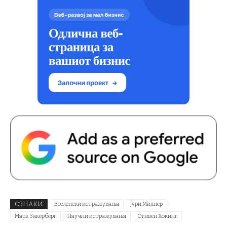
ОЗНАКИ
Вселенски истражувања
Јури Милнер
Марк Закерберг
Научни истражувања
Стивен Хокинг