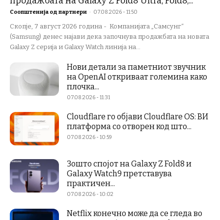
продажбата на Galaxy Z Fold8 Ultra, Fold8,...
Соопштенија од партнери
-
07.08.2026 - 11:50
Скопје, 7 август 2026 година - Компанијата „Самсунг“
(Samsung) денес најави дека започнува продажбата на новата
Galaxy Z серија и Galaxy Watch линија на...
Нови детали за паметниот звучник
на OpenAI откриваат големина како
плочка...
07.08.2026 - 11:31
Cloudflare го објави Cloudflare OS: ВИ
платформа со отворен код што...
07.08.2026 - 10:59
Зошто спојот на Galaxy Z Fold8 и
Galaxy Watch9 претставува
практичен...
07.08.2026 - 10:02
Netflix конечно може да се гледа во