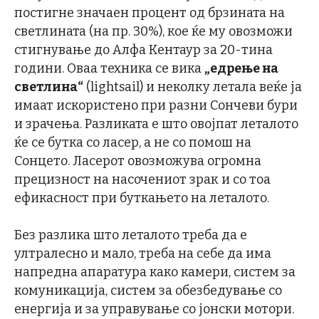
постигне значаен процент од брзината на
светлината (на пр. 30%), кое ќе му овозможи
стигнување до Алфа Кентаур за 20-тина
години. Оваа техника се вика
„едрење на
светлина“
(lightsail) и неколку летала веќе ја
имаат искористено при разни Сончеви бури
и зрачења. Разликата е што овојпат леталото
ќе се бутка со ласер, а не со помош на
Сонцето. Ласерот овозможува огромна
прецизност на насочениот зрак и со тоа
ефикасност при буткањето на леталото.
Без разлика што леталото треба да е
ултралесно и мало, треба на себе да има
напредна апаратура како камери, систем за
комуникација, систем за обезбедување со
енергија и за управување со јонски мотори.