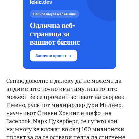
Сепак, доволно е далеку да не можеме да
видиме што точно има таму, нешто што
можеби ќе се промени во текот на овој век.
Имено, рускиот милијардер Јури Милнер,
научникот Стивен Хокинг и шефот на
Facebook, Марк Цукерберг, се луѓето кои
најмногу ќе вложат во овој 100 милионски
проект за да се оствари целта да стигнеме