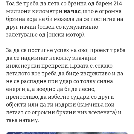
Тоа ќе треба да лета со брзина од барем 214
милиони километри
на час
, што е огромна
брзина која не би можела да се постигне на
друг начин (освен со кумулативно
залетување од јонски мотор).
За да се постигне успех на овој проект треба
да се надминат неколку значајни
инженерски препреки. Првата е, секако,
леталото кое треба да биде издржливо и да
не се распадне при удар со толку силна
енергија, а воедно да биде лесно,
преносливо, да избегне судари со други
објекти или да ги издржи (камчиња кои
летаат со огромни брзини низ вселената) и
така натаму.