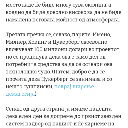
место каде ќе биде многу сува околина, а
воедно да биде доволно високо за да не биде
намалена неговата моќност од атмосферата.
Третата пречка се, секако, парите. Имено,
Милнер, Хокинг и Цукерберг своеволно
вложуваат 100 милиони долари во проектот,
но се проценува дека ова е само дел од
потребните средства за да се оствари ова
технолошко чудо. (Патем, добро е да се
прочита дека Цукерберг се занимава и со
нешто суштински,
покрај ширење
демагогија
)
Сепак, од друга страна ја имаме надешта
дека еден ден ќе допреме до првиот ѕвезден
систем надвор од нашиот и ќе ѕирнеме на