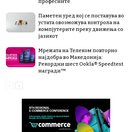
професиите
Паметен уред кој се поставува во
устата овозможува контрола на
компјутерите преку движења со
јазикот
Мрежата на Телеком повторно
најдобра во Македонија:
Рекордни шест Ookla® Speedtest
награди™