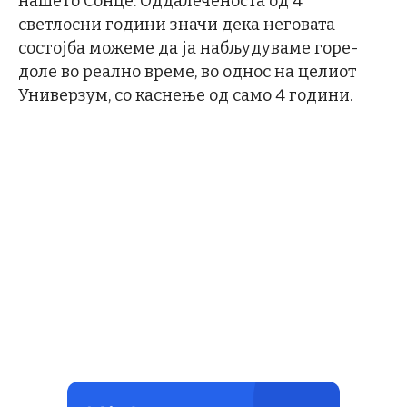
нашето Сонце. Оддалеченоста од 4
светлосни години значи дека неговата
состојба можеме да ја набљудуваме горе-
доле во реално време, во однос на целиот
Универзум, со каснење од само 4 години.