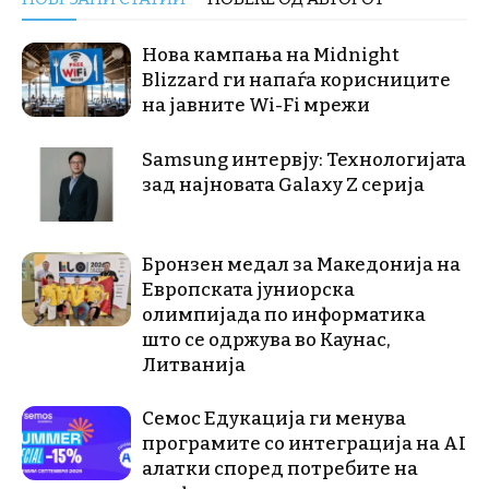
Нова кампања на Midnight
Blizzard ги напаѓа корисниците
на јавните Wi-Fi мрежи
Samsung интервју: Технологијата
зад најновата Galaxy Z серија
Бронзен медал за Македонија на
Европската јуниорска
олимпијада по информатика
што се одржува во Каунас,
Литванија
Семос Едукација ги менува
програмите со интеграција на AI
алатки според потребите на