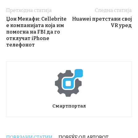
Претходна статија
Следна статија
Џон Мекафи: Cellebrite
Huawei претстави свој
е компанијата која им
VR уред
помогна на FBI да го
отклучат iPhone
телефонот
Смартпортал
ПОВРЗАНИ СТАТИИ
ПОВЕЌЕ ОД АВТОРОТ