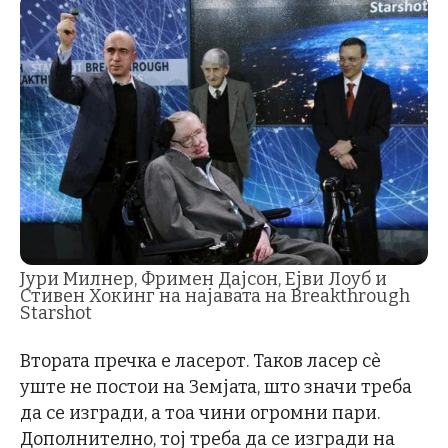
Јури Милнер, Фримен Дајсон, Ејви Лоуб и
Стивен Хокинг на најавата на Breakthrough
Starshot
Втората пречка е ласерот. Таков ласер сè
уште не постои на Земјата, што значи треба
да се изгради, а тоа чини огромни пари.
Дополнително, тој треба да се изгради на