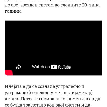
до овој ѕвезден систем во следните 20-тина
години.
Идејата е да се создаде ултралесно и
ултрамало (со неколку метри дијаметар)
летало. Потоа, со помош на огромен ласер да
се бутка тоа летало кон овој систем и да