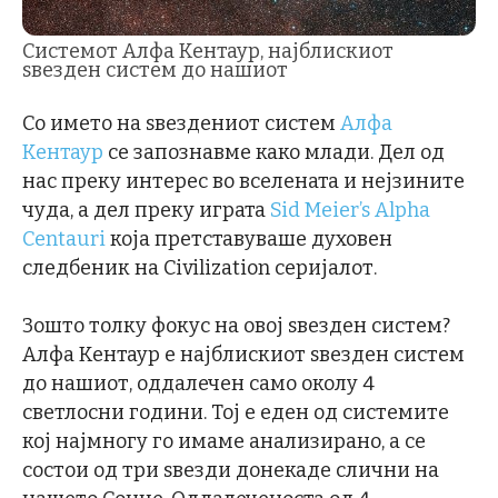
Системот Алфа Кентаур, најблискиот
ѕвезден систем до нашиот
Со името на ѕвездениот систем
Алфа
Кентаур
се запознавме како млади. Дел од
нас преку интерес во вселената и нејзините
чуда, а дел преку играта
Sid Meier’s Alpha
Centauri
која претставуваше духовен
следбеник на Civilization серијалот.
Зошто толку фокус на овој ѕвезден систем?
Алфа Кентаур е најблискиот ѕвезден систем
до нашиот, оддалечен само околу 4
светлосни години. Тој е еден од системите
кој најмногу го имаме анализирано, а се
состои од три ѕвезди донекаде слични на