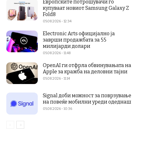
Европските потрошувачи го
купуваат новиот Samsung Galaxy Z
Fold8
05.08.2026 - 12:34
Electronic Arts официјално ја
заврши продажбата за 55
милијарди долари
05.08.2026 - 11:48
OpenAI ги отфрла обвинувањата на
Apple за кражба на деловни тајни
05.08.2026 - 11:14
Signal доби можност за поврзување
на повеќе мобилни уреди одеднаш
05.08.2026 - 10:36