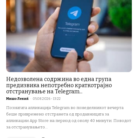
Недозволена содржина во една група
предизвика непотребно краткотрајно
отстранување на Telegram...
Мишо Лекиќ
-
05.08.2026 - 13:22
Познатата апликација Telegram во понеделникот вечерта
беше привремено отстранета од продавницата за
апликации App Store на период од околу 40 минути. Поводот
за отстранувањето...