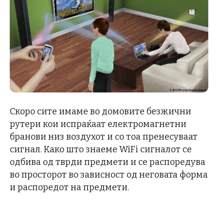
Скоро сите имаме во домовите безжични
рутери кои испраќаат електромагнетни
бранови низ воздухот и со тоа пренесуваат
сигнал. Како што знаеме WiFi сигналот се
одбива од тврди предмети и се распоредува
во просторот во зависност од неговата форма
и распоредот на предмети.