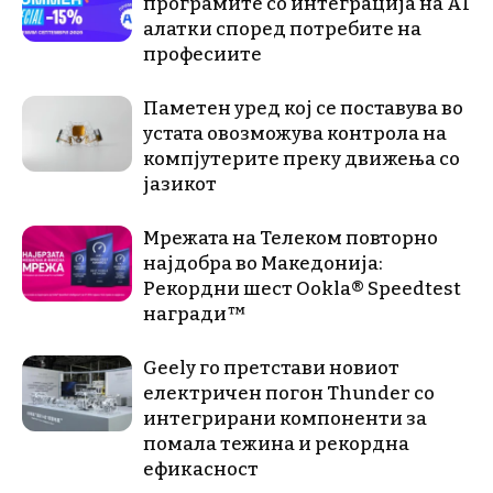
програмите со интеграција на AI
алатки според потребите на
професиите
Паметен уред кој се поставува во
устата овозможува контрола на
компјутерите преку движења со
јазикот
Мрежата на Телеком повторно
најдобра во Македонија:
Рекордни шест Ookla® Speedtest
награди™
Geely го претстави новиот
електричен погон Thunder со
интегрирани компоненти за
помала тежина и рекордна
ефикасност