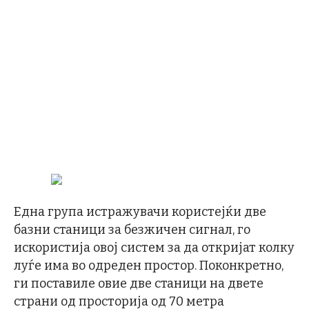
Една група истражувачи користејќи две
базни станици за безжичен сигнал, го
искористија овој систем за да откријат колку
луѓе има во одреден простор. Поконкретно,
ги поставиле овие две станици на двете
страни од просторија од 70 метра