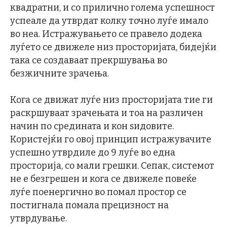
квадратни, и со прилично голема успешност
успеале да утврдат колку точно луѓе имало
во неа. Истражувањето се правело додека
луѓето се движеле низ просторијата, бидејќи
така се создаваат прекршувања во
безжичните зрачења.
Кога се движат луѓе низ просторијата тие ги
раскршуваат зрачењата и тоа на различен
начин по средината и кон ѕидовите.
Користејќи го овој принцип истражувачите
успешно утврдиле до 9 луѓе во една
просторија, со мали грешки. Сепак, системот
не е безгрешен и кога се движеле повеќе
луѓе поенергично во помал простор се
постигнала помала прецизност на
утврдување.