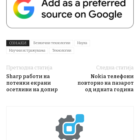
ОЗНАКИ
Безжични технологии
Наука
Научни истражувања
Технологии
Претходна статија
Следна статија
Sharp работи на
Nokia телефони
потенки екрани
повторно на пазарот
осетливи на допир
од идната година