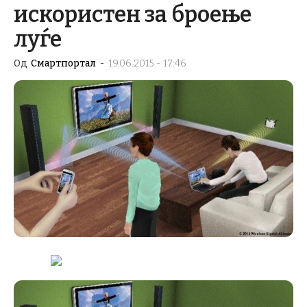
искористен за броење
луѓе
Од
Смартпортал
-
19.06.2015 - 17:46