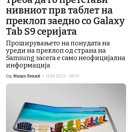
нивниот прв таблет на
преклоп заедно со Galaxy
Tab S9 серијата
Проширувањето на понудата на
уреди на преклоп од страна на
Samsung засега е само неофицијална
информација
Од
Мишо Лекиќ
-
11.04.2023 - 18:07