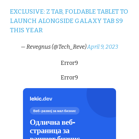
EXCLUSIVE: Z TAB, FOLDABLE TABLET TO
LAUNCH ALONGSIDE GALAXY TAB S9
THIS YEAR
— Revegnus (@Tech_Reve)
April 9, 2023
Error9
Error9