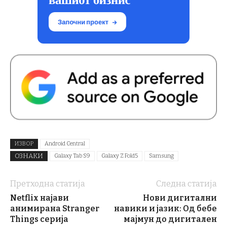
ИЗВОР
Android Central
ОЗНАКИ
Galaxy Tab S9
Galaxy Z Fold5
Samsung
Претходна статија
Следна статија
Netflix најави
Нови дигитални
анимирана Stranger
навики и јазик: Од бебе
Things серија
мајмун до дигитален