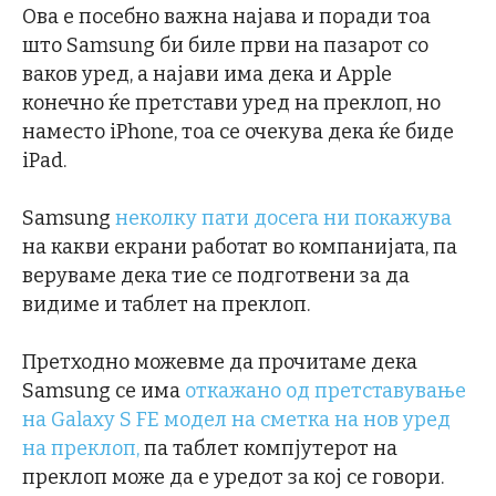
Ова е посебно важна најава и поради тоа
што Samsung би биле први на пазарот со
ваков уред, а најави има дека и Apple
конечно ќе претстави уред на преклоп, но
наместо iPhone, тоа се очекува дека ќе биде
iPad.
Samsung
неколку пати досега ни покажува
на какви екрани работат во компанијата, па
веруваме дека тие се подготвени за да
видиме и таблет на преклоп.
Претходно можевме да прочитаме дека
Samsung се има
откажано од претставување
на Galaxy S FE модел на сметка на нов уред
на преклоп,
па таблет компјутерот на
преклоп може да е уредот за кој се говори.