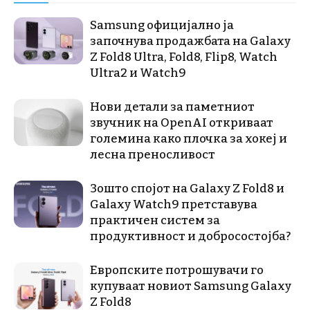
Samsung официјално ја
започнува продажбата на Galaxy
Z Fold8 Ultra, Fold8, Flip8, Watch
Ultra2 и Watch9
Нови детали за паметниот
звучник на OpenAI откриваат
големина како плочка за хокеј и
лесна преносливост
Зошто спојот на Galaxy Z Fold8 и
Galaxy Watch9 претставува
практичен систем за
продуктивност и добросостојба?
Европските потрошувачи го
купуваат новиот Samsung Galaxy
Z Fold8