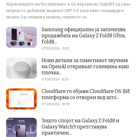
Корисниците на бесплатните и Go верзии на ChatGPT од оваа
недела го добиваат моделот GPT-5.6 Luna како стандарден
модел. Од следната недела, сервисот за...
Samsung официјално ја започнува
продажбата на Galaxy Z Fold8 Ultra,
Fold8,...
07.08.2026 - 11:50
Нови детали за паметниот звучник
на OpenAI откриваат големина како
плочка...
07.08.2026 - 11:31
Cloudflare го објави Cloudflare OS: ВИ
платформа со отворен код што...
07.08.2026 - 10:59
Зошто спојот на Galaxy Z Fold8 и
Galaxy Watch9 претставува
практичен...