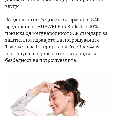
звуци.
Во однос на безбедноста од зрачење, SAR
вредноста на HUAWEI FreeBuds 4i е 40%
пониска од меѓународниот SAR стандард за
заштита на здравјето на потрошувачите.
Траењето на батеријата на FreeBuds 4i ги
исполнува и највисоките стандарди за
безбедност на потрошувачите.