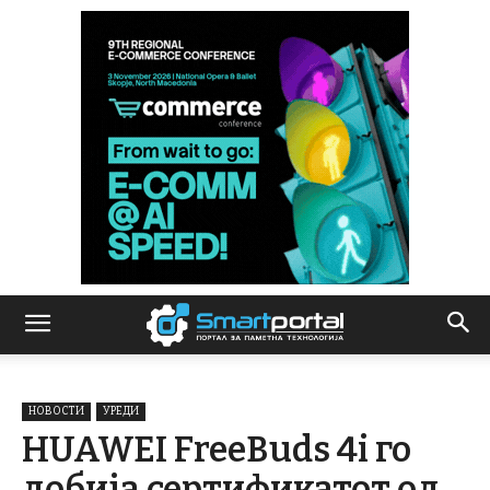
НОВОСТИ
УРЕДИ
HUAWEI FreeBuds 4i го
добија сертификатот од