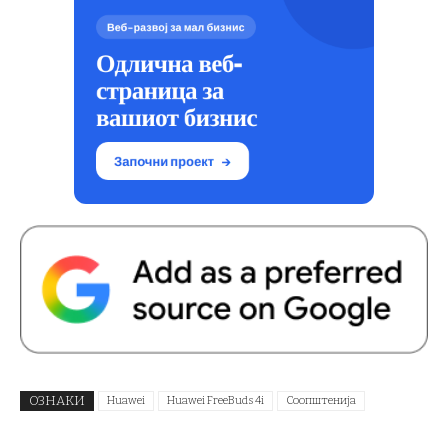
ОЗНАКИ
Huawei
Huawei FreeBuds 4i
Соопштенија