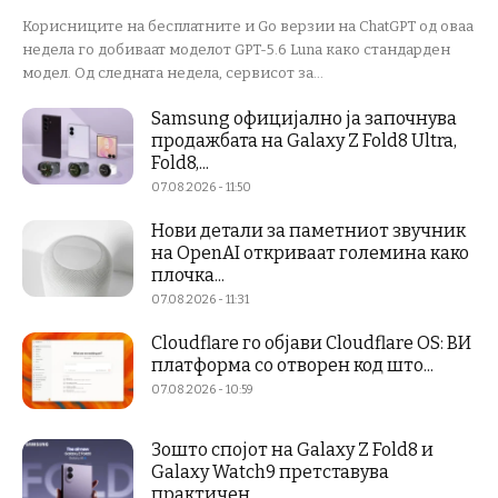
Корисниците на бесплатните и Go верзии на ChatGPT од оваа
недела го добиваат моделот GPT-5.6 Luna како стандарден
модел. Од следната недела, сервисот за...
Samsung официјално ја започнува
продажбата на Galaxy Z Fold8 Ultra,
Fold8,...
07.08.2026 - 11:50
Нови детали за паметниот звучник
на OpenAI откриваат големина како
плочка...
07.08.2026 - 11:31
Cloudflare го објави Cloudflare OS: ВИ
платформа со отворен код што...
07.08.2026 - 10:59
Зошто спојот на Galaxy Z Fold8 и
Galaxy Watch9 претставува
практичен...