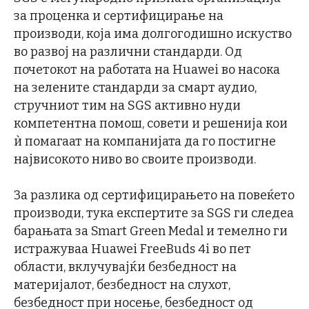
за проценка и сертифицирање на
производи, која има долгогодишно искуство
во развој на различни стандарди. Од
почетокот на работата на Huawei во насока
на зелените стандарди за смарт аудио,
стручниот тим на SGS активно нуди
компетентна помош, совети и решенија кои
ѝ помагаат на компанијата да го постигне
највисокото ниво во своите производи.
За разлика од сертифицирањето на повеќето
производи, тука експертите за SGS ги следеа
барањата за Smart Green Medal и темелно ги
истражуваа Huawei FreeBuds 4i во пет
области, вклучувајќи безбедност на
материјалот, безбедност на слухот,
безбедност при носење, безбедност од