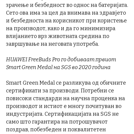
зрачење и безбедност во однос на батеријата.
Сето ова има за цел да внимава на здравјето
и безбедноста на корисникот при користење
на производот, како и да го минимизира
влијанието врз животната средина по
завршување на неговата употреба.
HUAWEI FreeBuds Pro г
о
добива
ат
првиот
Smart Green
Medal
на SGS во 2020 година
Smart Green Medal се разликува од обичните
сертификати за производи. Потребни се
повисоки стандарди на научна проценка на
производот и истиот е многу почитуван во
индустријата. Сертификацијата на SGS не
само што гарантира на потрошувачот
поздрав, побезбеден и поквалитетен