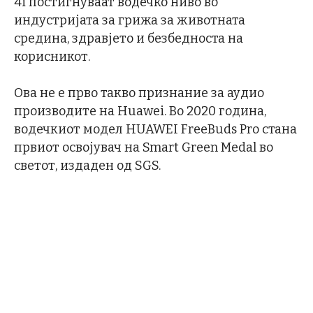
4i постигнуваат водечко ниво во
индустријата за грижа за животната
средина, здравјето и безбедноста на
корисникот.
Ова не е прво такво признание за аудио
производите на Huawei. Во 2020 година,
водечкиот модел HUAWEI FreeBuds Pro стана
првиот освојувач на Smart Green Medal во
светот, издаден од SGS.