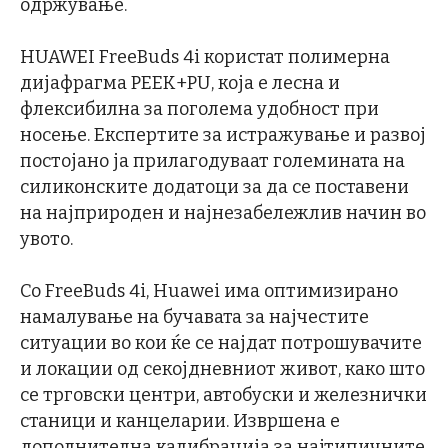
одржување.
HUAWEI FreeBuds 4i користат полимерна
дијафрагма PEEK+PU, која е лесна и
флексибилна за поголема удобност при
носење. Експертите за истражување и развој
постојано ја прилагодуваат големината на
силиконските додатоци за да се поставени
на најприроден и најнезабележлив начин во
увото.
Со FreeBuds 4i, Huawei има оптимизирано
намалување на бучавата за најчестите
ситуации во кои ќе се најдат потрошувачите
и локации од секојдневниот живот, како што
се трговски центри, автобуски и железнички
станици и канцеларии. Извршена е
дополнителна калибрација за најтипичните