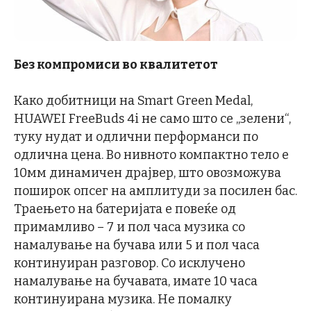
Без компромиси во квалитетот
Како добитници на Smart Green Medal,
HUAWEI FreeBuds 4i не само што се „зелени“,
туку нудат и одлични перформанси по
одлична цена. Во нивното компактно тело е
10мм динамичен драјвер, што овозможува
поширок опсег на амплитуди за посилен бас.
Траењето на батеријата е повеќе од
примамливо – 7 и пол часа музика со
намалување на бучава или 5 и пол часа
континуиран разговор. Со исклучено
намалување на бучавата, имате 10 часа
континуирана музика. Не помалку