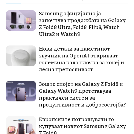
Samsung официјално ја
започнува продажбата на Galaxy
Z Fold8 Ultra, Fold8, Flip8, Watch
Ultra2 и Watch9
Нови детали за паметниот
звучник на OpenAI откриваат
големина како плочка за хокеј и
лесна преносливост
Зошто спојот на Galaxy Z Fold8 и
Galaxy Watch9 претставува
практичен систем за
продуктивност и добросостојба?
Европските потрошувачи го
купуваат новиот Samsung Galaxy
Z Fold8