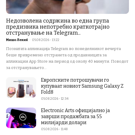
Недозволена содржина во една група
предизвика непотребно краткотрајно
отстранување на Telegram...
Мишо Лекиќ
-
05.08.2026 - 13:22
Познатата апликација Telegram во понеделникот вечерта
беше привремено отстранета од продавницата за
апликации App Store на период од околу 40 минути. Поводот
за отстранувањето...
Европските потрошувачи го
купуваат новиот Samsung Galaxy Z
Fold8
05.08.2026 - 12:34
Electronic Arts официјално ја
заврши продажбата за 55
милијарди долари
05.08.2026 - 11:48