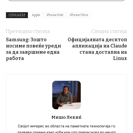
ОЗНАКИ
Apple
iPhone Fold
iPhone Ultra
Претходна статија
Следна статија
Samsung: Зошто
Официјалната десктоп
носиме повеќе уреди
апликација на Claude
за да завршиме една
стана достапна на
работа
Linux
Мишо Лекиќ
Својот интерес во областа на паметната технологија го
развива одамна како хоби кое што прераснува во нешто