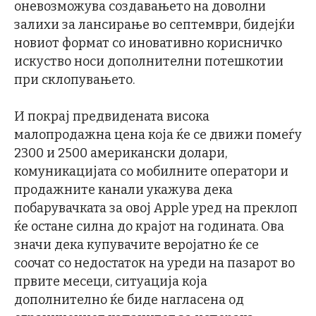
оневозможува создавањето на доволни
залихи за лансирање во септември, бидејќи
новиот формат со иновативно корисничко
искуство носи дополнителни потешкотии
при склопувањето.
И покрај предвидената висока
малопродажна цена која ќе се движи помеѓу
2300 и 2500 американски долари,
комуникацијата со мобилните оператори и
продажните канали укажува дека
побарувачката за овој Apple уред на преклоп
ќе остане силна до крајот на годината. Ова
значи дека купувачите веројатно ќе се
соочат со недостаток на уреди на пазарот во
првите месеци, ситуација која
дополнително ќе биде нагласена од