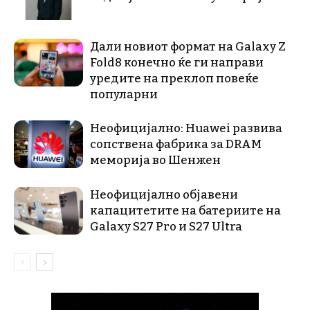
Дали новиот формат на Galaxy Z
Fold8 конечно ќе ги направи
уредите на преклоп повеќе
популарни
Неофицијално: Huawei развива
сопствена фабрика за DRAM
меморија во Шенжен
Неофицијално објавени
капацитетите на батериите на
Galaxy S27 Pro и S27 Ultra