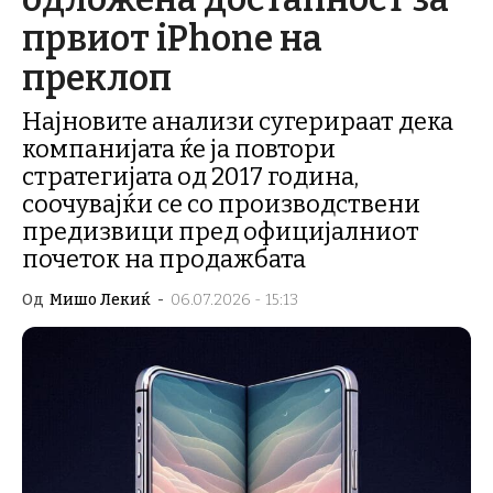
првиот iPhone на
преклоп
Најновите анализи сугерираат дека
компанијата ќе ја повтори
стратегијата од 2017 година,
соочувајќи се со производствени
предизвици пред официјалниот
почеток на продажбата
Од
Мишо Лекиќ
-
06.07.2026 - 15:13