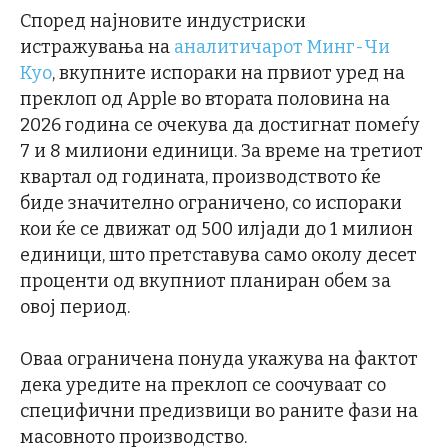
Според најновите индустриски
истражувања на
аналитичарот Минг-Чи
Куо
, вкупните испораки на првиот уред на
преклоп од Apple во втората половина на
2026 година се очекува да достигнат помеѓу
7 и 8 милиони единици. За време на третиот
квартал од годината, производството ќе
биде значително ограничено, со испораки
кои ќе се движат од 500 илјади до 1 милион
единици, што претставува само околу десет
проценти од вкупниот планиран обем за
овој период.
Оваа ограничена понуда укажува на фактот
дека уредите на преклоп се соочуваат со
специфични предизвици во раните фази на
масовното производство.