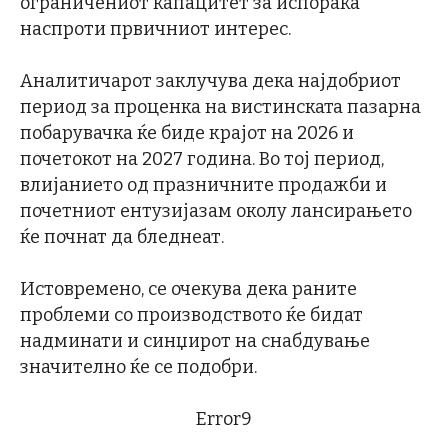
ограничениот капацитет за испорака
наспроти првичниот интерес.
Аналитичарот заклучува дека најдобриот
период за проценка на вистинската пазарна
побарувачка ќе биде крајот на 2026 и
почетокот на 2027 година. Во тој период,
влијанието од празничните продажби и
почетниот ентузијазам околу лансирањето
ќе почнат да бледнеат.
Истовремено, се очекува дека раните
проблеми со производството ќе бидат
надминати и синџирот на снабдување
значително ќе се подобри.
Error9