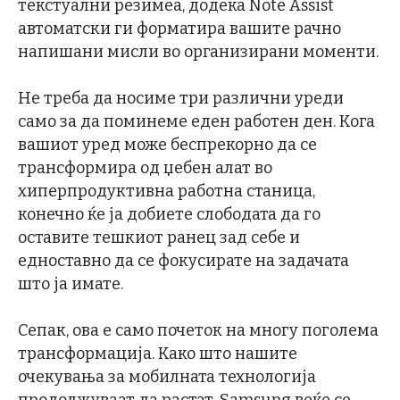
текстуални резимеа, додека Note Assist
автоматски ги форматира вашите рачно
напишани мисли во организирани моменти.
Не треба да носиме три различни уреди
само за да поминеме еден работен ден. Кога
вашиот уред може беспрекорно да се
трансформира од џебен алат во
хиперпродуктивна работна станица,
конечно ќе ја добиете слободата да го
оставите тешкиот ранец зад себе и
едноставно да се фокусирате на задачата
што ја имате.
Сепак, ова е само почеток на многу поголема
трансформација. Како што нашите
очекувања за мобилната технологија