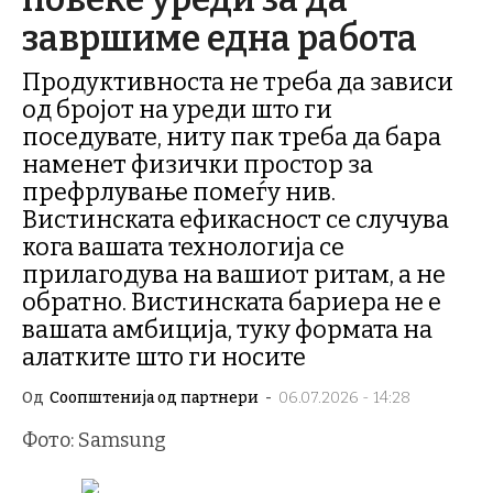
завршиме една работа
Продуктивноста не треба да зависи
од бројот на уреди што ги
поседувате, ниту пак треба да бара
наменет физички простор за
префрлување помеѓу нив.
Вистинската ефикасност се случува
кога вашата технологија се
прилагодува на вашиот ритам, а не
обратно. Вистинската бариера не е
вашата амбиција, туку формата на
алатките што ги носите
Од
Соопштенија од партнери
-
06.07.2026 - 14:28
Фото: Samsung