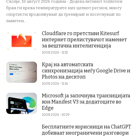
Скопје, 10 август 2026 година - Додека летниот топлотен
бран ги крева температурите низ целиот регион, многу
спортисти продолжуваат да тренираат и посегнуваат по
паметен...
Cloudflare го претстави Kitesurf
интернет прелистувачот наменет
за вештачка интелигенција
10.08.2026 - 11:52
Крај на автоматската
синхронизација меѓу Google Drive и
Photos на десктоп
10.08.2026 - 11:16
Microsoft ја започнува транзицијата
кон Manifest V3 за додатоците во
Edge
10.08.2026 - 10:29
Бесплатните корисници на ChatGPT
добиваат неограничени разговори