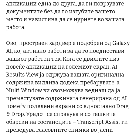
апликации една до друга, да ги поврзувате
документите без да го изгубите вашето
место и навистина да се нурнете во вашата
работа.
Овој простраен хардвер е подобрен од Galaxy
AI, кој активно работи за да го поедностави
вашиот работен тек. Кога се движите низ
повеќе апликации на големиот екран, AI
Results View ја одржува вашата оригинална
содржина видлива додека пребарувате, а
Multi Window ви овозможува веднаш да ја
преместувате содржината генерирана од AI
помеѓу поделени екрани со едноставно Drag
& Drop. Уредот се справува и со тешките
обврски на состаноците – Transcript Assist ги
преведува гласовните снимки во јасни