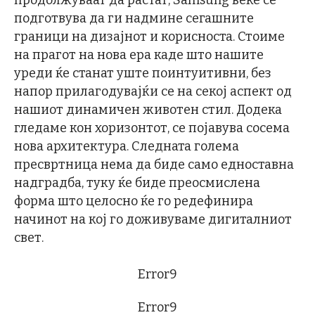
продолжуваат да растат, Samsung веќе се
подготвува да ги надмине сегашните
граници на дизајнот и корисноста. Стоиме
на прагот на нова ера каде што нашите
уреди ќе станат уште поинтуитивни, без
напор прилагодувајќи се на секој аспект од
нашиот динамичен животен стил. Додека
гледаме кон хоризонтот, се појавува сосема
нова архитектура. Следната голема
пресвртница нема да биде само едноставна
надградба, туку ќе биде преосмислена
форма што целосно ќе го редефинира
начинот на кој го доживуваме дигиталниот
свет.
Error9
Error9