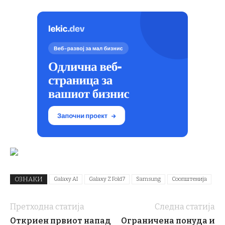
ОЗНАКИ
Galaxy AI
Galaxy Z Fold7
Samsung
Соопштенија
Претходна статија
Следна статија
Откриен првиот напад
Ограничена понуда и