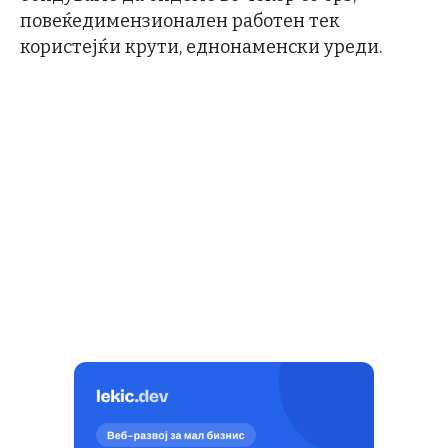
повеќедимензионален работен тек
користејќи крути, еднонаменски уреди.