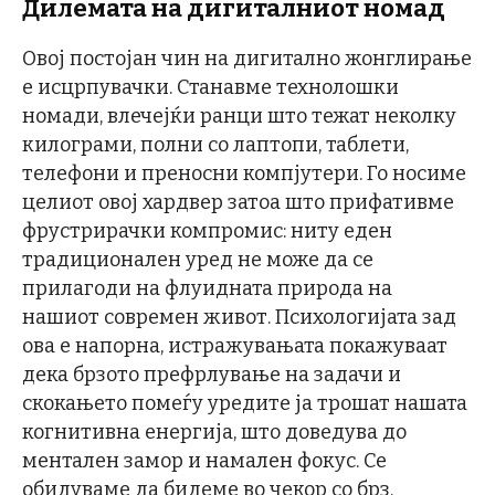
Дилемата на дигиталниот номад
Овој постојан чин на дигитално жонглирање
е исцрпувачки. Станавме технолошки
номади, влечејќи ранци што тежат неколку
килограми, полни со лаптопи, таблети,
телефони и преносни компјутери. Го носиме
целиот овој хардвер затоа што прифативме
фрустрирачки компромис: ниту еден
традиционален уред не може да се
прилагоди на флуидната природа на
нашиот современ живот. Психологијата зад
ова е напорна, истражувањата покажуваат
дека брзото префрлување на задачи и
скокањето помеѓу уредите ја трошат нашата
когнитивна енергија, што доведува до
ментален замор и намален фокус. Се
обидуваме да бидеме во чекор со брз,