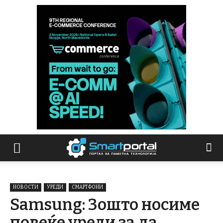
НОВОСТИ
УРЕДИ
СМАРТФОНИ
Samsung: Зошто носиме
повеќе уреди за да