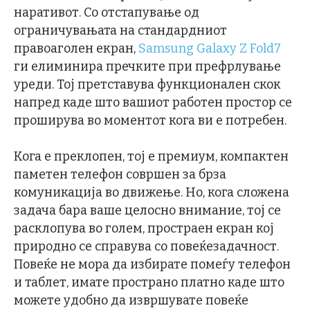
наративот. Со отстапување од
ограничувањата на стандардниот
правоаголен екран,
Samsung Galaxy Z Fold7
ги елиминира пречките при префрлување
уреди. Тој претставува функционален скок
напред каде што вашиот работен простор се
проширува во моментот кога ви е потребен.
Кога е преклопен, тој е премиум, компактен
паметен телефон совршен за брза
комуникација во движење. Но, кога сложена
задача бара ваше целосно внимание, тој се
расклопува во голем, простраен екран кој
природно се справува со повеќезадачност.
Повеќе не мора да избирате помеѓу телефон
и таблет, имате пространо платно каде што
можете удобно да извршувате повеќе