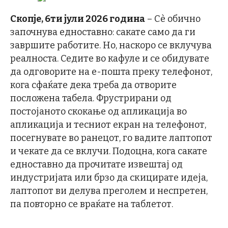
Скопје, 6ти јули 2026 година
– Сè обично
започнува едноставно: сакате само да ги
завршите работите. Но, наскоро се вклучува
реалноста. Седите во кафуле и се обидувате
да одговорите на е-пошта преку телефонот,
кога сфаќате дека треба да отворите
посложена табела. Фрустрирани од
постојаното скокање од апликација во
апликација и тесниот екран на телефонот,
посегнувате во ранецот, го вадите лаптопот
и чекате да се вклучи. Подоцна, кога сакате
едноставно да прочитате извештај од
индустријата или брзо да скицирате идеја,
лаптопот ви делува преголем и неспретен,
па повторно се враќате на таблетот.