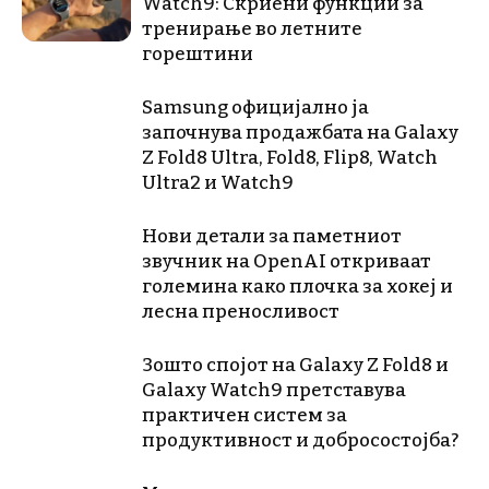
Watch9: Скриени функции за
тренирање во летните
горештини
Samsung официјално ја
започнува продажбата на Galaxy
Z Fold8 Ultra, Fold8, Flip8, Watch
Ultra2 и Watch9
Нови детали за паметниот
звучник на OpenAI откриваат
големина како плочка за хокеј и
лесна преносливост
Зошто спојот на Galaxy Z Fold8 и
Galaxy Watch9 претставува
практичен систем за
продуктивност и добросостојба?