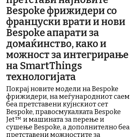
Bespoke фрижидери со
француски врати и нови
Bespoke апарати за
домаќинство, како и
можност за интегрирање
на SmartThings
технологијата
Покрај новите модели на Bespoke
фрижидери, на меѓународниот саем
беа претставени кујнскиот сет
Bespoke, правосмукалката Bespoke
Jet™ и машината за перење и
сушење Bespoke, а дополнително беа
претставени можностите за