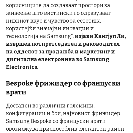
корисниците да создаваат простори за
живеење што вистински го одразуваат
нивниот вкус и чувство за естетика –
користејќи значајни иновации и
технологија на Samsung“,
изјави
Кангјуп Ли,
извршен потпретседател и раководител
на одделот за продажба и маркетинг
и
дигитална електроника
во
Samsung
Electronics.
Bespoke
ф
рижидер со француски
врати
Достапен во различни големини,
конфигурации и бои, најновиот фрижидер
Samsung Bespoke со француски врати
овозможува приспособлив елегантен рамен