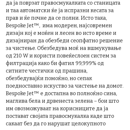
да ја поврзат правосмукалката со станицата
и таа автоматски ќе ја испразни кесата за
прав и ќе почне да се полни. Исто така,
Bespoke Jet™, има модерен, најсовремен
дизајн кој е моќен и лесен во исто време и
дизајниран да обезбеди сеопфатно решение
за чистење. Обезбедува моќ на вшмукување
од 210 W и користи повеќеслоен систем за
филтрација како би фатил 99,999% од
ситните честички од прашина,
обезбедувајќи помоќно, но сепак
поедноставно искуство за чистење на домот.
Bespoke Jet™ е достапна во полноќно сина,
маглива бела и дрвенестa зелена – бои што
им овозможуваат на корисниците да ја
постават својата правосмукалка каде што
сакаат без да го нарушат целокупното