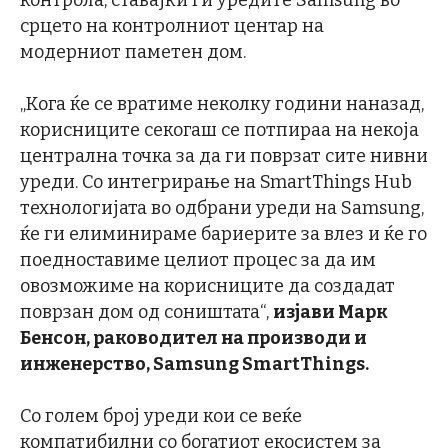
срцето на контролниот центар на
модерниот паметен дом.
„Кога ќе се вратиме неколку години наназад,
корисниците секогаш се потпираа на некоја
централна точка за да ги поврзат сите нивни
уреди. Со интегрирање на SmartThings Hub
технологијата во одбрани уреди на Samsung,
ќе ги елиминираме бариерите за влез и ќе го
поедноставиме целиот процес за да им
овозможиме на корисниците да создадат
поврзан дом од соништата“,
изјави
Марк
Бенсон,
раководител
на производ
и
и
инженерство, Samsung SmartThings.
Со голем број уреди кои се веќе
компатибилни со богатиот екосистем за