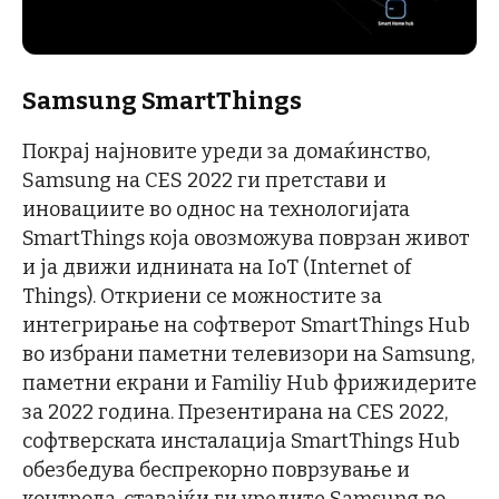
Samsung SmartThings
Покрај најновите уреди за домаќинство,
Samsung на CES 2022 ги претстави и
иновациите во однос на технологијата
SmartThings која овозможува поврзан живот
и ја движи иднината на IoT (Internet of
Things). Откриени се можностите за
интегрирање на софтверот SmartThings Hub
во избрани паметни телевизори на Samsung,
паметни екрани и Familiy Hub фрижидерите
за 2022 година. Презентирана на CES 2022,
софтверската инсталација SmartThings Hub
обезбедува беспрекорно поврзување и
контрола, ставајќи ги уредите Samsung во