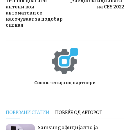
TP-Link доаѓа со
„Заедно за иднината“
антени кои
на CES 2022
автоматски се
насочуваат за подобар
сигнал
Соопштенија од партнери
ПОВРЗАНИ СТАТИИ
ПОВЕЌЕ ОД АВТОРОТ
Samsung официјално ја