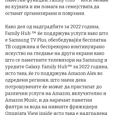
паметни функции, Family Hub™ носи забава
во кујната и им помага на семејствата да
останат организирани и поврзани.
Како дел од надградбите за 2022 година,
Family Hub ™ ќе поддржува услуги како што
е Samsung TV Plus, обезбедувајќи бесплатна
ТВ содржина и беспрекорно континуирано
искуство на гледање на други екрани како
што се паметните телевизори на Samsung и
уредите Galaxy. Family Hub™ за 2022 година,
исто така, ќе го поддржува Amazon Alex во
одредени региони, што значи дека
потрошувачите ќе можат да пристапат до
различни услуги на Amazon, вклучително и
Amazon Music, и да нарачаат паметни
филтри за вода на нивните фрижидери.
Опцијата View inside исто така е надградена