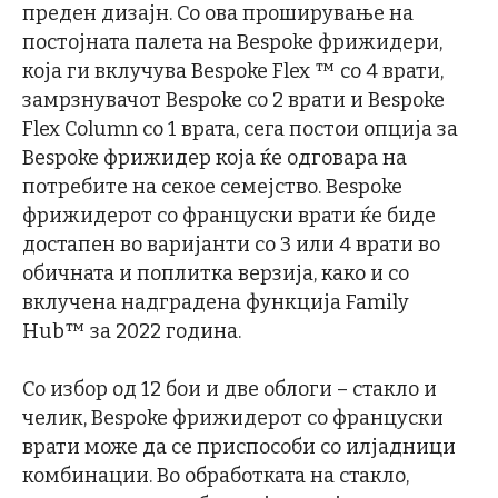
преден дизајн. Со ова проширување на
постојната палета на Bespoke фрижидери,
која ги вклучува Bespoke Flex ™ со 4 врати,
замрзнувачот Bespoke со 2 врати и Bespoke
Flex Column со 1 врата, сега постои опција за
Bespoke фрижидер која ќе одговара на
потребите на секое семејство. Bespoke
фрижидерот со француски врати ќе биде
достапен во варијанти со 3 или 4 врати во
обичната и поплитка верзија, како и со
вклучена надградена функција Family
Hub™ за 2022 година.
Со избор од 12 бои и две облоги – стакло и
челик, Bespoke фрижидерот со француски
врати може да се приспособи со илјадници
комбинации. Во обработката на стакло,