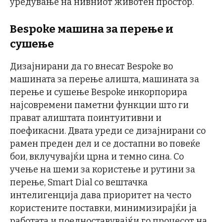
уредување на нивниот животен простор.
Bespoke машина за перење и
сушење
Дизајнирани да го внесат Bespoke во
машината за перење алишта, машината за
перење и сушење Bespoke инкорпорира
најсовремени паметни функции што ги
прават алиштата поинтуитивни и
поефикасни. Двата уреди се дизајнирани со
рамен преден дел и се достапни во повеќе
бои, вклучувајќи црна и темно сина. Со
учење на шеми за користење и рутини за
перење, Smart Dial со вештачка
интелигенција дава приоритет на често
користените поставки, минимизирајќи ја
работата и поедноставувајќи го процесот на