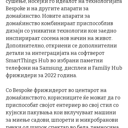
сушење, носејќи го идеалот на технологијата
Bespoke и на другите апарати за
домаќинство. Новите апарати за
домаќинство комбинираат приспособлив
дизајн со уникатни технологии кои заедно
инспирираат сосема нов начин на живот.
Дополнително, откриени се дополнителни
детали за интеграцијата на софтверот
SmartThings Hub во избрани паметни
телефони на Samsung, дисплеи и Familiy Hub
фрижидери за 2022 година.
Со Bespoke фрижидерот во центарот на
домаќинството, корисниците ќе можат да го
приспособат својот ентериер во свој стил со
кујнски пакувања кои вклучуваат машини
за миење садови, шпорети и микробранови
печки од широк спектар во бела, темносина