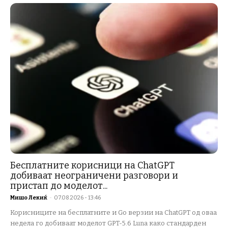
Бесплатните корисници на ChatGPT
добиваат неограничени разговори и
пристап до моделот...
Мишо Лекиќ
-
07.08.2026 - 13:46
Корисниците на бесплатните и Go верзии на ChatGPT од оваа
недела го добиваат моделот GPT-5.6 Luna како стандарден