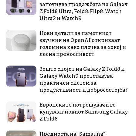
започнува продажбата на Galaxy
Z Fold8 Ultra, Fold8, Flip8, Watch
Ultra2 и Watch9
Нови детали за паметниот
звучник на OpenAI откриваат
големина како плочка за хокеј и
лесна преносливост
Зошто спојот на Galaxy Z Fold8 и
Galaxy Watch9 претставува
практичен систем за
продуктивност и добросостојба?
Европските потрошувачи го
купуваат новиот Samsung Galaxy
Z Fold8
Предноста на „Samsung“: