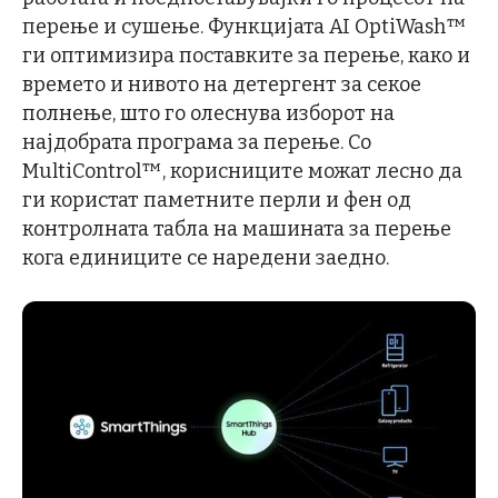
перење и сушење. Функцијата AI OptiWash™
ги оптимизира поставките за перење, како и
времето и нивото на детергент за секое
полнење, што го олеснува изборот на
најдобрата програма за перење. Со
MultiControl™, корисниците можат лесно да
ги користат паметните перли и фен од
контролната табла на машината за перење
кога единиците се наредени заедно.