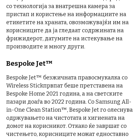
со технологија за внатрешна камера за
пристап и користење на информациите на
етикетите на храната, овозможувајќи им на
корисниците да ја гледаат содржината на
фрижидерот, датумите на истекување на
производите и многу други.
Bespoke Jet™
Bespoke Jet™ безжичната правосмукалка со
Wireless Stickпрвпат беше претставена на
Bespoke Home 2021 година, а на светските
пазари доаѓа во 2022 година. Со Samsung All-
in-One Clean Station™, Bespoke Jet го олеснува
одржувањето на чистотата и хигиената на
домот на корисникот. Откако ќе завршат со
чистењето, корисниците можат едноставно