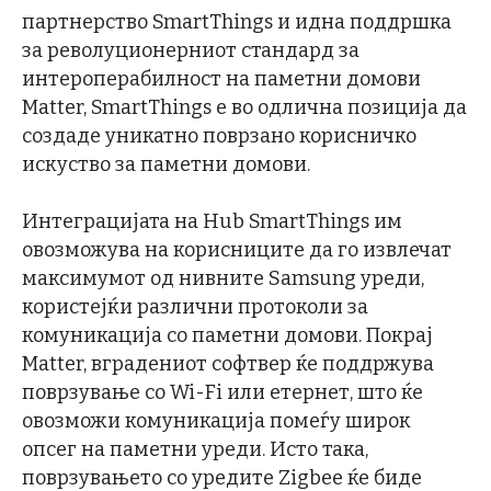
партнерство SmartThings и идна поддршка
за револуционерниот стандард за
интероперабилност на паметни домови
Matter, SmartThings е во одлична позиција да
создаде уникатно поврзано корисничко
искуство за паметни домови.
Интеграцијата на Hub SmartThings им
овозможува на корисниците да го извлечат
максимумот од нивните Samsung уреди,
користејќи различни протоколи за
комуникација со паметни домови. Покрај
Matter, вградениот софтвер ќе поддржува
поврзување со Wi-Fi или етернет, што ќе
овозможи комуникација помеѓу широк
опсег на паметни уреди. Исто така,
поврзувањето со уредите Zigbee ќе биде