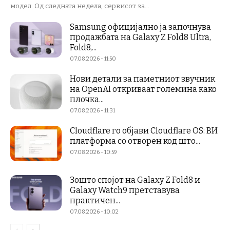
модел. Од следната недела, сервисот за...
Samsung официјално ја започнува
продажбата на Galaxy Z Fold8 Ultra,
Fold8,...
07.08.2026 - 11:50
Нови детали за паметниот звучник
на OpenAI откриваат големина како
плочка...
07.08.2026 - 11:31
Cloudflare го објави Cloudflare OS: ВИ
платформа со отворен код што...
07.08.2026 - 10:59
Зошто спојот на Galaxy Z Fold8 и
Galaxy Watch9 претставува
практичен...
07.08.2026 - 10:02