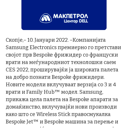
Скопје,– 10. Јануари 2022. –Компанијата
Samsung Electronics премиерно го претстави
својот прв Bespoke фрижидер со француски
врати на меѓународниот технолошки саем
CES 2022, проширувајќи ја широката палета
на добро познати Bespoke фрижидери.
Новите модели вклучуваат верзија со 3 и 4
врати и Family Hub™ модел. Samsung,
прикажа цела палета на Bespoke апарати за
домаќинство, вклучувајќи нови производи
како што се Wireless Stick правосмукалка
Bespoke Jet™ и Bespoke машина за перење и