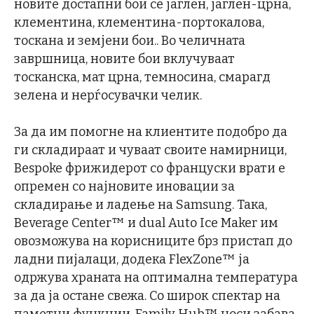
новите достапни бои се јаглен, јаглен-црна,
клементина, клементина-портокалова,
тоскана и земјени бои.. Во челичната
завршница, новите бои вклучуваат
тосканска, мат црна, темносина, смарагд
зелена и нерѓосувачки челик.
За да им помогне на клиентите подобро да
ги складираат и чуваат своите намирници,
Bespoke фрижидерот со француски врати е
опремен со најновите иновации за
складирање и ладење на Samsung. Така,
Beverage Center™ и dual Auto Ice Maker им
овозможува на корисниците брз пристап до
ладни пијалаци, додека FlexZone™ ја
одржува храната на оптимална температура
за да ја остане свежа. Со широк спектар на