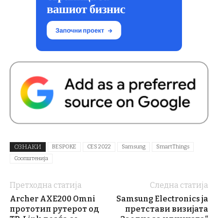
ОЗНАКИ
BESPOKE
CES 2022
Samsung
SmartThings
Соопштенија
Претходна статија
Следна статија
Archer AXE200 Omni
Samsung Electronics ја
прототип рутерот од
претстави визијата