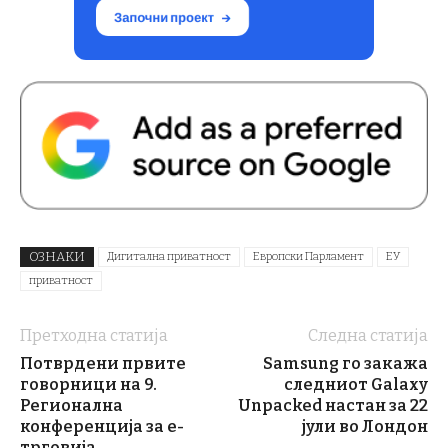
ОЗНАКИ
Дигитална приватност
Европски Парламент
ЕУ
приватност
Претходна статија
Следна статија
Потврдени првите
Samsung го закажа
говорници на 9.
следниот Galaxy
Регионална
Unpacked настан за 22
конференција за е-
јули во Лондон
трговија