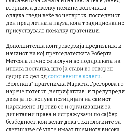
Гласањето за самата итна постапка е денес,
вторник, а доколку помине, конечната
одлука следи веќе во четврток, последниот
ден пред летната пауза, кога традиционално
присуствуваат помалку пратеници.
Дополнителна контроверзија предизвика и
начинот на кој претседателката Роберта
Метсола лично се вклучи во поддршката на
итната постапка, што ја стави во отворен
судир со дел од
сопствените колеги
.
„Зелената“ пратеничка Маркета Грегорова го
нарече потегот „неприфатлив” и предупреди
дека ја поткопува позицијата на самиот
Парламент. Против се и организации за
дигитални права и истражувачи по сајбер
безбедност, кои велат дека технологиите за
скенирање сè уште имаат премногу висока