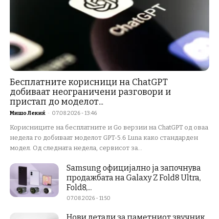
Бесплатните корисници на ChatGPT
добиваат неограничени разговори и
пристап до моделот...
Мишо Лекиќ
-
07.08.2026 - 13:46
Корисниците на бесплатните и Go верзии на ChatGPT од оваа
недела го добиваат моделот GPT-5.6 Luna како стандарден
модел. Од следната недела, сервисот за...
Samsung официјално ја започнува
продажбата на Galaxy Z Fold8 Ultra,
Fold8,...
07.08.2026 - 11:50
Нови детали за паметниот звучник