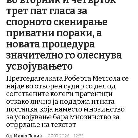
трет пат гласа за
спорното скенирање
приватни пораки, а
новата процедура
значително го олеснува
усвојувањето
Претседателката Роберта Метсола се
најде во отворен судир со дел од
сопствените колеги пратеници
откако лично ја поддржа итната
постапка, која наместо мнозинство
за усвојување бара мнозинство за
отфрлање на текстот
Од
Мишо Лекиќ
-
07.07.2026 - 12:35