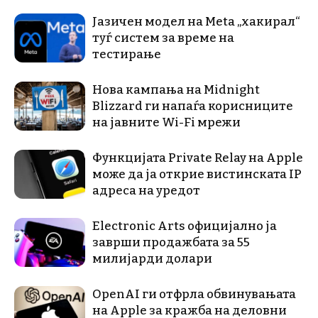
Јазичен модел на Meta „хакирал“
туѓ систем за време на
тестирање
Нова кампања на Midnight
Blizzard ги напаѓа корисниците
на јавните Wi-Fi мрежи
Функцијата Private Relay на Apple
може да ја открие вистинската IP
адреса на уредот
Electronic Arts официјално ја
заврши продажбата за 55
милијарди долари
OpenAI ги отфрла обвинувањата
на Apple за кражба на деловни