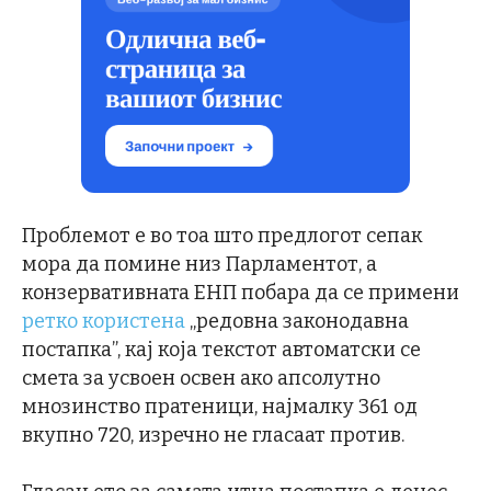
Проблемот е во тоа што предлогот сепак
мора да помине низ Парламентот, а
конзервативната ЕНП побара да се примени
ретко користена
„редовна законодавна
постапка”, кај која текстот автоматски се
смета за усвоен освен ако апсолутно
мнозинство пратеници, најмалку 361 од
вкупно 720, изречно не гласаат против.