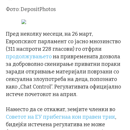
Фото: DepositPhotos
Пред неколку месеци, на 26 март,
Европскиот парламент со јасно мнозинство
(311 наспроти 228 гласови) го отфрли
продолжувањето
на привремената дозвола
за доброволно скенирање приватни пораки
заради откривање материјали поврзани со
сексуална злоупотреба на деца, попознато
како „Chat Control”. Регулативата официјално
истече почетокот на април.
Наместо да се откажат, земjите членки во
Советот на ЕУ прибегнаа кон правен трик
,
бидejќи истечена регулатива не може