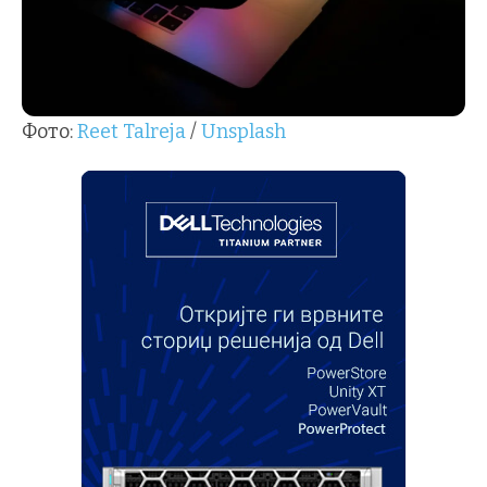
Фото:
Reet Talreja
/
Unsplash