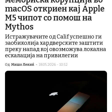
macOS откриен кај Apple
M5 чипот со помош на
Mythos
Истражувачите од Calif успешно ги
заобиколија хардверските заштити
преку напад кој овозможува локална
ескалација на привилегии
Од
Мишо Лекиќ
-
18.05.2026 - 10:52