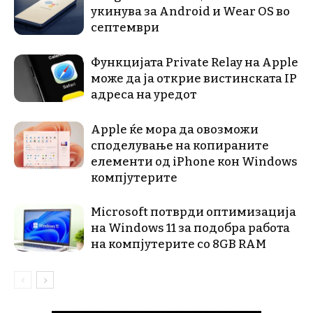
укинува за Android и Wear OS во
септември
Функцијата Private Relay на Apple
може да ја открие вистинската IP
адреса на уредот
Apple ќе мора да овозможи
споделување на копираните
елементи од iPhone кон Windows
компјутерите
Microsoft потврди оптимизација
на Windows 11 за подобра работа
на компјутерите со 8GB RAM