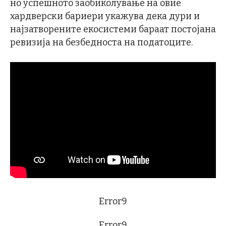
но успешното заобиколување на овие
хардверски бариери укажува дека дури и
најзатворените екосистеми бараат постојана
ревизија на безбедностa на податоците.
Error9
Error9