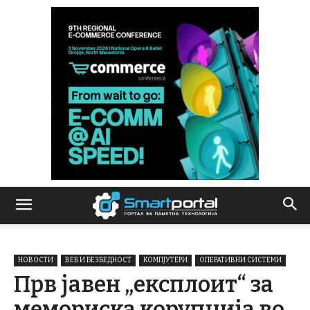
НОВОСТИ
ВЕБ И БЕЗБЕДНОСТ
КОМПЈУТЕРИ
ОПЕРАТИВНИ СИСТЕМИ
Прв јавен „експлоит“ за
мемориска корупција во