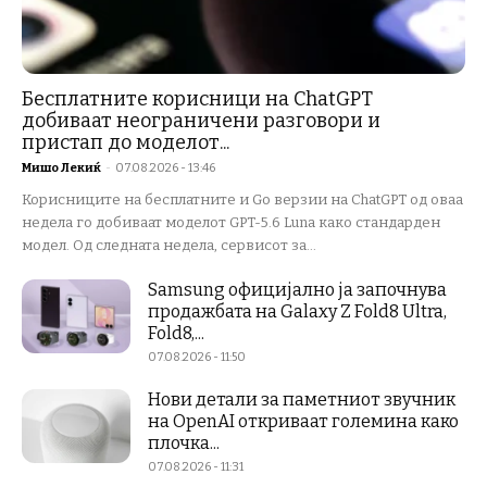
Бесплатните корисници на ChatGPT
добиваат неограничени разговори и
пристап до моделот...
Мишо Лекиќ
-
07.08.2026 - 13:46
Корисниците на бесплатните и Go верзии на ChatGPT од оваа
недела го добиваат моделот GPT-5.6 Luna како стандарден
модел. Од следната недела, сервисот за...
Samsung официјално ја започнува
продажбата на Galaxy Z Fold8 Ultra,
Fold8,...
07.08.2026 - 11:50
Нови детали за паметниот звучник
на OpenAI откриваат големина како
плочка...
07.08.2026 - 11:31