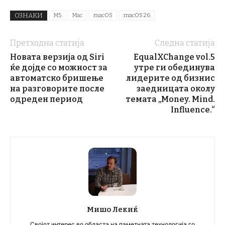
ОЗНАКИ
M5
Mac
macOS
macOS 26
Претходна статија
Следна статија
Новата верзија од Siri
EqualXChange vol.5
ќе дојде со можност за
утре ги обединува
автоматско бришење
лидерите од бизнис
на разговорите после
заедницата околу
одреден период
темата „Money. Mind.
Influence.“
Мишо Лекиќ
Својот интерес во областа на паметната технологија го