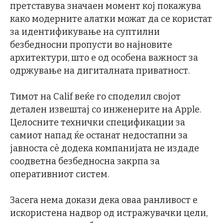
претставува значаен момент кој покажува
како модерните алатки можат да се користат
за идентификување на суптилни
безбедносни пропусти во најновите
архитектури, што е од особена важност за
одржување на дигиталната приватност.
Тимот на Calif веќе го споделил својот
детален извештај со инженерите на Apple.
Целосните технички спецификации за
самиот напад ќе останат недостапни за
јавноста сè додека компанијата не издаде
соодветна безбедносна закрпа за
оперативниот систем.
Засега нема докази дека оваа ранливост е
искористена надвор од истражувачки цели,