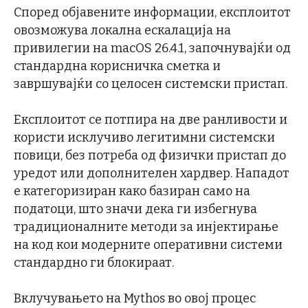
Според објавените информации, експлоитот
овозможува локална ескалација на
привилегии на macOS 26.4.1, започнувајќи од
стандардна корисничка сметка и
завршувајќи со целосен системски пристап.
Експлоитот се потпира на две ранливости и
користи исклучиво легитимни системски
повици, без потреба од физички пристап до
уредот или дополнителен хардвер. Нападот
е категоризиран како базиран само на
податоци, што значи дека ги избегнува
традиционалните методи за инјектирање
на код кои модерните оперативни системи
стандардно ги блокираат.
Вклучувањето на Mythos во овој процес