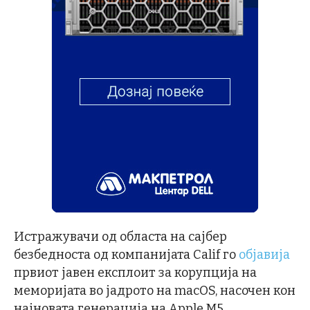
Истражувачи од областа на сајбер
безбедноста од компанијата Calif го
објавија
првиот јавен експлоит за корупција на
меморијата во јадрото на macOS, насочен кон
најновата генерација на Apple M5