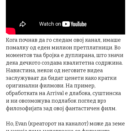
Кога почнав да го следам овој канал, имаше
помалку од еден милион претплатници. Во
моментов таа бројка е дуплирана, што значи
дека дечкото создава квалитетна содржина.
Навистина, некои од неговите видеа
заслужуваат да бидат ценети како кратки
оригинални филмови. На пример,
обработката на Arrival е длабока, суштинска
и ни овозможува подлабок поглед врз
филозофијата зад овој фантастичен филм.
Но, Evan (креаторот на каналот) може да земе