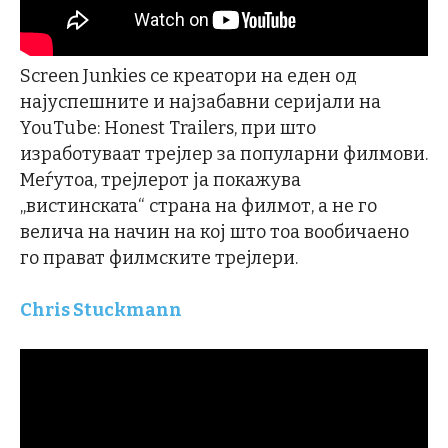
Screen Junkies се креатори на еден од
најуспешните и најзабавни серијали на
YouTube: Honest Trailers, при што
изработуваат трејлер за популарни филмови.
Меѓутоа, трејлерот ја покажува
„вистинската“ страна на филмот, а не го
велича на начин на кој што тоа вообичаено
го прават филмските трејлери.
Chris Stuckmann