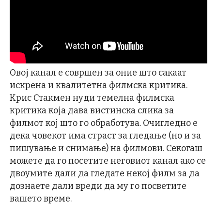
Овој канал е совршен за оние што сакаат
искрена и квалитетна филмска критика.
Крис Стакмен нуди темелна филмска
критика која дава вистинска слика за
филмот кој што го обработува. Очигледно е
дека човекот има страст за гледање (но и за
пишување и снимање) на филмови. Секогаш
можете да го посетите неговиот канал ако се
двоумите дали да гледате некој филм за да
дознаете дали вреди да му го посветите
вашето време.