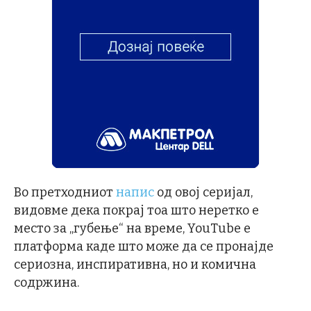
Во претходниот
напис
од овој серијал,
видовме дека покрај тоа што неретко е
место за „губење“ на време, YouTube е
платформа каде што може да се пронајде
сериозна, инспиративна, но и комична
содржина.