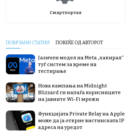
Смартпортал
ПОВРЗАНИ СТАТИИ
ПОВЕЌЕ ОД АВТОРОТ
Јазичен модел на Meta „хакирал“
туѓ систем за време на
тестирање
Нова кампања на Midnight
Blizzard ги напаѓа корисниците
на јавните Wi-Fi мрежи
Функцијата Private Relay на Apple
може да ја открие вистинската IP
адреса на уредот