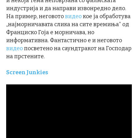
и некоја тема неповрзана со филмската
индустрија и да направи извонредно дело.
На пример, неговото
видео
кое ја обработува
„најморничавата слика на сите времиња“ од
Франциско Гоја е морничава, но
информативна. Фантастично е и неговото
видео
посветено на саундтракот на Господар
на прстените.
Screen Junkies