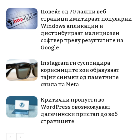
Повеќе од 70 лажни веб
страници имитираат популарни
Windows апликации и
дистрибуираат малициозен
софтвер преку резултатите на
Google
Instagram ги суспендира
корисниците кои објавуваат
тајни снимки од паметните
очила на Meta
Критични пропусти во
WordPress овозможуваат
далечински пристап до веб
страниците