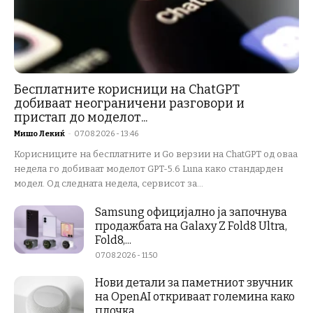
Бесплатните корисници на ChatGPT
добиваат неограничени разговори и
пристап до моделот...
Мишо Лекиќ
-
07.08.2026 - 13:46
Корисниците на бесплатните и Go верзии на ChatGPT од оваа
недела го добиваат моделот GPT-5.6 Luna како стандарден
модел. Од следната недела, сервисот за...
Samsung официјално ја започнува
продажбата на Galaxy Z Fold8 Ultra,
Fold8,...
07.08.2026 - 11:50
Нови детали за паметниот звучник
на OpenAI откриваат големина како
плочка...