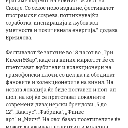
вратиме шармот на ноќниот живот на
Скопје. Со секое ново издание, фестивалот
програмски созрева, поттикнувајќи
соработка, инспирација и љубов кон
уметноста и позитивната енергија
.“
додава
Ермилова.
Фестивалот ќе започне во 18 часот во „Три
Кичен&Бар“, каде на винил маркетот ќе се
претстават љубители и колекционери на
грамофонски плочи, со цел да ги обединат
фановите и колекционерите на винил. На
истата локација ќе биде поставен и поп-ап
шоп, на кој ќе се претстават локалните
современи дизајнерски брендови „5 до
12“, „Кактус“, „Фабрика“,
„
Финкс
арт“ и „Милч
“
. На овој базар посетителите ќе
можат да уживаат во винтиџ и модерна