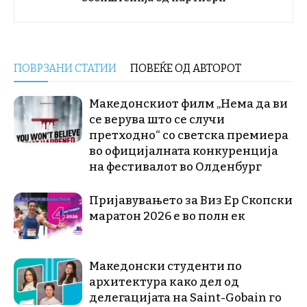
ПОВРЗАНИ СТАТИИ
ПОВЕЌЕ ОД АВТОРОТ
Македонскиот филм „Нема да ви
се верува што се случи
претходно“ со светска премиера
во официјалната конкуренција
на фестивалот во Олденбург
Пријавувањето за Виз Ер Скопски
маратон 2026 е во полн ек
Македонски студенти по
архитектура како дел од
делегацијата на Saint-Gobain го