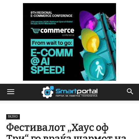
РАЗНО
Фестивалот „Хаус оф
Три“ го враќа шармот на