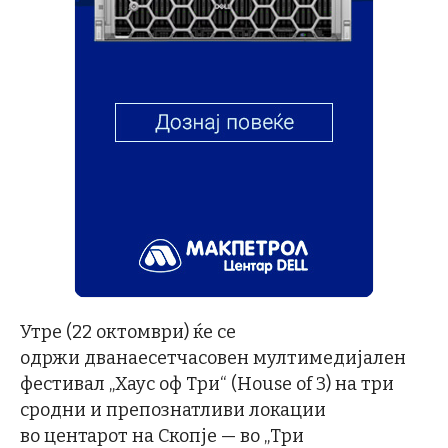
Утре (22 октомври) ќе се
одржи дванаесетчасовен мултимедијален
фестивал „Хаус оф Три“ (House of 3) на три
сродни и препознатливи локации
во центарот на Скопје — во „Три