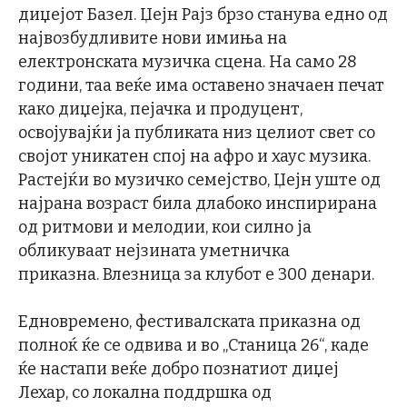
диџејот Базел. Џејн Рајз брзо станува едно од
највозбудливите нови имиња на
електронската музичка сцена. На само 28
години, таа веќе има оставено значаен печат
како диџејка, пејачка и продуцент,
освојувајќи ја публиката низ целиот свет со
својот уникатен спој на афро и хаус музика.
Растејќи во музичко семејство, Џејн уште од
најрана возраст била длабоко инспирирана
од ритмови и мелодии, кои силно ја
обликуваат нејзината уметничка
приказна. Влезница за клубот е 300 денари.
Едновремено, фестивалската приказна од
полноќ ќе се одвива и во „Станица 26“, каде
ќе настапи веќе добро познатиот диџеј
Лехар, со локална поддршка од