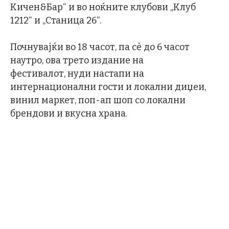
Кичен&Бар“ и во ноќните клубови „Клуб
1212“ и „Станица 26“.
Почнувајќи во 18 часот, па сè до 6 часот
наутро, ова трето издание на
фестивалот, нуди настапи на
интернационални гости и локални диџеи,
винил маркет, поп-ап шоп со локални
брендови и вкусна храна.