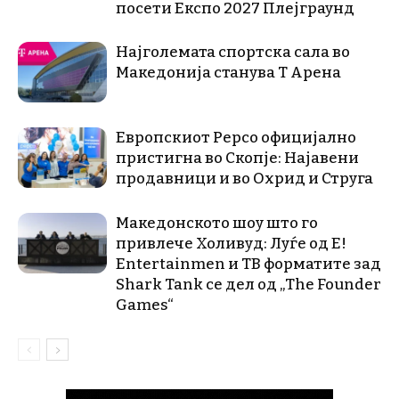
посети Експо 2027 Плејграунд
Најголемата спортска сала во
Македонија станува Т Арена
Европскиот Pepco официјално
пристигна во Скопје: Најавени
продавници и во Охрид и Струга
Македонското шоу што го
привлече Холивуд: Луѓе од E!
Entertainmen и ТВ форматите зад
Shark Tank се дел од „The Founder
Games“