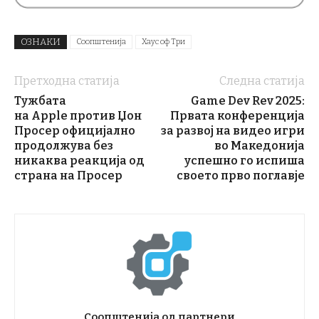
ОЗНАКИ
Соопштенија
Хаус оф Три
Претходна статија
Следна статија
Тужбата
Game Dev Rev 2025:
на Apple против Џон
Првата конференција
Просер официјално
за развој на видео игри
продолжува без
во Македонија
никаква реакција од
успешно го испиша
страна на Просер
своето прво поглавје
Соопштенија од партнери