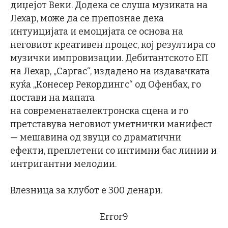
диџејот Веки. Додека се слуша музиката на
Лехар, може да се препознае дека
интуицијата и емоцијата се основа на
неговиот креативен процес, кој резултира со
музички импровизации. Дебитантското ЕП
на Лехар, „Саргас“, издадено на издавачката
куќа „Конесер Рекордингс“ од Офенбах, го
постави на мапата
на современатаелектронска сцена и го
претставува неговиот уметнички манифест
— мешавина од звуци со драматични
ефекти, преплетени со интимни бас линии и
интригантни мелодии.
Влезница за клубот е 300 денари.
Error9