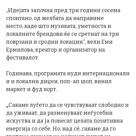
„Идејата започна пред три години сосема
спонтано, од желбата да направиме
место, каде што музиката, уметноста и
локалните брендови ќе се сретнат на три
поврзани и сродни локации.“, вели Еми
Ермилова, креатор и организатор на
фестивалот.
Годинава, програмата нуди интернационалн
и и локални диџеи, поп-ап шоп, винил
маркет и фуд корт.
„
Сакаме луѓето да се чувствуваат слободно и
да уживаат, да разменуваат меѓусебни
искуства и да ја понесат целата позитивна
енергија со себе. Но, над сè, сакаме да го