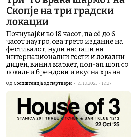
Скопје на три градски
локации
Почнувајќи во 18 часот, па сè до 6
часот наутро, ова трето издание на
фестивалот, нуди настапи на
интернационални гости и локални
диџеи, винил маркет, поп-ап шоп со
локални брендови и вкусна храна
Од
Соопштенија од партнери
-
21.10.2025 - 12:27