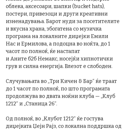
облека, аксесоари, шапки (bucket hats),
постери, привезоци и други креативни
изненадувања. Барот нуди за посетителите
и вкусна храна, збогатена со музичка
програма на локалните диџејки Емили
Нас и Ермилова, а подоцна во ноќта, до 1
часот по полноќ, ќе настапат
и Аните б2б Немакс, носејќи хипнотички
грув и силна енергија. Влезот е слободен.
Случувањата во „Три Кичен & Бар“ ќе траат
до 1 часот по полноќ, по што програмата
продолжува во двата ноќни клуба — „Клуб
1212“ и „Станица 26“.
Од полноќ, во „Клубот 1212“ ќе гостува
диџејката Џејн Рајз, со локална поддршка од