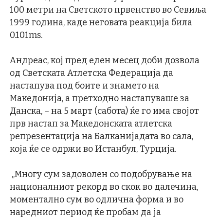
100 метри на Светското првенство во Севиља
1999 година, каде неговата реакција била
0.101ms.
Андреас, кој пред еден месец доби дозвола
од Светската Атлетска Федерација да
настапува под боите и знамето на
Македонија, а претходно настапуваше за
Данска, – на 5 март (сабота) ќе го има својот
прв настап за Македонската атлетска
репрезентација на Балканијадата во сала,
која ќе се одржи во Истанбул, Турција.
„Многу сум задоволен со подобрување на
националниот рекорд во скок во далечина,
моментално сум во одлична форма и во
наредниот период ќе пробам да ја