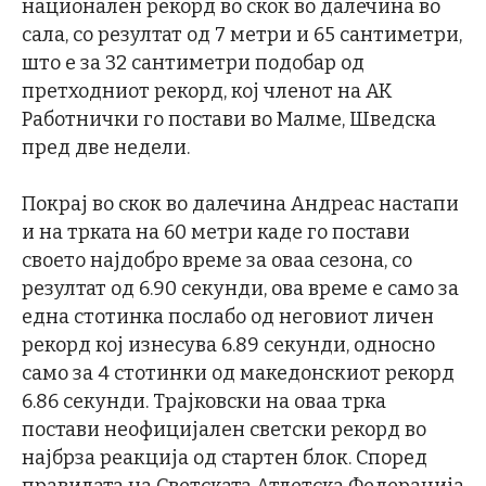
национален рекорд во скок во далечина во
сала, со резултат од 7 метри и 65 сантиметри,
што е за 32 сантиметри подобар од
претходниот рекорд, кој членот на АК
Работнички го постави во Малме, Шведска
пред две недели.
Покрај во скок во далечина Андреас настапи
и на трката на 60 метри каде го постави
своето најдобро време за оваа сезона, со
резултат од 6.90 секунди, ова време е само за
една стотинка послабо од неговиот личен
рекорд кој изнесува 6.89 секунди, односно
само за 4 стотинки од македонскиот рекорд
6.86 секунди. Трајковски на оваа трка
постави неофицијален светски рекорд во
најбрза реакција од стартен блок. Според