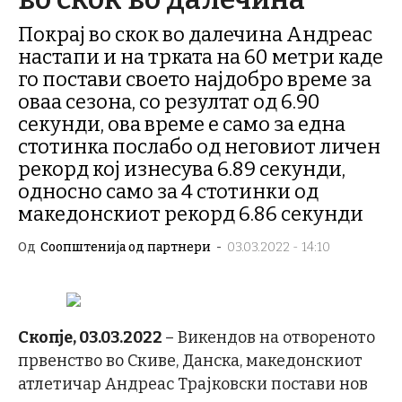
Покрај во скок во далечина Андреас
настапи и на трката на 60 метри каде
го постави своето најдобро време за
оваа сезона, со резултат од 6.90
секунди, ова време е само за една
стотинка послабо од неговиот личен
рекорд кој изнесува 6.89 секунди,
односно само за 4 стотинки од
македонскиот рекорд 6.86 секунди
Од
Соопштенија од партнери
-
03.03.2022 - 14:10
Скопје, 03.03.2022
– Викендов на отвореното
првенство во Скиве, Данска, македонскиот
атлетичар Андреас Трајковски постави нов