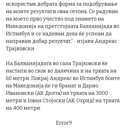
искористам добрата форма за подобрување
на моите резултати оваа сезона. Се радувам
на моето прво учество под знамето на
Македонија на претстојната Балканијада во
Истанбул и се надевам дека ќе успеам да
направам добар резултат,“- изјави Андреас
Трајковски
На Балканијадата во сала Трајковски ќе
настапи во скок во далечина и на трката на
60 метри. Покрај Андреас во Истанбул боите
на Македонија ќе ги бранат и Дарио
Ивановски (АК Делта) на трката на 3000
метри и Јован Стојоски (АК Охрид) на трката
на 400 метри.
Error9