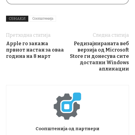
ОЗНАКИ
Соопштенија
Претходна статија
Следна статија
Apple го закажа
Редизајнираната веб
првиот настан за оваа
верзија од Microsoft
година на 8 март
Store ги донесува сите
достапни Windows
апликации
Соопштенија од партнери