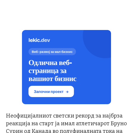
Неофицијалниот светски рекорд за најбрза
реакција на старт ја имал атлетичарот Бруно
Сурин од Канада во полуфиналната трка на