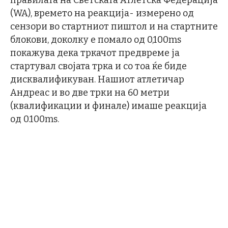
правилата на Светската Атлетска Федерација
(WA), времето на реакција- измерено од
сензори во стартниот пиштол и на стартните
блокови, доколку е помало од 0,100ms
покажува дека тркачот предвреме ја
стартувал својата трка и со тоа ќе биде
дисквалификуван. Нашиот атлетичар
Андреас и во две трки на 60 метри
(квалификации и финале) имаше реакција
од 0.100ms.