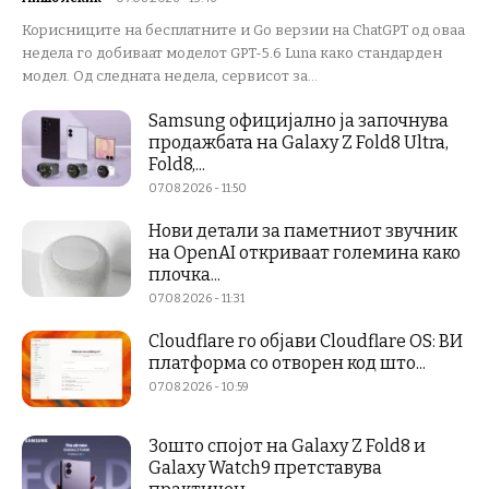
Корисниците на бесплатните и Go верзии на ChatGPT од оваа
недела го добиваат моделот GPT-5.6 Luna како стандарден
модел. Од следната недела, сервисот за...
Samsung официјално ја започнува
продажбата на Galaxy Z Fold8 Ultra,
Fold8,...
07.08.2026 - 11:50
Нови детали за паметниот звучник
на OpenAI откриваат големина како
плочка...
07.08.2026 - 11:31
Cloudflare го објави Cloudflare OS: ВИ
платформа со отворен код што...
07.08.2026 - 10:59
Зошто спојот на Galaxy Z Fold8 и
Galaxy Watch9 претставува