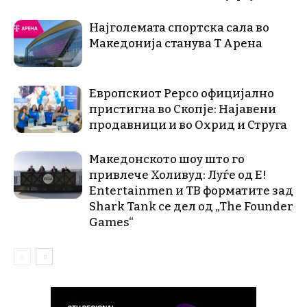
Најголемата спортска сала во
Македонија станува Т Арена
Европскиот Pepco официјално
пристигна во Скопје: Најавени
продавници и во Охрид и Струга
Македонското шоу што го
привлече Холивуд: Луѓе од E!
Entertainmen и ТВ форматите зад
Shark Tank се дел од „The Founder
Games“