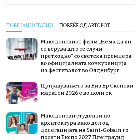
ПОВРЗАНИ СТАТИИ
ПОВЕЌЕ ОД АВТОРОТ
Македонскиот филм „Нема да ви
се верува што се случи
претходно“ со светска премиера
во официјалната конкуренција
на фестивалот во Олденбург
Пријавувањето за Виз Ер Скопски
маратон 2026 е во полн ек
Македонски студенти по
архитектура како дел од
делегацијата на Saint-Gobain го
посети Експо 2027 Плејграунд