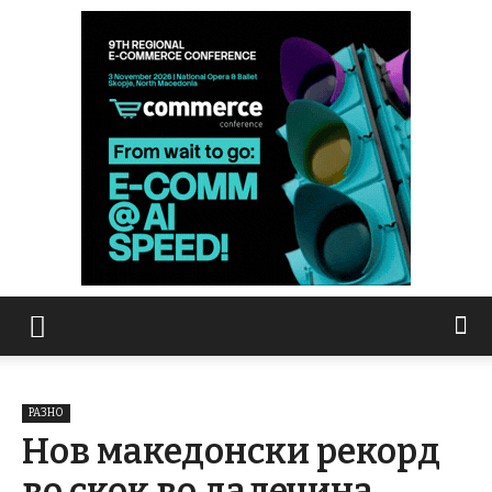
РАЗНО
Нов македонски рекорд
во скок во далечина