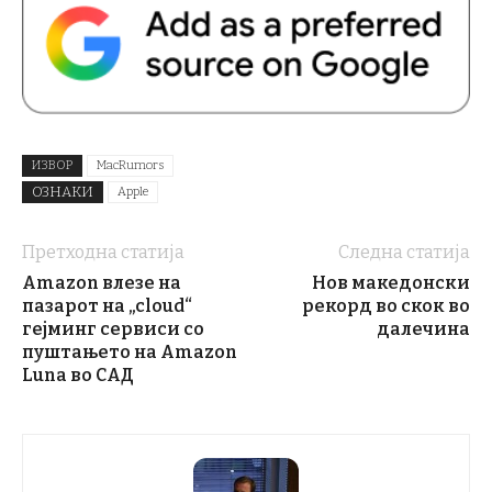
ИЗВОР
MacRumors
ОЗНАКИ
Apple
Претходна статија
Следна статија
Amazon влезе на
Нов македонски
пазарот на „cloud“
рекорд во скок во
гејминг сервиси со
далечина
пуштањето на Amazon
Luna во САД