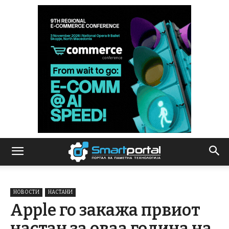
НОВОСТИ
НАСТАНИ
Apple го закажа првиот
настан за оваа година на