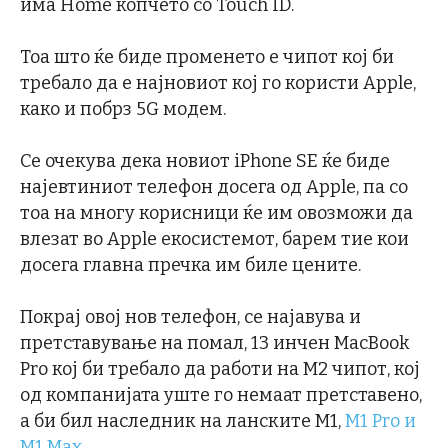
има Home копчето со Touch ID.
Тоа што ќе биде променето е чипот кој би
требало да е најновиот кој го користи Apple,
како и побрз 5G модем.
Се очекува дека новиот iPhone SE ќе биде
најевтиниот телефон досега од Apple, па со
тоа на многу корисници ќе им овозможи да
влезат во Apple екосистемот, барем тие кои
досега главна пречка им биле цените.
Покрај овој нов телефон, се најавува и
претставување на помал, 13 инчен MacBook
Pro кој би требало да работи на M2 чипот, кој
од компанијата уште го немаат претставено,
а би бил наследник на ланските M1,
M1 Pro и
М1 Max
.