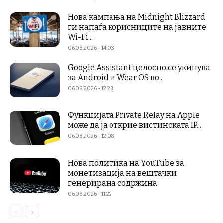
Нова кампања на Midnight Blizzard
ги напаѓа корисниците на јавните
Wi-Fi...
06.08.2026 - 14:03
Google Assistant целосно се укинува
за Android и Wear OS во...
06.08.2026 - 12:23
Функцијата Private Relay на Apple
може да ја открие вистинската IP...
06.08.2026 - 12:08
Нова политика на YouTube за
монетизација на вештачки
генерирана содржина
06.08.2026 - 11:22