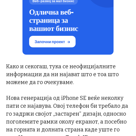
Како и секогаш, тука се неофицијалните
информации да ни најават што е тоа што
можеме да го очекуваме.
Нова генерација од iPhone SE веќе неколку
пати се најавува. Овој телефон би требало да
го задржи својот „застарен“ дизајн, односно
поголемите рамки околу екранот, а посебно
на горната и долната страна каде уште го