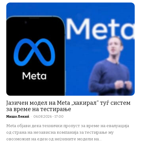
Јазичен модел на Meta „хакирал“ туѓ систем
за време на тестирање
Мишо Лекиќ
-
06.08.2026 - 17:00
Meta објави дека технички пропуст за време на евалуација
од страна на независна компанија за тестирање му
овозможил на еден од нејзините модели на...