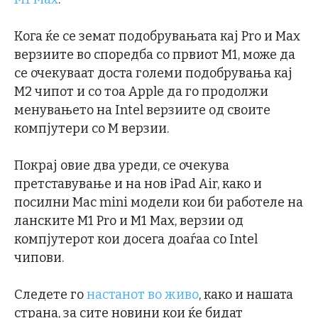
Кога ќе се земат подобрувањата кај Pro и Max
верзиите во споредба со првиот M1, може да
се очекуваат доста големи подобрувања кај
M2 чипот и со тоа Apple да го продолжи
менувањето на Intel верзиите од своите
компјутери со M верзии.
Покрај овие два уреди, се очекува
претставување и на нов iPad Air, како и
посилни Mac mini модели кои би работеле на
ланските M1 Pro и M1 Max, верзии од
компјутерот кои досега доаѓаа со Intel
чипови.
Следете го
настанот во живо
, како и нашата
страна, за сите новини кои ќе бидат