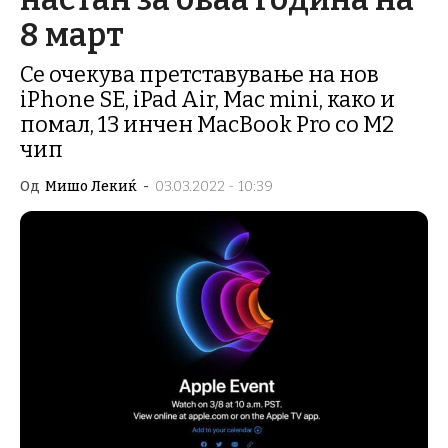
8 март
Се очекува претставување на нов
iPhone SE, iPad Air, Mac mini, како и
помал, 13 инчен MacBook Pro со M2
чип
Од
Мишо Лекиќ
-
03.03.2022 - 10:39