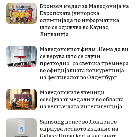
Бронзен медал за Македонија на
Европската јуниорска
олимпијада по информатика
што се одржува во Каунас,
Литванија
Македонскиот филм „Нема да ви
се верува што се случи
претходно“ со светска премиера
во официјалната конкуренција
на фестивалот во Олденбург
Македонските ученици
освојуваат медали и во областа
на вештачката интелигенција
Samsung денес во Лондон го
одржува летното издание на
Galaxy Unpacked, a настанот