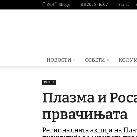
C
34.4
Skopje
8.8.2026 - 16:07
За нас
Smartportal.mk
НОВОСТИ
СОВЕТИ
КОЛУ
РАЗНО
Плазма и Рос
првачињата
Регионалната акција на Пла