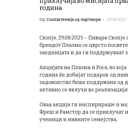
приклучија во мисијата прв
година
Од
Соопштенија од партнери
-
29.08.2025 -
Скопје, 29.08.2025 – Пивара Скопје
брендот Плазма се цврсто посвете
заедницата и да ги поддржуваат 
Акцијата на Плазма и Роса, во кој
година ќе добијат подарок од нив
задоволство беше поддржана од д
активно се вклучи во реализација
Оваа акција ги инспирираше и мар
Фреш и Рамстор да се приклучат и
ученици и нивните семејства,