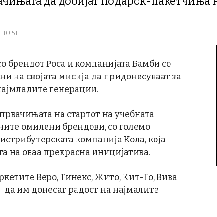
ачињата да добијат подарок-пакетчиња н
 10:51
 со брендот Роса и компанијата Бамби со
ни на својата мисија да придонесуваат за
најмладите генерации.
а првачињата на стартот на учебната
ните омилени брендови, со големо
истрибутерската компанија Кола, која
та на оваа прекрасна иницијатива.
кетите Веро, Тинекс, Жито, Кит-Го, Вива
 да им донесат радост на најмалите