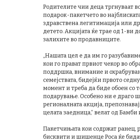
Родителите чии деца тргнуваат во
подарок-пакетчето во најблискат
здравствена легитимација или др
детето. Акцијата ќе трае од 1-ви
залихите во продавниците.
„Нашата цел е да им го разубавим
кои го прават првиот чекор во об
поддршка, внимание и охрабрува
семејствата, бидејќи првото сед
момент и треба да биде обоен со 
подарување. Особено ни е драго 
регионалната акција, препознавај
целата заедница,“ велат од Бамби 
Пакетчињата кои содржат ранец, р
бисквити и шишенце Роса ќе бида