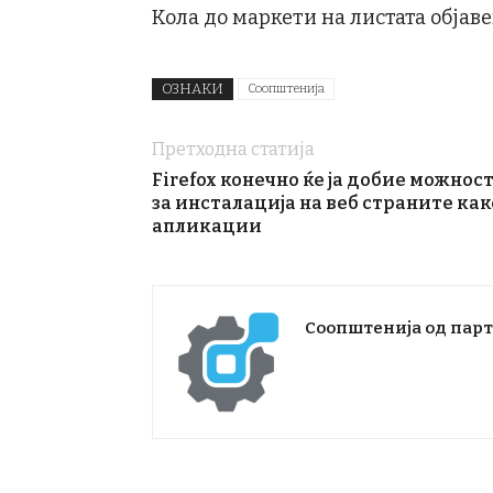
Кола до маркети на листата објав
ОЗНАКИ
Соопштенија
Претходна статија
Firefox конечно ќе ја добие можнос
за инсталација на веб страните как
апликации
Соопштенија од пар