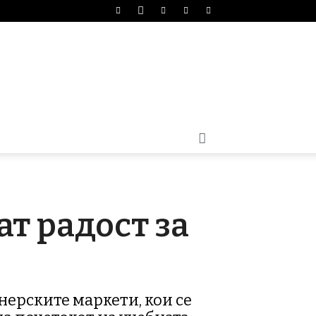
ат радост за
нерските маркети, кои се