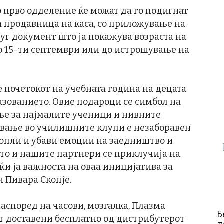
 прво одделение ќе можат да го подигнат
а продавница на каса, со приложување на
уг документ што ја покажува возраста на
 до 15-ти септември или до истрошување на
е почетокот на учебната година на децата
разованието. Овие подароци се симбол на
ње за најмалите ученици и нивните
нување во училишните клупи е незаборавен
топли и убави емоции на заедништво и
што и нашите партнери се приклучија на
ќи ја важноста на оваа иницијатива за
и Пивара Скопје.
аспоред на часови, мозгалка, Плазма
Б
т доставени бесплатно од дистрибутерот