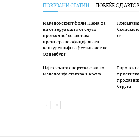
ПОВРЗАНИ СТАТИИ
ПОВЕЌЕ ОД АВТО
Македонскиот филм „Нема да
Пријавува
ви се верува што се случи
Скопски м
претходно“ со светска
ек
премиера во официјалната
конкуренција на фестивалот во
Олденбург
Најголемата спортска сала во
Европскио
Македонија станува Т Арена
пристигна 
продавниц
Струга