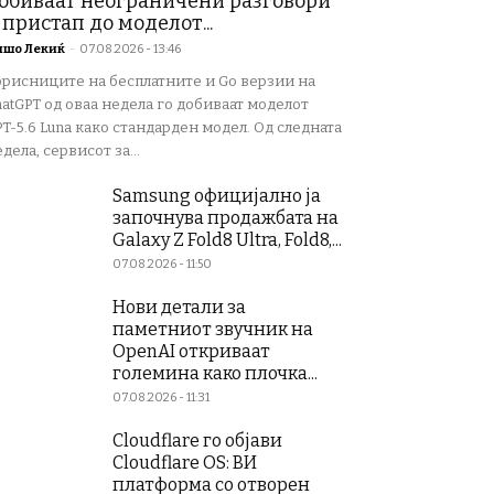
обиваат неограничени разговори
 пристап до моделот...
ишо Лекиќ
-
07.08.2026 - 13:46
орисниците на бесплатните и Go верзии на
atGPT од оваа недела го добиваат моделот
T-5.6 Luna како стандарден модел. Од следната
дела, сервисот за...
Samsung официјално ја
започнува продажбата на
Galaxy Z Fold8 Ultra, Fold8,...
07.08.2026 - 11:50
Нови детали за
паметниот звучник на
OpenAI откриваат
големина како плочка...
07.08.2026 - 11:31
Cloudflare го објави
Cloudflare OS: ВИ
платформа со отворен