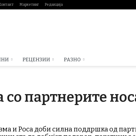
Контакт
Маркетинг
Редакција
МНИ
РЕЦЕНЗИИ
РАЗНО
а со партнерите нос
зма и Роса доби силна поддршка од парт