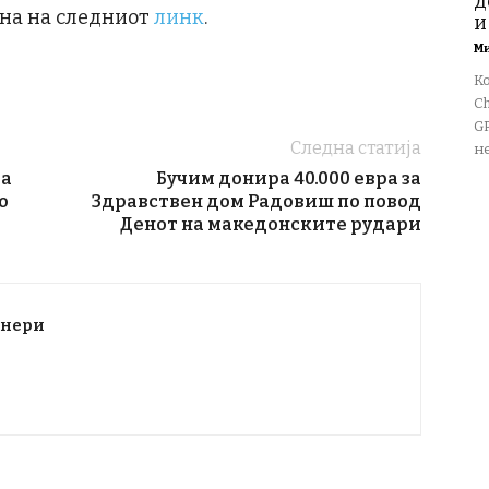
д
ена на следниот
линк
.
и
М
К
Ch
GP
Следна статија
не
та
Бучим донира 40.000 евра за
о
Здравствен дом Радовиш по повод
Денот на македонските рудари
тнери