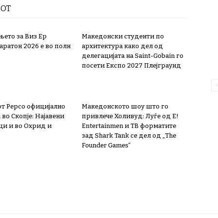
РОТ
њето за Виз Ер
Македонски студенти по
аратон 2026 е во полн
архитектура како дел од
делегацијата на Saint-Gobain го
посети Експо 2027 Плејграунд
т Pepco официјално
Македонското шоу што го
во Скопје: Најавени
привлече Холивуд: Луѓе од E!
и и во Охрид и
Entertainmen и ТВ форматите
зад Shark Tank се дел од „The
Founder Games“