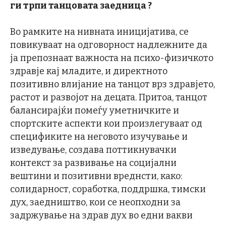
ги трпи танцовата заедница
?
Во рамките на нивната иницијатива, се
повикуваат на одговорност надлежните да
ја препознаат важноста на психо-физичкото
здравје кај младите, и директното
позитивно влијание на танцот врз здравјето,
растот и развојот на децата. Притоа, танцот
балансирајќи помеѓу уметничките и
спортските аспекти кои произлегуваат од
спецификите на неговото изучување и
изведување, создава поттикнувачки
контекст за развивање на социјални
вештини и позитивни вреднсти, како:
солидарност, соработка, поддршка, тимски
дух, заедништво, кои се неопходни за
задржување на здрав дух во едни вакви