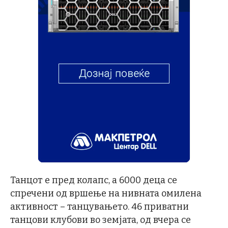
Танцот е пред колапс, а 6000 деца се
спречени од вршење на нивната омилена
активност – танцувањето. 46 приватни
танцови клубови во земјата, од вчера се