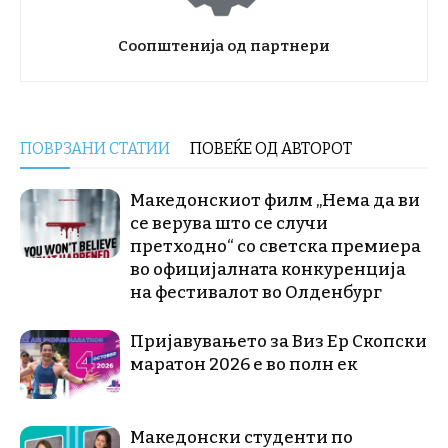
Соопштенија од партнери
ПОВРЗАНИ СТАТИИ
ПОВЕЌЕ ОД АВТОРОТ
Македонскиот филм „Нема да ви
се верува што се случи
претходно“ со светска премиера
во официјалната конкуренција
на фестивалот во Олденбург
Пријавувањето за Виз Ер Скопски
маратон 2026 е во полн ек
Македонски студенти по