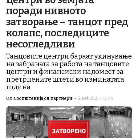
поради нивното
затворање – танцот пред
колапс, последиците
несогледливи
Танцовите центри бараат укинување
на забраната за работа на танцовите
центри и финансиски надомест за
претрпените штети во изминатата
година
Од
Соопштенија од партнери
-
23.04.2021 - 10:43