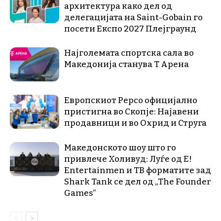
архитектура како дел од
делегацијата на Saint-Gobain го
посети Експо 2027 Плејграунд
Најголемата спортска сала во
Македонија станува Т Арена
Европскиот Pepco официјално
пристигна во Скопје: Најавени
продавници и во Охрид и Струга
Македонското шоу што го
привлече Холивуд: Луѓе од E!
Entertainmen и ТВ форматите зад
Shark Tank се дел од „The Founder
Games“