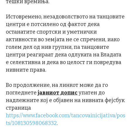
тешки времиња.
Истовремено, незадоволството на танцовите
центри е потсилено од фактот дека
останатите спортски и уметнички
активности во земјата не се спречени, иако
голем дел од нив групни, па танцовите
центри реагираат дека одлуката на Владата
е селективна и дека во целост ги повредува
нивните права.
Во продолжение, на линкот може да го
погледнете
јавниот допис
упатен до
надлежните кој е објавен на нивната фејсбук
страница
https://www.facebook.com/tancovainicijativa/pos
ts/108130598068332
.