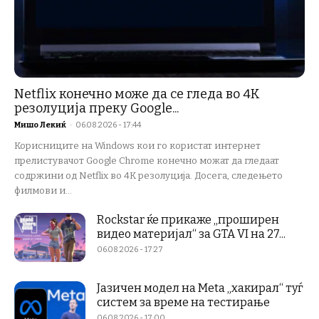
Netflix конечно може да се гледа во 4K
резолуција преку Google...
Мишо Лекиќ
-
06.08.2026 - 17:44
Корисниците на Windows кои го користат интернет
прелистувачот Google Chrome конечно можат да гледаат
содржини од Netflix во 4K резолуција. Досега, следењето
филмови и...
Rockstar ќе прикаже „проширен
видео материјал“ за GTA VI на 27...
06.08.2026 - 17:27
Јазичен модел на Meta „хакирал“ туѓ
систем за време на тестирање
06.08.2026 - 17:00