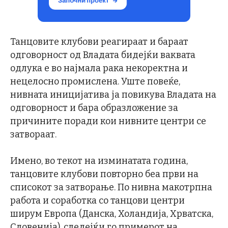
Танцовите клубови реагираат и бараат
одговорност од Владата бидејќи ваквата
одлука е во најмала рака некоректна и
нецелосно промислена. Уште повеќе,
нивната иницијатива ја повикува Владата на
одговорност и бара образложение за
причините поради кои нивните центри се
затвораат.
Имено, во текот на изминатата година,
танцовите клубови повторно беа први на
списокот за затворање. По нивна макотрпна
работа и соработка со танцови центри
ширум Европа (Данска, Холандија, Хрватска,
Словенија), следејќи го примерот на