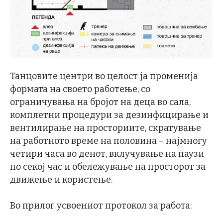
Танцовите центри во целост ја променија
формата на своето работење, со
ограничувања на бројот на деца во сала,
комплетни процедури за дезинфицирање и
вентилирање на просториите, скратување
на работното време на половина – најмногу
четири часа во денот, вклучување на паузи
по секој час и обележување на просторот за
движење и користење.
Во прилог усвоениот протокол за работа: