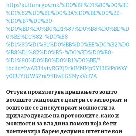
http://kultura.gov.mk/%D0%BF%D1%80%D0%BE
%D1%82%D0%BE%D0%BA%D0%BE%D0%BB-
%D0%B7%D0%B0-
%D0%BD%D0%B0%D1%87%D0%B8%D0%BD%D
0%BE%D1%82-%D0%B8-
%D1%83%D1%81%D0%BB%D0%BE%D0%B2%D0
%B8%D1%82%D0%B5-%D0%BD%D0%B0-
%D1%80%D0%B0%D0%B1%D0%BE/?
fbclid=IwAR34ytyRGKj9rkfMMMp9YI3l5fPsWsY
y0EUYtUW5Zra9flBwEGSMyxVcf7A
Оттука произлегува прашањето зошто
воопшто танцовите центри се затвораат
и
зошто не се дискутираат можности за
прилагодување на протоколите, како и
можности за владина помош која ќе ги
компензира барем делумно штетите кои