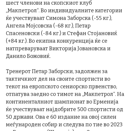
шест членови на скопскиот клуб
„Макпетрол“. Во индивидуалните категории
ќе учествуваат Симона Заборска (-55 кг.),
Ангела Мојсовска (-68 кг.), Петар
Спасеновски (-84 кг.) и Стефан Стојановиќ
(+84 кг.). Во екипна конкуренција ќе се
натпреваруваат Викторија Јовановска и
Данило Божовиќ.
Тренерот Петар Заборски, задолжен за
тактичкиот дел на своите спортисти во
текот на европското сениорско првенство,
отпатува заедно со тимот на „Макпетрол“. На
континенталниот шампионат во Ерменија
ќе учествуваат најдобрите 500 спортисти од
50 држави. Ова е 60 издание на овој силен
меѓународен собир и следува по тие во 2023