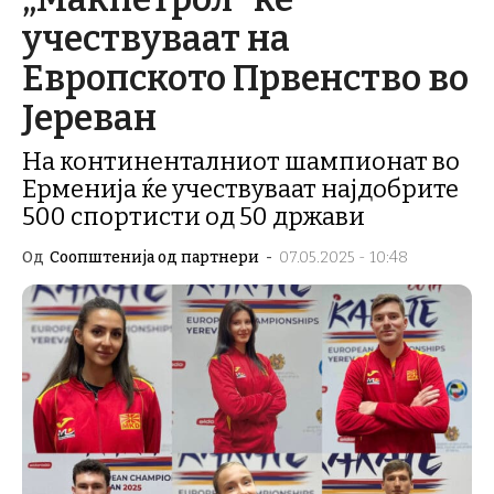
учествуваат на
Европското Првенство во
Јереван
На континенталниот шампионат во
Ерменија ќе учествуваат најдобрите
500 спортисти од 50 држави
Од
Соопштенија од партнери
-
07.05.2025 - 10:48