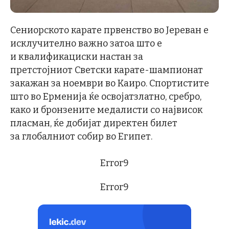
Сениорското карате првенство во Јереван е
исклучително важно затоа што е
и квалификациски настан за
претстојниот Светски карате-шампионат
закажан за ноември во Каиро. Спортистите
што во Ерменија ќе освојатзлатно, сребро,
како и бронзените медалисти со највисок
пласман, ќе добијат директен билет
за глобалниот собир во Египет.
Error9
Error9