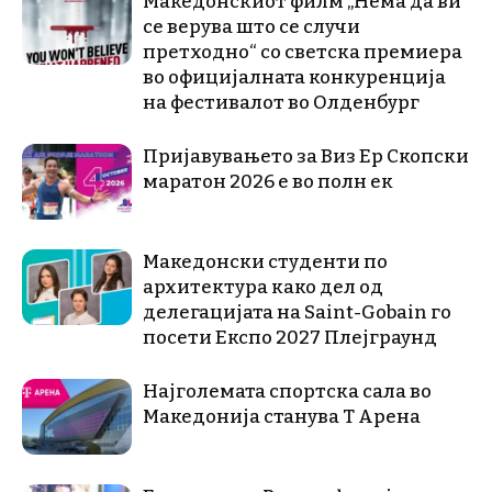
Македонскиот филм „Нема да ви
се верува што се случи
претходно“ со светска премиера
во официјалната конкуренција
на фестивалот во Олденбург
Пријавувањето за Виз Ер Скопски
маратон 2026 е во полн ек
Македонски студенти по
архитектура како дел од
делегацијата на Saint-Gobain го
посети Експо 2027 Плејграунд
Најголемата спортска сала во
Македонија станува Т Арена