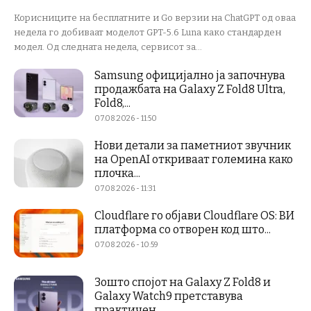
Корисниците на бесплатните и Go верзии на ChatGPT од оваа
недела го добиваат моделот GPT-5.6 Luna како стандарден
модел. Од следната недела, сервисот за...
Samsung официјално ја започнува
продажбата на Galaxy Z Fold8 Ultra,
Fold8,...
07.08.2026 - 11:50
Нови детали за паметниот звучник
на OpenAI откриваат големина како
плочка...
07.08.2026 - 11:31
Cloudflare го објави Cloudflare OS: ВИ
платформа со отворен код што...
07.08.2026 - 10:59
Зошто спојот на Galaxy Z Fold8 и
Galaxy Watch9 претставува
практичен...