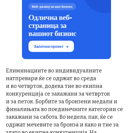
Елиминациите во индивидуалните
натпревари ќе се одржат во среда
и во четврток, додека тие во екипна
конкуренција се закажани за четврток
и за петок. Борбите за бронзени медали и
финалињата во поединечните категории се
закажани за сабота. Во недела, пак, ќе се
одржат мечевите за бронза и како и тие за
злато во екипна конкуренција. На