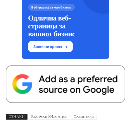
ОЗНАКИ
Карате клуб Макпетрол
Соопштенија