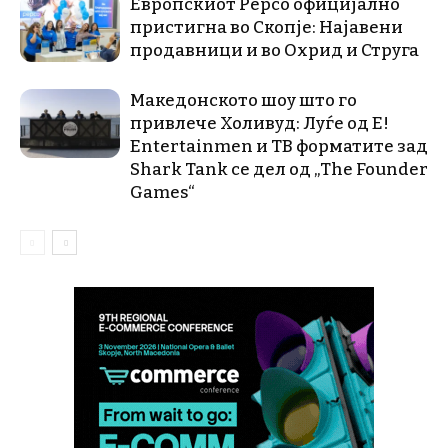
Европскиот Pepco официјално
пристигна во Скопје: Најавени
продавници и во Охрид и Струга
Македонското шоу што го
привлече Холивуд: Луѓе од E!
Entertainmen и ТВ форматите зад
Shark Tank се дел од „The Founder
Games“