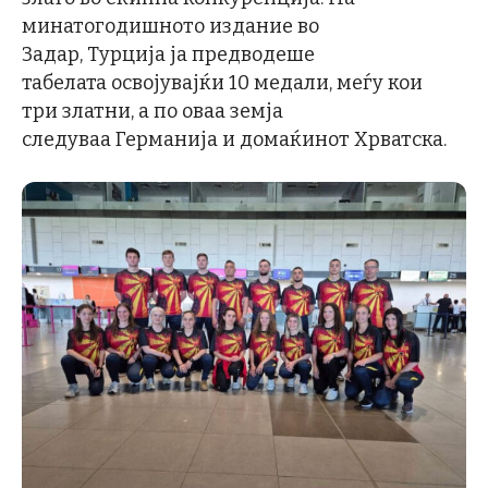
минатогодишното издание во
Задар, Турција ја предводеше
табелата освојувајќи 10 медали, меѓу кои
три златни, а по оваа земја
следуваа Германија и домаќинот Хрватска.