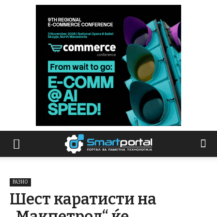
РАЗНО
Шест каратисти на
„Макпетрол“ ќе