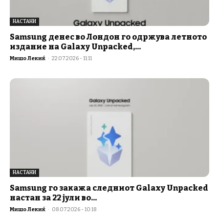
НАСТАНИ
Samsung денес во Лондон го одржува летното
издание на Galaxy Unpacked,...
Мишо Лекиќ
-
22.07.2026 - 11:11
НАСТАНИ
Samsung го закажа следниот Galaxy Unpacked
настан за 22 јули во...
Мишо Лекиќ
-
08.07.2026 - 10:18