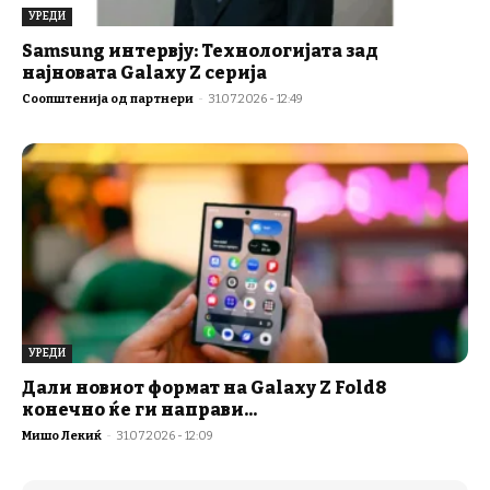
УРЕДИ
Samsung интервју: Технологијата зад
најновата Galaxy Z серија
Соопштенија од партнери
-
31.07.2026 - 12:49
УРЕДИ
Дали новиот формат на Galaxy Z Fold8
конечно ќе ги направи...
Мишо Лекиќ
-
31.07.2026 - 12:09