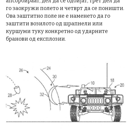
апсорбираат, дел да се одбијат, трет дел да
го заокружи полето и четврт да се поништи.
Oва заштитно поле не е наменето да го
заштити возилото од шрапнели или
куршуми туку конкретно од ударните
бранови од експлозии.