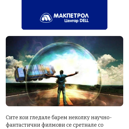
Сите кои гледале барем неколку научно-
фантастични филмови се сретнале со