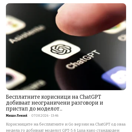
Бесплатните корисници на ChatGPT
добиваат неограничени разговори и
пристап до моделот...
Мишо Лекиќ
-
07.08.2026 - 13:46
Корисниците на бесплатните и Go верзии на ChatGPT од оваа
недела го добиваат моделот GPT-5.6 Luna како стандарден