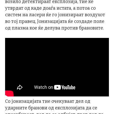
возило детектираат експлозија, тие ќе
утврдат од каде доаѓа истата, а потоа со
систем на ласери ќе го јонизираат воздухот
во тој правец. Јонизацијата ќе создаде поле
од плазма кое ќе делува против брановите.
Со јонизацијата тие очекуваат дел од
ударните бранови од експлозијата да се