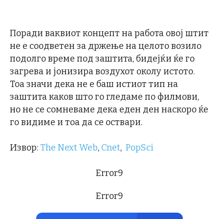
Поради ваквиот концепт на работа овој штит
не е соодветен за држење на целото возило
подолго време под заштита, бидејќи ќе го
загрева и јонизира воздухот околу истото.
Тоа значи дека не е баш истиот тип на
заштита каков што го гледаме по филмови,
но не се сомневаме дека еден ден наскоро ќе
го видиме и тоа да се оствари.
Извор:
The Next Web
,
Cnet
,
PopSci
Error9
Error9