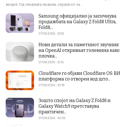
модел. Од следната недела, сервисот за...
Samsung официјално ја започнува
продажбата на Galaxy Z Fold8 Ultra,
Fold8,...
07.08.2026 - 11:50
Нови детали за паметниот звучник
на OpenAI откриваат големина како
плочка...
07.08.2026 - 11:31
Cloudflare го објави Cloudflare OS: ВИ
платформа со отворен код што...
07.08.2026 - 10:59
Зошто спојот на Galaxy Z Fold8 и
Galaxy Watch9 претставува
практичен...
07.08.2026 - 10:02