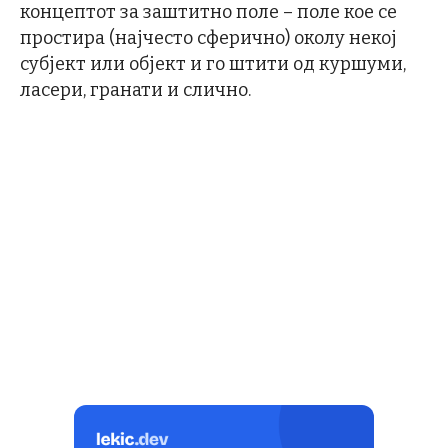
концептот за заштитно поле – поле кое се
простира (најчесто сферично) околу некој
субјект или објект и го штити од куршуми,
ласери, гранати и слично.