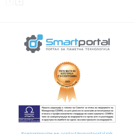
Контактирајте не:
contact@smartportal.mk