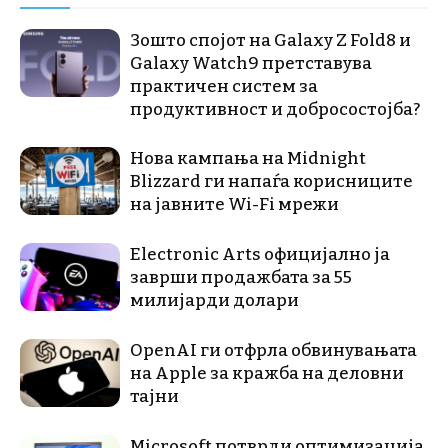
Зошто спојот на Galaxy Z Fold8 и
Galaxy Watch9 претставува
практичен систем за
продуктивност и добросостојба?
Нова кампања на Midnight
Blizzard ги напаѓа корисниците
на јавните Wi-Fi мрежи
Electronic Arts официјално ја
заврши продажбата за 55
милијарди долари
OpenAI ги отфрла обвинувањата
на Apple за кражба на деловни
тајни
Microsoft потврди оптимизација