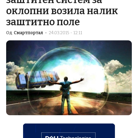
оклопни возила налик
заштитно поле
Од
Смартпортал
-
24.03.2015 - 12:11