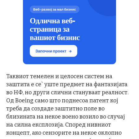
Таквиот темелен и целосен систем на
заштита е се` уште предмет на фантазијата
во НФ, но други слични стануваат реалност.
Од Boeing само што поднесоа патент кој
треба да создаде заштитно поле во
близината на некое воено возило во случај
на силна експлозија. Според нивниот
концепт, ако сензорите на некое оклопно