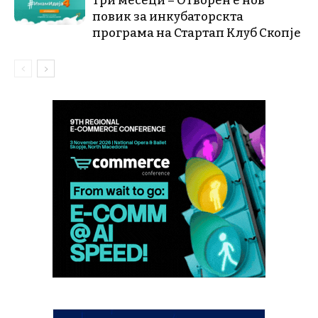
три месеци – Отворен е нов
повик за инкубаторскта
програма на Стартап Клуб Скопје