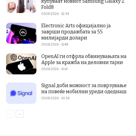
купуваат новиот Samsung Galaxy Z
Fold8
05.08.2026 - 12:34
Electronic Arts официјално ја
заврши продажбата за 55
милијарди долари
05.08.2026 - 11:48
OpenAI ги отфрла обвинувањата на
Apple за кражба на деловни тајни
05.08.2026 - 11:14
Signal доби можност за поврзување
на повеќе мобилни уреди одеднаш
05.08.2026 - 10:36