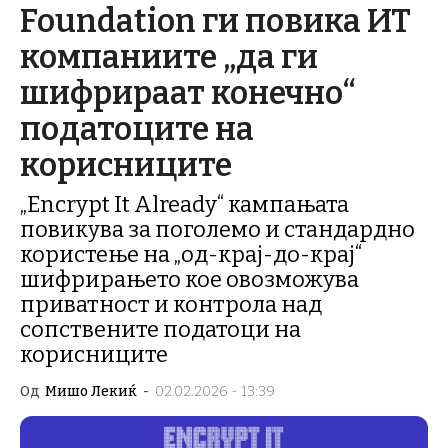
Foundation ги повика ИТ
компаниите „да ги
шифрираат конечно“
податоците на
корисниците
„Encrypt It Already“ кампањата
повикува за поголемо и стандардно
користење на „од-крај-до-крај“
шифрирањето кое овозможува
приватност и контрола над
сопствените податоци на
корисниците
Од
Мишо Лекиќ
-
02.02.2026 - 13:39