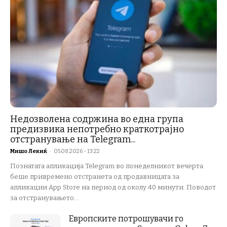
Недозволена содржина во една група
предизвика непотребно краткотрајно
отстранување на Telegram...
Мишо Лекиќ
-
05.08.2026 - 13:22
Познатата апликација Telegram во понеделникот вечерта
беше привремено отстранета од продавницата за
апликации App Store на период од околу 40 минути. Поводот
за отстранувањето...
Европските потрошувачи го