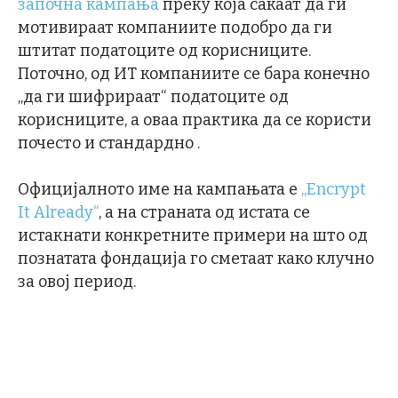
започна кампања
преку која сакаат да ги
мотивираат компаниите подобро да ги
штитат податоците од корисниците.
Поточно, од ИТ компаниите се бара конечно
„да ги шифрираат“ податоците од
корисниците, а оваа практика да се користи
почесто и стандардно .
Официјалното име на кампањата е
„Encrypt
It Already“
, а на страната од истата се
истакнати конкретните примери на што од
познатата фондација го сметаат како клучно
за овој период.