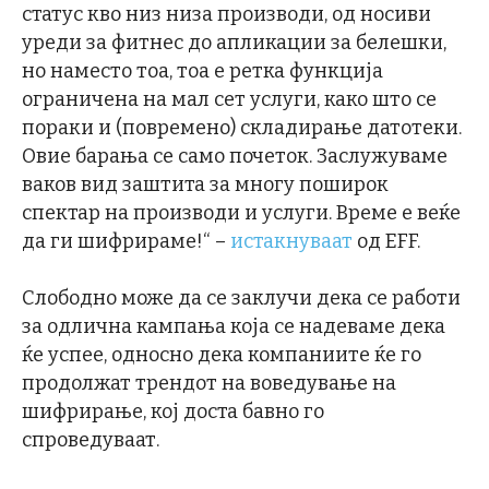
статус кво низ низа производи, од носиви
уреди за фитнес до апликации за белешки,
но наместо тоа, тоа е ретка функција
ограничена на мал сет услуги, како што се
пораки и (повремено) складирање датотеки.
Овие барања се само почеток. Заслужуваме
ваков вид заштита за многу поширок
спектар на производи и услуги. Време е веќе
да ги шифрираме!“ –
истакнуваат
од EFF.
Слободно може да се заклучи дека се работи
за одлична кампања која се надеваме дека
ќе успее, односно дека компаниите ќе го
продолжат трендот на воведување на
шифрирање, кој доста бавно го
спроведуваат.