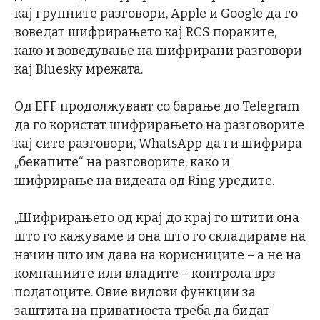
кај групните разговори, Apple и Google да го
воведат шифрирањето кај RCS пораките,
како и воведување на шифрирани разговори
кај Bluesky мрежата.
Од EFF продолжуваат со барање до Telegram
да го користат шифрирањето на разговорите
кај сите разговори, WhatsApp да ги шифрира
„бекапите“ на разговорите, како и
шифрирање на видеата од Ring уредите.
„Шифрирањето од крај до крај го штити она
што го кажуваме и она што го складираме на
начин што им дава на корисниците – а не на
компаниите или владите – контрола врз
податоците. Овие видови функции за
заштита на приватноста треба да бидат