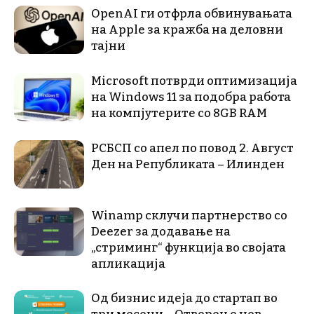
OpenAI ги отфрла обвинувањата
на Apple за кражба на деловни
тајни
Microsoft потврди оптимизација
на Windows 11 за подобра работа
на компјутерите со 8GB RAM
РСБСП со апел по повод 2. Август
Ден на Републиката – Илинден
Winamp склучи партнерство со
Deezer за додавање на
„стриминг“ функција во својата
апликација
Од бизнис идеја до стартап во