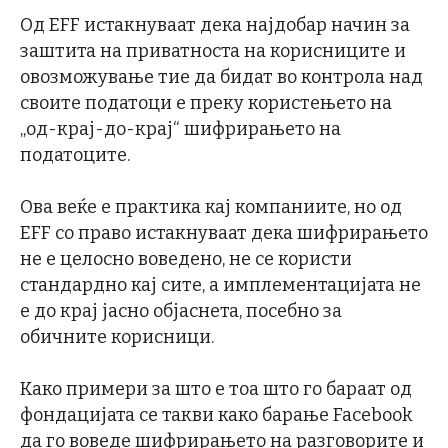
Од EFF истакнуваат дека најдобар начин за
заштита на приватноста на корисниците и
овозможување тие да бидат во контрола над
своите податоци е преку користењето на
„од-крај-до-крај“ шифрирањето на
податоците.
Ова веќе е практика кај компаниите, но од
EFF со право истакнуваат дека шифрирањето
не е целосно воведено, не се користи
стандардно кај сите, а имплементацијата не
е до крај јасно објаснета, посебно за
обичните корисници.
Како примери за што е тоа што го бараат од
фондацијата се такви како барање Facebook
да го воведе шифрирањето на разговорите и