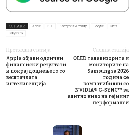
ОЗНАКИ
Apple
EFF
Encrypt It Already
Google
Meta
Telegram
Претходна статија
Следна статија
Apple објави одлични
OLED телевизорите и
финансиски резултати
мониторите на
и покрај доцнењето со
Samsung за 2026
вештачката
година се
интелигенција
компатибилни со
NVIDIA® G-SYNC™ за
елитно ниво на гејминг
перформанси