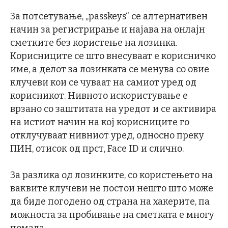
За потсетување, „passkeys“ се алтернативен
начин за регистрирање и најава на онлајн
сметките без користење на лозинка.
Корисниците се што внесуваат е корисничко
име, а делот за лозинката се менува со овие
клучеви кои се чуваат на самиот уред од
корисникот. Нивното искористување е
врзано со заштитата на уредот и се активира
на истиот начин на кој корисниците го
отклучуваат нивниот уред, односно преку
ПИН, отисок од прст, Face ID и слично.
За разлика од лозинките, со користењето на
ваквите клучеви не постои нешто што може
да биде погодено од страна на хакерите, па
можноста за пробивање на сметката е многу