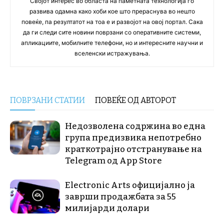
Својот интерес во областа на паметната технологија го
развива одамна како хоби кое што прераснува во нешто
повеќе, па резултатот на тоа е и развојот на овој портал. Сака
да ги следи сите новини поврзани со оперативните системи,
апликациите, мобилните телефони, но и интересните научни и
вселенски истражувања.
ПОВРЗАНИ СТАТИИ
ПОВЕЌЕ ОД АВТОРОТ
Недозволена содржина во една
група предизвика непотребно
краткотрајно отстранување на
Telegram од App Store
Electronic Arts официјално ја
заврши продажбата за 55
милијарди долари