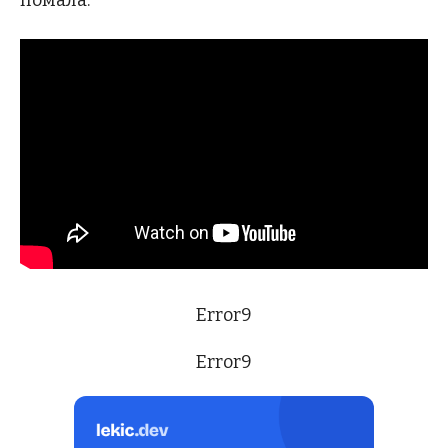
помала.
Error9
Error9