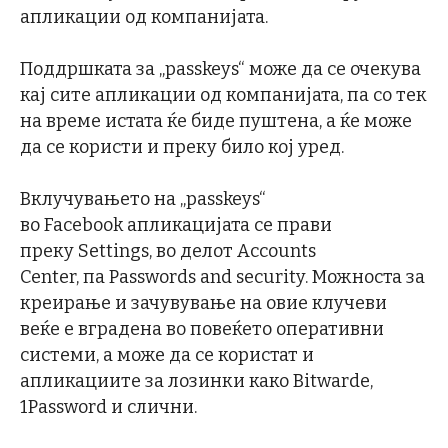
апликации од компанијата.
Поддршката за „passkeys“ може да се очекува
кај сите апликации од компанијата, па со тек
на време истата ќе биде пуштена, а ќе може
да се користи и преку било кој уред.
Вклучувањето на „passkeys“
во Facebook апликацијата се прави
преку Settings, во делот Accounts
Center, па Passwords and security. Можноста за
креирање и зачувување на овие клучеви
веќе е вградена во повеќето оперативни
системи, а може да се користат и
апликациите за лозинки како Bitwarde,
1Password и слични.