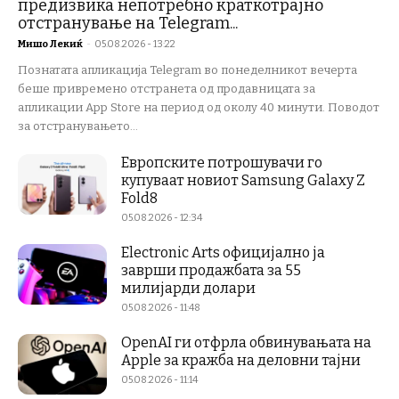
предизвика непотребно краткотрајно
отстранување на Telegram...
Мишо Лекиќ
-
05.08.2026 - 13:22
Познатата апликација Telegram во понеделникот вечерта
беше привремено отстранета од продавницата за
апликации App Store на период од околу 40 минути. Поводот
за отстранувањето...
Европските потрошувачи го
купуваат новиот Samsung Galaxy Z
Fold8
05.08.2026 - 12:34
Electronic Arts официјално ја
заврши продажбата за 55
милијарди долари
05.08.2026 - 11:48
OpenAI ги отфрла обвинувањата на
Apple за кражба на деловни тајни
05.08.2026 - 11:14