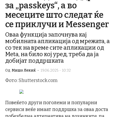
за „passkeys“, а во
месеците што следат ќе
се приклучи и Messenger
Оваа функција започнува кај
мобилната апликација од мрежата, а
со тек на време сите апликации од
Meta, на било кој уред, треба да ја
добијат поддршката
Од
Мишо Лекиќ
-
19.06.2025 - 10:32
Фото: Shutterstock.com
Повеќето други поголеми и популарни
сервиси веќе имаат поддршка за оваа доста
побезбедна алтернатива на лозинките, па