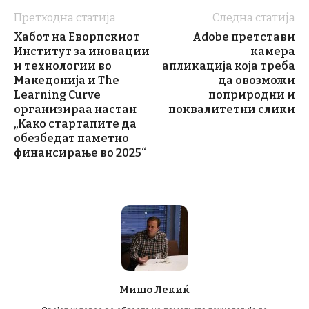
Претходна статија
Следна статија
Хабот на Еворпскиот
Adobe претстави
Институт за иновации
камера
и технологии во
апликација која треба
Македонија и The
да овозможи
Learning Curve
поприродни и
организираа настан
поквалитетни слики
„Како стартапите да
обезбедат паметно
финансирање во 2025“
Мишо Лекиќ