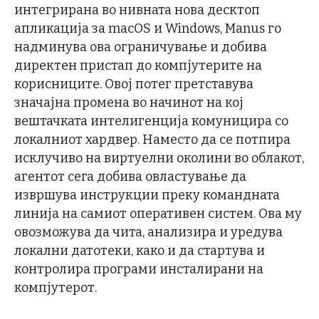
интегрирана во нивната нова десктоп
апликација за macOS и Windows, Manus го
надминува ова ограничување и добива
директен пристап до компјутерите на
корисниците. Овој потег претставува
значајна промена во начинот на кој
вештачката интелигенција комуницира со
локалниот хардвер. Наместо да се потпира
исклучиво на виртуелни околини во облакот,
агентот сега добива овластување да
извршува инструкции преку командната
линија на самиот оперативен систем. Ова му
овозможува да чита, анализира и уредува
локални датотеки, како и да стартува и
контролира програми инсталирани на
компјутерот.