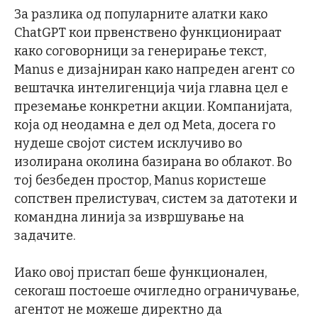
За разлика од популарните алатки како
ChatGPT кои првенствено функционираат
како соговорници за генерирање текст,
Manus е дизајниран како напреден агент со
вештачка интелигенција чија главна цел е
преземање конкретни акции. Компанијата,
која од неодамна е дел од Meta, досега го
нудеше својот систем исклучиво во
изолирана околина базирана во облакот. Во
тој безбеден простор, Manus користеше
сопствен прелистувач, систем за датотеки и
командна линија за извршување на
задачите.
Иако овој пристап беше функционален,
секогаш постоеше очигледно ограничување,
агентот не можеше директно да