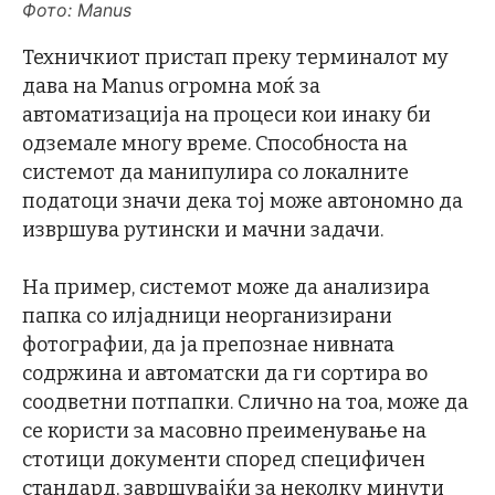
Фото: Manus
Техничкиот пристап преку терминалот му
дава на Manus огромна моќ за
автоматизација на процеси кои инаку би
одземале многу време. Способноста на
системот да манипулира со локалните
податоци значи дека тој може автономно да
извршува рутински и мачни задачи.
На пример, системот може да анализира
папка со илјадници неорганизирани
фотографии, да ја препознае нивната
содржина и автоматски да ги сортира во
соодветни потпапки. Слично на тоа, може да
се користи за масовно преименување на
стотици документи според специфичен
стандард, завршувајќи за неколку минути