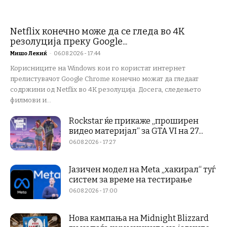
Netflix конечно може да се гледа во 4K
резолуција преку Google...
Мишо Лекиќ
-
06.08.2026 - 17:44
Корисниците на Windows кои го користат интернет
прелистувачот Google Chrome конечно можат да гледаат
содржини од Netflix во 4K резолуција. Досега, следењето
филмови и...
Rockstar ќе прикаже „проширен
видео материјал“ за GTA VI на 27...
06.08.2026 - 17:27
Јазичен модел на Meta „хакирал“ туѓ
систем за време на тестирање
06.08.2026 - 17:00
Нова кампања на Midnight Blizzard