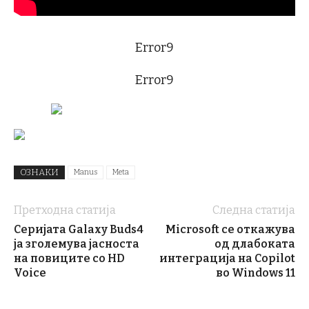
Error9
Error9
ОЗНАКИ
Manus
Meta
Претходна статија
Следна статија
Серијата Galaxy Buds4
Microsoft се откажува
ја зголемува јасноста
од длабоката
на повиците со HD
интеграција на Copilot
Voice
во Windows 11