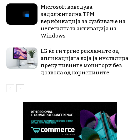
Microsoft воведува
задолжителна TPM
верификација за сузбивање на
нелегалната активација на
Windows
LG ќе ги тргне рекламите од
апликацијата која ја инсталира
преку нивните монитори без
дозвола од корисниците