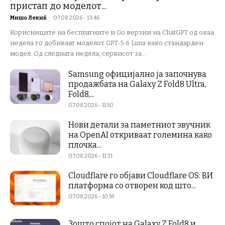
пристап до моделот...
Мишо Лекиќ
-
07.08.2026 - 13:46
Корисниците на бесплатните и Go верзии на ChatGPT од оваа
недела го добиваат моделот GPT-5.6 Luna како стандарден
модел. Од следната недела, сервисот за...
Samsung официјално ја започнува
продажбата на Galaxy Z Fold8 Ultra,
Fold8,...
07.08.2026 - 11:50
Нови детали за паметниот звучник
на OpenAI откриваат големина како
плочка...
07.08.2026 - 11:31
Cloudflare го објави Cloudflare OS: ВИ
платформа со отворен код што...
07.08.2026 - 10:59
Зошто спојот на Galaxy Z Fold8 и