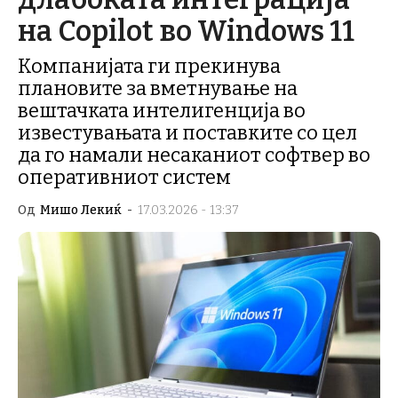
на Copilot во Windows 11
Компанијата ги прекинува
плановите за вметнување на
вештачката интелигенција во
известувањата и поставките со цел
да го намали несаканиот софтвер во
оперативниот систем
Од
Мишо Лекиќ
-
17.03.2026 - 13:37