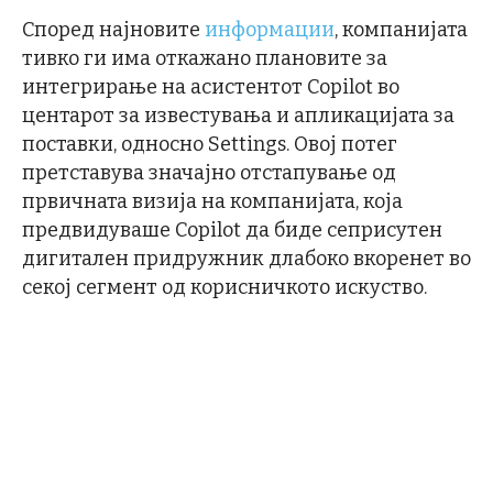
Според најновите
информации
, компанијата
тивко ги има откажано плановите за
интегрирање на асистентот Copilot во
центарот за известувања и апликацијата за
поставки, односно Settings. Овој потег
претставува значајно отстапување од
првичната визија на компанијата, која
предвидуваше Copilot да биде сеприсутен
дигитален придружник длабоко вкоренет во
секој сегмент од корисничкото искуство.