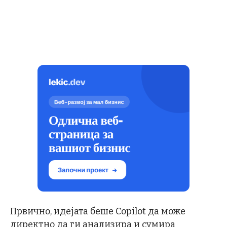
Првично, идејата беше Copilot да може
директно да ги анализира и сумира