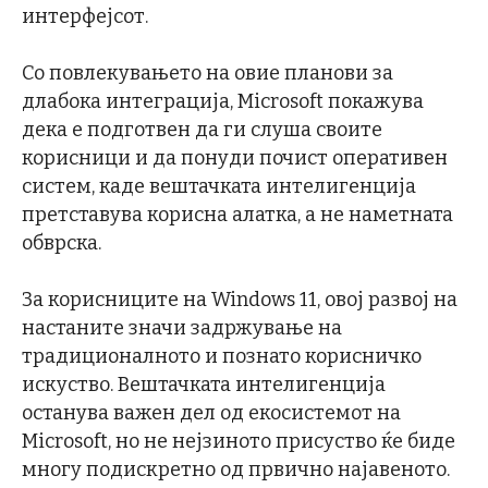
интерфејсот.
Со повлекувањето на овие планови за
длабока интеграција, Microsoft покажува
дека е подготвен да ги слуша своите
корисници и да понуди почист оперативен
систем, каде вештачката интелигенција
претставува корисна алатка, а не наметната
обврска.
За корисниците на Windows 11, овој развој на
настаните значи задржување на
традиционалното и познато корисничко
искуство. Вештачката интелигенција
останува важен дел од екосистемот на
Microsoft, но не нејзиното присуство ќе биде
многу подискретно од првично најавеното.