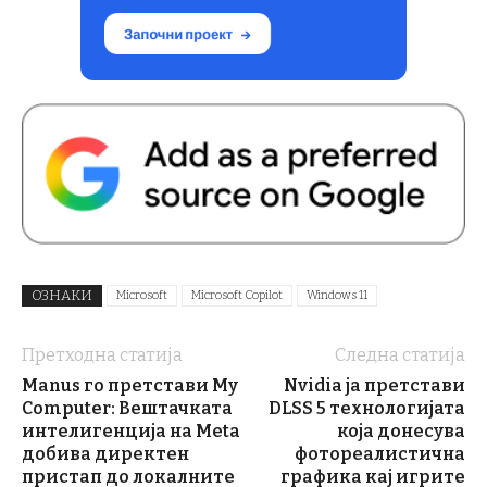
ОЗНАКИ
Microsoft
Microsoft Copilot
Windows 11
Претходна статија
Следна статија
Manus го претстави My
Nvidia ја претстави
Computer: Вештачката
DLSS 5 технологијата
интелигенција на Meta
која донесува
добива директен
фотореалистична
пристап до локалните
графика кај игрите