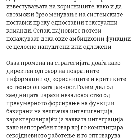
известувањата на корисниците, како и да
овозможи брзо менување на системските
поставки преку едноставни текстуални
команди. Сепак, најновите потези
покажуваат дека овие амбициозни функции
се целосно напуштени или одложени.
Оваа промена на стратегијата доаѓа како
директен одговор на повратните
информации од корисниците и критиките
во технолошката јавност. Голем дел од
заедницата изрази незадоволство од
прекумерното форсирање на функции
базирани на вештачка интелигенција,
карактеризирајќи ја ваквата интеграција
како непотребен товар кој го комплицира
секојдневното работење и го оптоварува