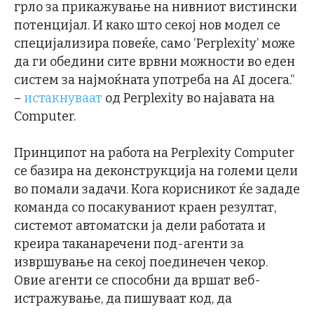
грло за прикажување на нивниот вистински
потенцијал. И како што секој нов модел се
специјализира повеќе, само ‘Perplexity’ може
да ги обедини сите врвни можности во еден
систем за најмоќната употреба на AI досега.“
–
истакнуваат
од Perplexity во најавата на
Computer.
Принципот на работа на Perplexity Computer
се базира на деконструкција на големи цели
во помали задачи. Кога корисникот ќе зададе
команда со посакуваниот краен резултат,
системот автоматски ја дели работата и
креира таканаречени под-агенти за
извршување на секој поединечен чекор.
Овие агенти се способни да вршат веб-
истражување, да пишуваат код, да