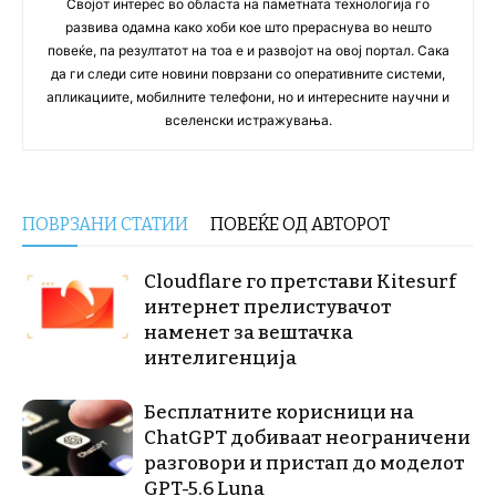
Својот интерес во областа на паметната технологија го
развива одамна како хоби кое што прераснува во нешто
повеќе, па резултатот на тоа е и развојот на овој портал. Сака
да ги следи сите новини поврзани со оперативните системи,
апликациите, мобилните телефони, но и интересните научни и
вселенски истражувања.
ПОВРЗАНИ СТАТИИ
ПОВЕЌЕ ОД АВТОРОТ
Cloudflare го претстави Kitesurf
интернет прелистувачот
наменет за вештачка
интелигенција
Бесплатните корисници на
ChatGPT добиваат неограничени
разговори и пристап до моделот
GPT-5.6 Luna