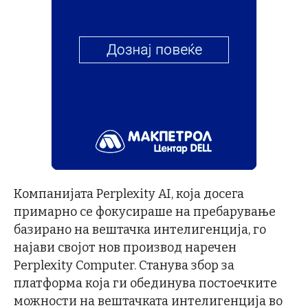
Компанијата Perplexity AI, која досега
примарно се фокусираше на пребарување
базирано на вештачка интелигенција, го
најави својот нов производ наречен
Perplexity Computer. Станува збор за
платформа која ги обединува постоечките
можности на вештачката интелигенција во