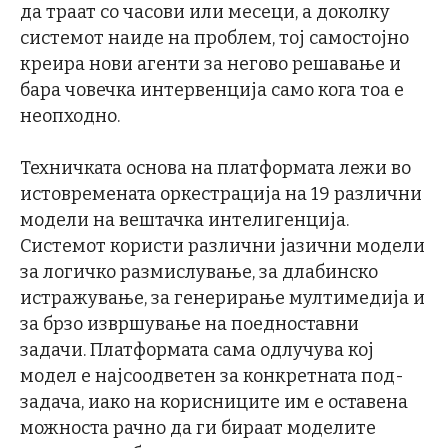
да траат со часови или месеци, а доколку
системот наиде на проблем, тој самостојно
креира нови агенти за негово решавање и
бара човечка интервенција само кога тоа е
неопходно.
Техничката основа на платформата лежи во
истовремената оркестрација на 19 различни
модели на вештачка интелигенција.
Системот користи различни јазични модели
за логичко размислување, за длабинско
истражување, за генерирање мултимедија и
за брзо извршување на поедноставни
задачи. Платформата сама одлучува кој
модел е најсоодветен за конкретната под-
задача, иако на корисниците им е оставена
можноста рачно да ги бираат моделите