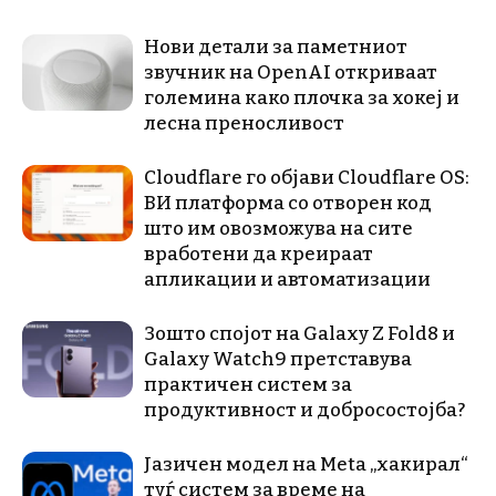
Нови детали за паметниот
звучник на OpenAI откриваат
големина како плочка за хокеј и
лесна преносливост
Cloudflare го објави Cloudflare OS:
ВИ платформа со отворен код
што им овозможува на сите
вработени да креираат
апликации и автоматизации
Зошто спојот на Galaxy Z Fold8 и
Galaxy Watch9 претставува
практичен систем за
продуктивност и добросостојба?
Јазичен модел на Meta „хакирал“
туѓ систем за време на