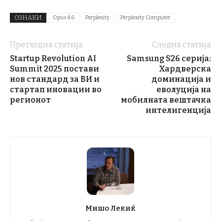
ОЗНАКИ
Opus 4.6
Perplexity
Perplexity Computer
Претходна статија
Следна статија
Startup Revolution AI
Samsung S26 серија:
Summit 2025 постави
Хардверска
нов стандард за ВИ и
доминација и
стартап иновации во
еволуција на
регионот
мобилната вештачка
интелигенција
Мишо Лекиќ