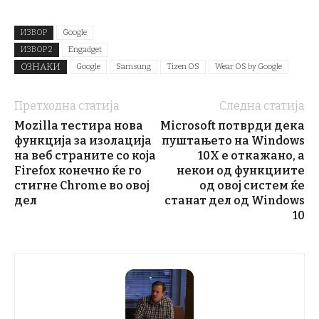
ИЗВОР
Google
ИЗВОР 2
Engadget
ОЗНАКИ
Google
Samsung
Tizen OS
Wear OS by Google
Претходна статија
Следна статија
Mozilla тестира нова
Microsoft потврди дека
функција за изолација
пуштањето на Windows
на веб страните со која
10X е откажано, а
Firefox конечно ќе го
некои од функциите
стигне Chrome во овој
од овој систем ќе
дел
станат дел од Windows
10