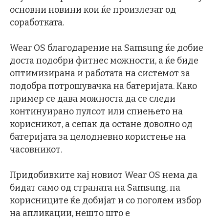
основни новини кои ќе произлезат од
соработката.
Wear OS благодарение на Samsung ќе добие
доста подобри фитнес можности, а ќе биде
оптимизирана и работата на системот за
подобра потрошувачка на батеријата. Како
пример се дава можноста да се следи
континуирано пулсот или спиењето на
корисникот, а сепак да остане доволно од
батеријата за целодневно користење на
часовникот.
Придобивките кај новиот Wear OS нема да
бидат само од страната на Samsung, па
корисниците ќе добијат и со поголем избор
на апликации, нешто што е