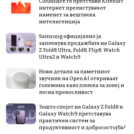
Cloudflare го претстави Kitesurf
интернет прелистувачот
наменет за вештачка
интелигенција
Samsung официјално ја
започнува продажбата на Galaxy
Z Fold8 Ultra, Fold8, Flip8, Watch
Ultra2 и Watch9
Нови детали за паметниот
звучник на OpenAI откриваат
големина како плочка за хокеј и
лесна преносливост
Зошто спојот на Galaxy Z Fold8 и
Galaxy Watch9 претставува
практичен систем за
продуктивност и добросостојба?