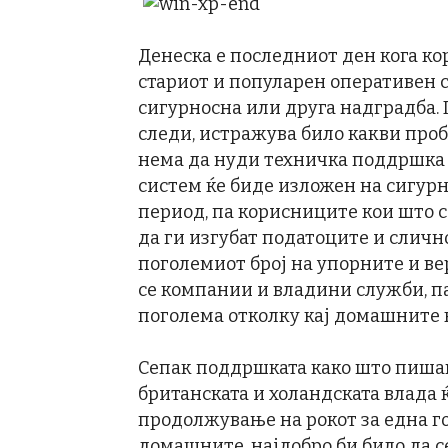
Денеска е последниот ден кога ко
стариот и популарен оперативен си
сигурносна или друга надградба. П
следи, истражува било какви про
нема да нуди техничка поддршка з
систем ќе биде изложен на сигур
период, па корисниците кои што с
да ги изгубат податоците и слично
поголемиот број на упорните и в
се компании и владини служби, п
поголема отколку кај домашните 
Сепак поддршката како што пиша
британската и холандската влада 
продолжување на рокот за една го
домашните, најдобро би било да с