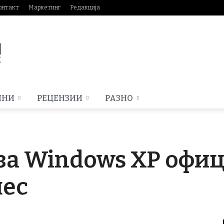
онтакт
Маркетинг
Редакција
МНИ
РЕЦЕНЗИИ
РАЗНО
за Windows XP офи
нес