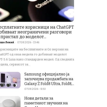
есплатните корисници на ChatGPT
обиваат неограничени разговори
 пристап до моделот...
ишо Лекиќ
-
07.08.2026 - 13:46
орисниците на бесплатните и Go верзии на
atGPT од оваа недела го добиваат моделот
T-5.6 Luna како стандарден модел. Од следната
дела, сервисот за...
Samsung официјално ја
започнува продажбата на
Galaxy Z Fold8 Ultra, Fold8,...
07.08.2026 - 11:50
Нови детали за
паметниот звучник на