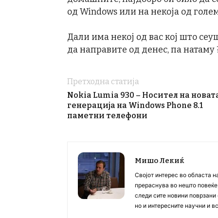
од Windows или на некоја од голе
Дали има некој од вас кој што се
да направите од денес, па натаму 
Претходна статија
Nokia Lumia 930 – Носител на новат
генерација на Windows Phone 8.1
паметни телефони
Мишо Лекиќ
Својот интерес во областа н
прераснува во нешто повеќе, 
следи сите новини поврзани 
но и интересните научни и 