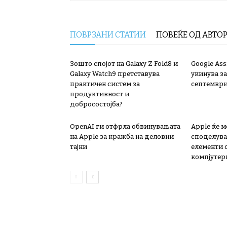
ПОВРЗАНИ СТАТИИ
ПОВЕЌЕ ОД АВТО
Зошто спојот на Galaxy Z Fold8 и
Google Ass
Galaxy Watch9 претставува
укинува за
практичен систем за
септемвр
продуктивност и
добросостојба?
OpenAI ги отфрла обвинувањата
Apple ќе 
на Apple за кражба на деловни
споделува
тајни
елементи 
компјутер