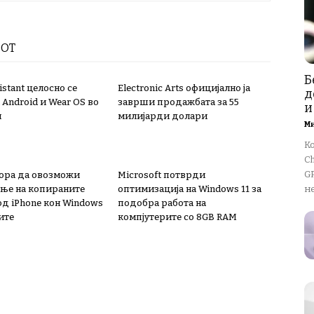
РОТ
Б
istant целосно се
Electronic Arts официјално ја
д
 Android и Wear OS во
заврши продажбата за 55
и
и
милијарди долари
М
К
Ch
GP
мора да овозможи
Microsoft потврди
ње на копираните
оптимизација на Windows 11 за
не
од iPhone кон Windows
подобра работа на
ите
компјутерите со 8GB RAM