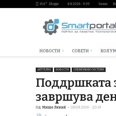
C
31.6
Skopje
8.8.2026 - 9:39
За нас
К
Smartportal.mk
НОВОСТИ
СОВЕТИ
КОЛУ
АКТУЕЛНО
НОВОСТИ
ОПЕРАТИВНИ СИСТЕМИ
Поддршката 
завршува де
Од
Мишо Лекиќ
-
08.04.2014 - 20:14