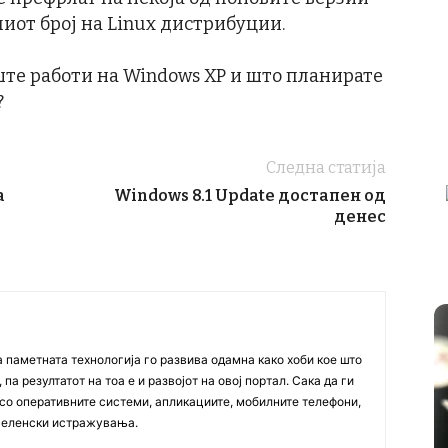
миот број на Linux дистрибуции.
уште работи на Windows XP и што планирате
?
Следна статија
а
Windows 8.1 Update достапен од
денес
а паметната технологија го развива одамна како хоби кое што
па резултатот на тоа е и развојот на овој портал. Сака да ги
со оперативните системи, апликациите, мобилните телефони,
вселенски истражувања.