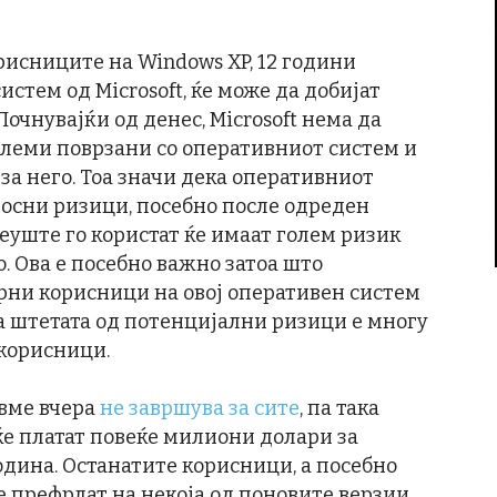
рисниците на Windows XP, 12 години
стем од Microsoft, ќе може да добијат
очнувајќи од денес, Microsoft нема да
блеми поврзани со оперативниот систем и
а него. Тоа значи дека оперативниот
носни ризици, посебно после одреден
еуште го користат ќе имаат голем ризик
. Ова е посебно важно затоа што
ерни корисници на овој оперативен систем
а штетата од потенцијални ризици е многу
корисници.
вме вчера
не завршува за сите
, па така
ќе платат повеќе милиони долари за
дина. Останатите корисници, а посебно
е префрлат на некоја од поновите верзии