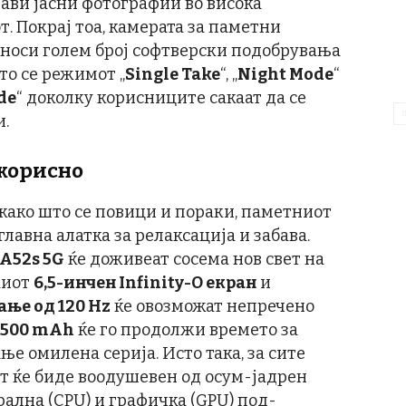
рави јасни фотографии во висока
т. Покрај тоа, камерата за паметни
 носи голем број софтверски подобрувања
то се режимот „
Single Take
“, „
Night Mode
“
de
“ доколку корисниците сакаат да се
и.
 корисно
како што се повици и пораки, паметниот
главна алатка за релаксација и забава.
A52s 5G
ќе доживеат сосема нов свет на
киот
6,5-инчен Infinity-O екран
и
ање од 120 Hz
ќе овозможат непречено
4500 mAh
ќе го продолжи времето за
е омилена серија. Исто така, за сите
т ќе биде воодушевен од осум-јадрен
ална (CPU) и графичка (GPU) под-