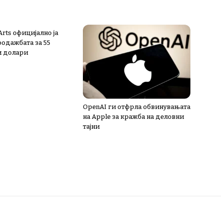
 Arts официјално ја
одажбата за 55
и долари
OpenAI ги отфрла обвинувањата
на Apple за кражба на деловни
тајни