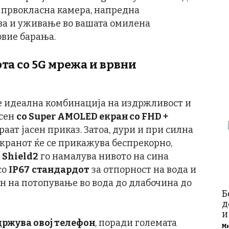
, првокласна камера, напредна
ава и уживање во вашата омилена
овие барања.
ота со 5G мрежа и врвни
е идеална комбинација на издржливост и
асен
со Super AMOLED екран со FHD +
раат јасен приказ. Затоа, дури и при силна
кранот ќе се прикажува беспрекорно,
 Shield2
го намалува нивото на сина
со
IP67
стандардот
за отпорност на вода и
н на потопување во вода до длабочина до
Б
д
и
држува овој телефон
, поради големата
М