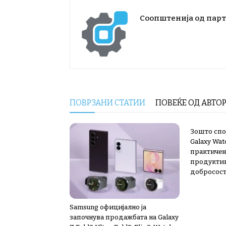
Соопштенија од пар
ПОВРЗАНИ СТАТИИ
ПОВЕЌЕ ОД АВТО
Зошто спој
Galaxy Wat
практичен
продуктив
добросост
Samsung официјално ја
започнува продажбата на Galaxy