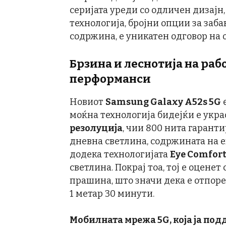
серијата уреди со одличен дизајн
технологија, бројни опции за заб
содржина, е уникатен одговор на 
Брзина и леснотија на раб
перформанси
Новиот
Samsung Galaxy A52s 5G
моќна технологија бидејќи е укр
резолуција
, чии 800 нита гаранти
дневна светлина, содржината на е
додека технологијата
Eye Comfort
светлина. Покрај тоа, тој е оценет 
прашина, што значи дека е отпоре
1 метар 30 минути.
Мобилната мрежа 5G, која ја под