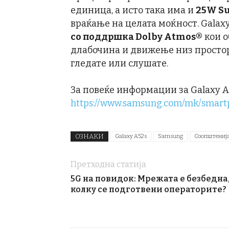
единица, а исто така има и
25W Su
враќање на целата моќност. Galax
со поддршка Dolby Atmos®
кои о
длабочина и движење низ просторо
гледате или слушате.
За повеќе информации за Galaxy A5
https://www.samsung.com/mk/smart
ОЗНАКИ
Galaxy A52s
Samsung
Соопштениј
Претходна статија
5G на повидок: Мрежата е безбедна
колку се подготвени операторите?