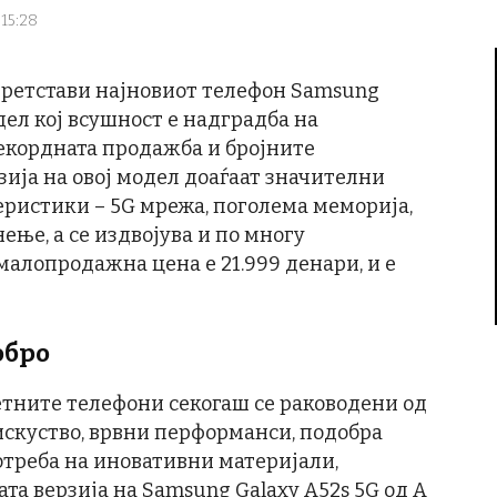
 15:28
 претстави најновиот телефон Samsung
одел кој всушност е надградба на
рекордната продажба и бројните
зија на овој модел доаѓаат значителни
ристики – 5G мрежа, поголема меморија,
ење, а се издвојува и по многу
алопродажна цена е 21.999 денари, и е
обро
етните телефони секогаш се раководени од
искуство, врвни перформанси, подобра
отреба на иновативни материјали,
та верзија на Samsung Galaxy A52s 5G од А