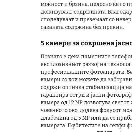
моќност и брзина, целосно ќе го 
доживуваат содржината. Благодар
споделуваат и преземаат со неверо
саканата содржина без прекин.
5
камер
и за совршена јасн
Познато е дека паметните телефон
експлозивниот развој на технолог
професионалните фотоапарати.
S
камери со кои можете да заборави
содржи оптичка стабилизација на 
гарантира остри и јасни фотограф
камера од 12 MP дозволува светот 
човечкото око, додека фокусот мож
длабочина од 5 MP или да се при
камерата. Љубителите на селфи ф