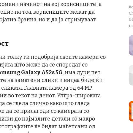
промени начинот на кој корисниците ја
К
ение на тоа, корисниците можат да
Ch
јатна брзина, но и да ја стримуваат
GP
не
ост
и толку ги подобрија своите камери со
ијата што може да се споредат со
amsung Galaxy A52s 5G
, има дури пет
те на заматени слики и видеа бидејќи
сликата. Главната камера од 64 MP
ии во текот на денот. Ултра-широката
да се гледа слично како што гледа
е да се прилагоди со камерата со
ближи до најмалите детали со макро
отографиите ќе бидат маѓепсани од