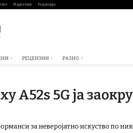
такт
Маркетинг
Редакција
МНИ
РЕЦЕНЗИИ
РАЗНО
xy A52s 5G jа заокр
орманси за неверојатно искуство по ни