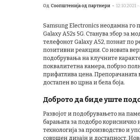
Од
Соопштенија од партнери
-
12.10.2021 -
Samsung Electronics неодамна го
Galaxy A52s 5G. Станува збор за м
телефонот Galaxy А52, познат по 
позитивни реакции. Со новата вер
подобрувања на клучните каракте
поквалитетна камера, побрзо полн
прифатлива цена. Препорачаната м
достапен во црна и бела боја.
Доброто да биде уште под
Развојот и подобрувањето на пам
барањата за подобро корисничко 
технологија за производство и уп
совршен дизајн и достапност. Нова