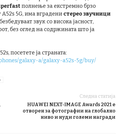
perfast
полнење за екстремно брзо
y A52s 5G, има вградени
стерео звучници
безбедуваат звук со висока јасност,
т, без оглед на содржината што ја
2s, посетете ја страната:
phones/galaxy-a/galaxy-a52s-5g/buy/
а
Следна статија
,
HUAWEI NEXT-IMAGE Awards 2021 е
отворен за фотографии на глобално
ниво и нуди големи награди