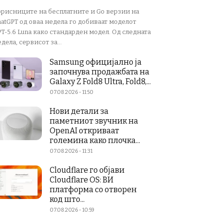
орисниците на бесплатните и Go верзии на
atGPT од оваа недела го добиваат моделот
T-5.6 Luna како стандарден модел. Од следната
дела, сервисот за...
Samsung официјално ја
започнува продажбата на
Galaxy Z Fold8 Ultra, Fold8,...
07.08.2026 - 11:50
Нови детали за
паметниот звучник на
OpenAI откриваат
големина како плочка...
07.08.2026 - 11:31
Cloudflare го објави
Cloudflare OS: ВИ
платформа со отворен
код што...
07.08.2026 - 10:59