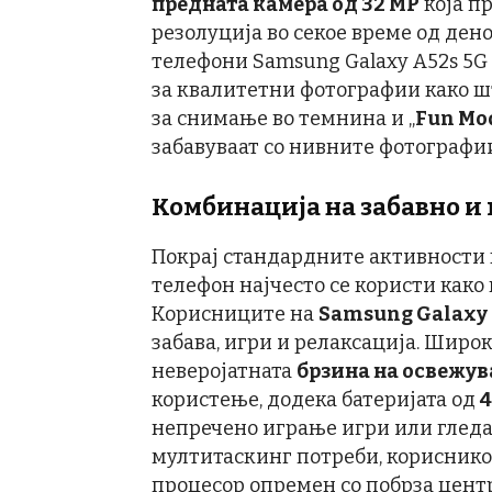
предната камера од 32 MP
која п
резолуција во секое време од дено
телефони Samsung Galaxy A52s 5G
за квалитетни фотографии како ш
за снимање во темнина и „
Fun Mo
забавуваат со нивните фотографи
Комбинација на забавно и
Покрај стандардните активности 
телефон најчесто се користи како 
Корисниците на
Samsung Galaxy 
забава, игри и релаксација. Широ
неверојатната
брзина на освежув
користење, додека батеријата од
непречено играње игри или гледањ
мултитаскинг потреби, кориснико
процесор опремен со побрза центр