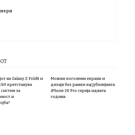
тнери
РОТ
от на Galaxy Z Fold8 и
Можни поголеми екрани и
ch9 претставува
дизајн без рамки кај јубилејната
 систем за
iPhone 20 Pro серија идната
ност и
година
ојба?