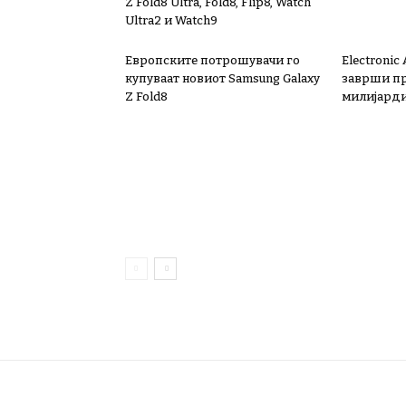
Z Fold8 Ultra, Fold8, Flip8, Watch
Ultra2 и Watch9
Европските потрошувачи го
Electronic
купуваат новиот Samsung Galaxy
заврши пр
Z Fold8
милијард