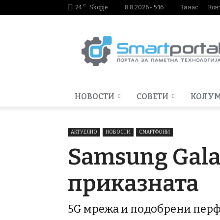
C
24
Skopje
8.8.2026 - 5:16
За нас
Кон
Smartportal.mk
НОВОСТИ
СОВЕТИ
КОЛУ
АКТУЕЛНО
НОВОСТИ
СМАРТФОНИ
Samsung Gala
приказната
5G мрежа и подобрени перф