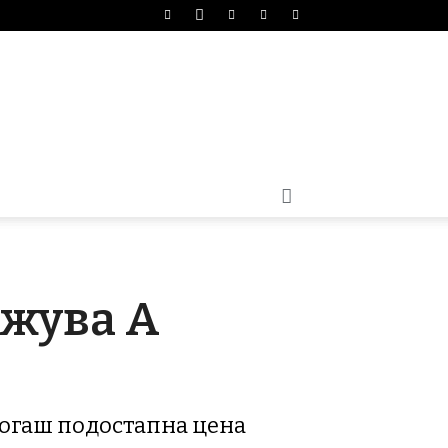
ужува A
когаш подостапна цена