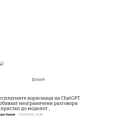
Error9
есплатните корисници на ChatGPT
обиваат неограничени разговори
 пристап до моделот...
ишо Лекиќ
-
07.08.2026 - 13:46