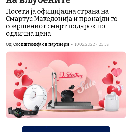
Посети ја официјална страна на
Смартус Македонија и пронајди го
совршениот смарт подарок по
одлична цена
Од
Соопштенија од партнери
-
10.02.2022 - 23:39