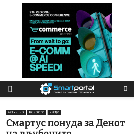
АКТУЕЛНО
НОВОСТИ
УРЕДИ
Смартус понуда за Денот
на вљубените