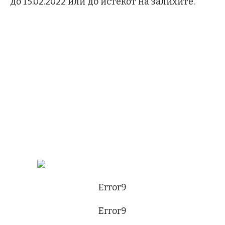
до 15.02.2022 или до истекот на залихите.
Error9
Error9