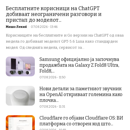
Бесплатните корисници на ChatGPT
добиваат неограничени разговори и
пристап до моделот...
Мишо Лекиќ
-
07.08.2026 - 13:46
Корисниците на бесплатните и Go верзии на ChatGPT од оваа
недела го добиваат моделот GPT-5.6 Luna како стандарден
модел. Од следната недела, сервисот за...
Samsung официјално ја започнува
продажбата на Galaxy Z Fold8 Ultra,
Fold8,...
07.08.2026 - 11:50
Нови детали за паметниот звучник
на OpenAI откриваат големина како
плочка...
07.08.2026 - 11:31
Cloudflare го објави Cloudflare OS: ВИ
платформа со отворен код што...