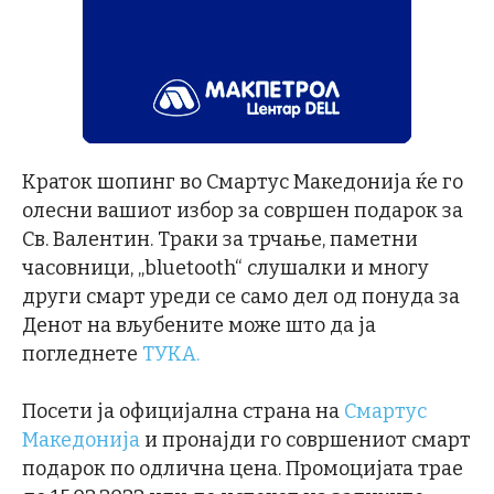
Краток шопинг во Смартус Македонија ќе го
олесни вашиот избор за совршен подарок за
Св. Валентин. Траки за трчање, паметни
часовници, „bluetooth“ слушалки и многу
други смарт уреди се само дел од понуда за
Денот на вљубените може што да ја
погледнете
ТУКА.
Посети ја официјална страна на
Смартус
Македонија
и пронајди го совршениот смарт
подарок по одлична цена. Промоцијата трае