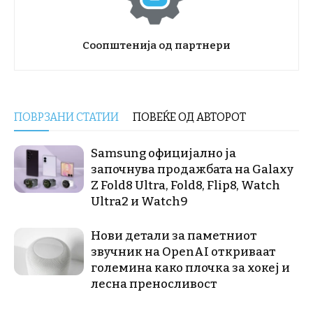
Соопштенија од партнери
ПОВРЗАНИ СТАТИИ
ПОВЕЌЕ ОД АВТОРОТ
Samsung официјално ја
започнува продажбата на Galaxy
Z Fold8 Ultra, Fold8, Flip8, Watch
Ultra2 и Watch9
Нови детали за паметниот
звучник на OpenAI откриваат
големина како плочка за хокеј и
лесна преносливост