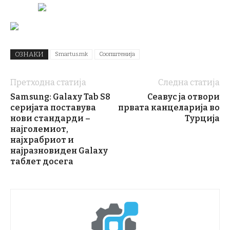
ОЗНАКИ
Smartus.mk
Соопштенија
Претходна статија
Следна статија
Samsung: Galaxy Tab S8
Сеавус ја отвори
серијата поставува
првата канцеларија во
нови стандарди –
Турција
најголемиот,
најхрабриот и
најразновиден Galaxy
таблет досега