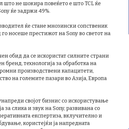
л што не шокира повеќето е што TCL ќе
Sony ќе задржи 49%.
изводител ќе стане мнозински сопственик
го носеше престижот на Sony во светот на
чен обид да се искористат силните страни
н бренд, технологија за обработка на
огромни производствени капацитети,
ство на големите пазари во Азија, Европа
унапреди својот бизнис со искористување
 за слика и звук на Sony, развивана со
перативната експертиза, вклучително и
бдување, користејќи ја напредната