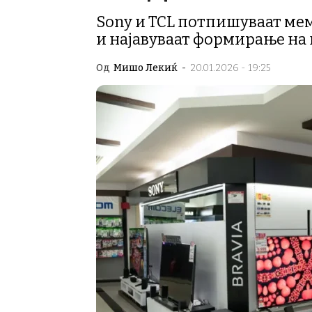
Sony и TCL потпишуваат мем
и најавуваат формирање на
Од
Мишо Лекиќ
-
20.01.2026 - 19:25