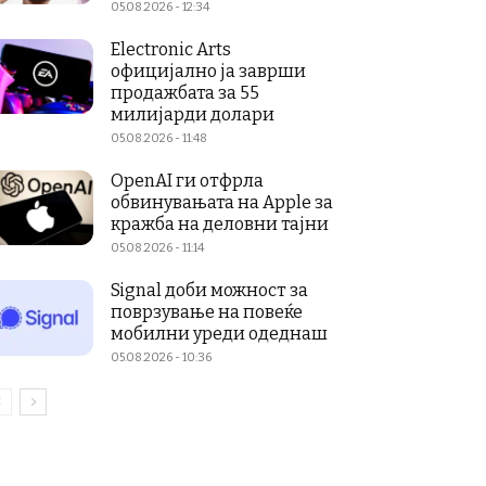
05.08.2026 - 12:34
Electronic Arts
официјално ја заврши
продажбата за 55
милијарди долари
05.08.2026 - 11:48
OpenAI ги отфрла
обвинувањата на Apple за
кражба на деловни тајни
05.08.2026 - 11:14
Signal доби можност за
поврзување на повеќе
мобилни уреди одеднаш
05.08.2026 - 10:36