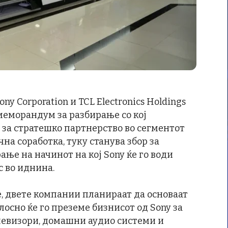
ony Corporation и TCL Electronics Holdings
еморандум за разбирање со кој
 за стратешко партнерство во сегментот
чна соработка, туку станува збор за
ње на начинот на кој Sony ќе го води
с во иднина.
 двете компании планираат да основаат
лосно ќе го преземе бизнисот од Sony за
левизори, домашни аудио системи и