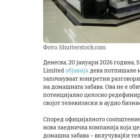
Фото: Shutterstock.com
Денеска, 20 јануари 2026 година, S
Limited
објавија
дека потпишале м
започнуваат конкретни разговори
на домашната забава. Ова не е оби
потенцијално целосно редефинира
својот телевизиски и аудио бизни
Според официјалното соопштение,
нова заедничка компанија која це
домашна забава – вклучувајќи те