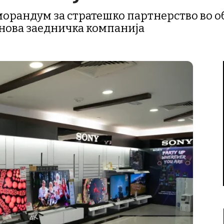
орандум за стратешко партнерство во о
 нова заедничка компанија