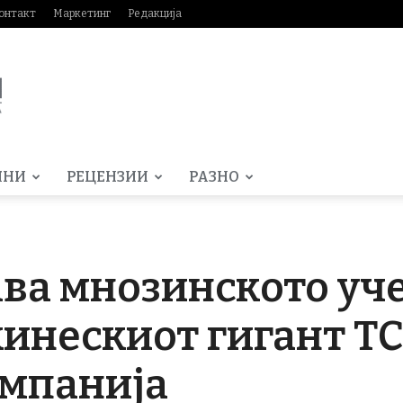
онтакт
Маркетинг
Редакција
МНИ
РЕЦЕНЗИИ
РАЗНО
ава мнозинското уче
кинескиот гигант T
омпанија