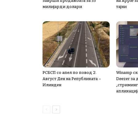
заврши продажбата за 55
на Apple з
милијарди долари
тајни
РСБСП со апел по повод 2.
Winamp ск
Август Ден на Републиката –
Deezer за
Илинден
„стриминг“
апликациј