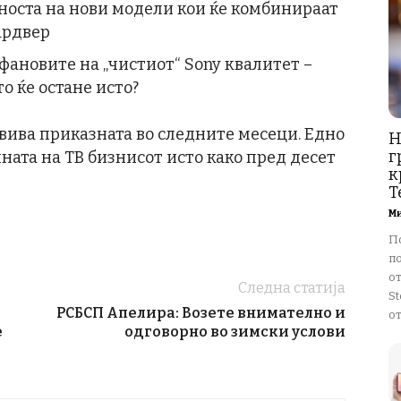
оста на нови модели кои ќе комбинираат
хардвер
фановите на „чистиот“ Sony квалитет –
 ќе остане исто?
звива приказната во следните месеци. Едно
Н
г
нината на ТВ бизнисот исто како пред десет
к
T
М
П
п
о
Следна статија
St
РСБСП Апелира: Возете внимателно и
от
е
одговорно во зимски услови