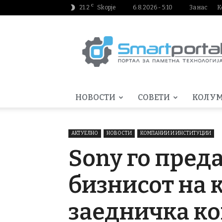
C
21.2
Skopje
6.8.2026 - 5:10
За нас
К
Smartportal.mk
НОВОСТИ
СОВЕТИ
КОЛУ
АКТУЕЛНО
НОВОСТИ
КОМПАНИИ И ИНСТИТУЦИИ
Sony го пред
бизнисот на 
заедничка к