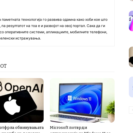
а паметната технологија го развива одамна како хоби кое што
па резултатот на тоа е и развојот на овој портал. Сака да ги
со оперативните системи, апликациите, мобилните телефони,
вселенски истражувања.
РОТ
 отфрла обвинувањата
Microsoft потврди