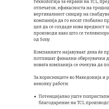
технологија за екрани на TCL, пр
отпечаток, ефикасноста на трошоци
вертикалниот синџир на снабдува
компанија да го носат глобално пр
цел да се создаде нова вредност 
производи како што се телевизор
од Sony.
Компаниите најавуваат дека ќе пр
потпишат финални обврзувачки дог
новата компанија се очекува да по
За корисниците во Македонија и 
неколку работи:
Потенцијално уште попристапни
благодарение на TCL производ