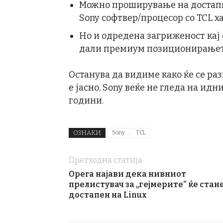
Можно проширување на достапн
Sony софтвер/процесор со TCL 
Но и одредена загриженост кај 
дали премиум позиционирањето
Останува да видиме како ќе се ра
е јасно, Sony веќе не гледа на ид
години.
ОЗНАКИ
Sony
TCL
Претходна статија
Opera најави дека нивниот
прелистувач за „гејмерите“ ќе стан
достапен на Linux