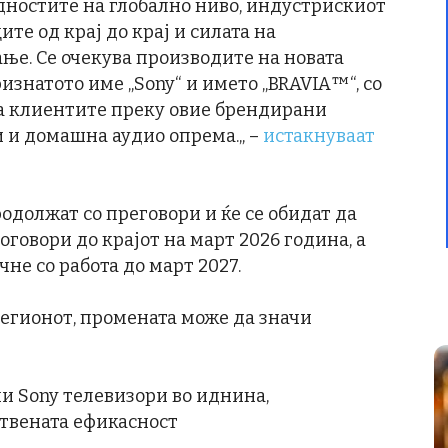
едностите на глобално ниво, индустрискиот
те од крај до крај и силата на
ње. Се очекува производите на новата
изнатото име „Sony“ и името „BRAVIA™“, со
за клиентите преку овие брендирани
и и домашна аудио опрема.„ –
истакнуваат
одолжат со преговори и ќе се обидат да
овори до крајот на март 2026 година, а
чне со работа до март 2027.
регионот, промената може да значи
 Sony телевизори во иднина,
ствената ефикасност