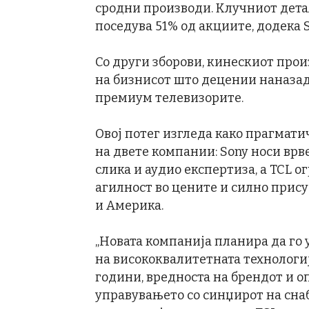
сродни производи. Клучниот дета
поседува 51% од акциите, додека 
Со други зборови, кинескиот про
на бизнисот што децении наназад 
премиум телевизорите.
Овој потег изгледа како прагмати
на двете компании: Sony носи врве
слика и аудио експертиза, а TCL 
агилност во цените и силно прису
и Америка.
„Новата компанија планира да го 
на висококвалитетната технологија
години, вредноста на брендот и о
управувањето со синџирот на сна