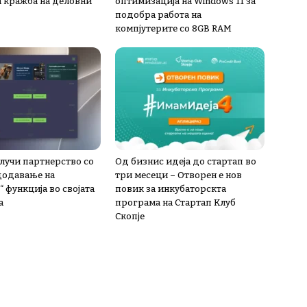
а кражба на деловни
оптимизација на Windows 11 за
подобра работа на
компјутерите со 8GB RAM
лучи партнерство со
Од бизнис идеја до стартап во
 додавање на
три месеци – Отворен е нов
 функција во својата
повик за инкубаторскта
а
програма на Стартап Клуб
Скопје