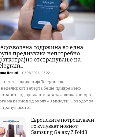
едозволена содржина во една
рупа предизвика непотребно
раткотрајно отстранување на
elegram...
ишо Лекиќ
-
05.08.2026 - 13:22
ознатата апликација Telegram во
онеделникот вечерта беше привремено
тстранета од продавницата за апликации App
ore на период од околу 40 минути. Поводот за
странувањето...
Европските потрошувачи
го купуваат новиот
Samsung Galaxy Z Fold8