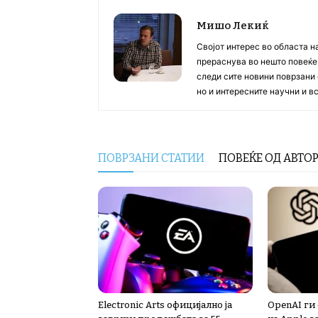
Мишо Лекиќ
Својот интерес во областа н
прераснува во нешто повеќе, 
следи сите новини поврзани 
но и интересните научни и 
ПОВРЗАНИ СТАТИИ
ПОВЕЌЕ ОД АВТО
Electronic Arts официјално ја
OpenAI ги