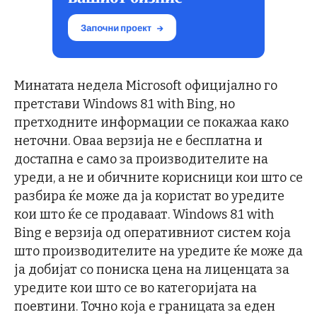
Минатата недела Microsoft официјално го
претстави Windows 8.1 with Bing, но
претходните информации се покажаа како
неточни. Оваа верзија не е бесплатна и
достапна е само за производителите на
уреди, а не и обичните корисници кои што се
разбира ќе може да ја користат во уредите
кои што ќе се продаваат. Windows 8.1 with
Bing е верзија од оперативниот систем која
што производителите на уредите ќе може да
ја добијат со пониска цена на лиценцата за
уредите кои што се во категоријата на
поевтини. Точно која е границата за еден