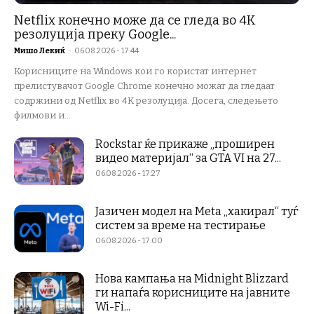
Netflix конечно може да се гледа во 4K
резолуција преку Google...
Мишо Лекиќ
-
06.08.2026 - 17:44
Корисниците на Windows кои го користат интернет
прелистувачот Google Chrome конечно можат да гледаат
содржини од Netflix во 4K резолуција. Досега, следењето
филмови и...
Rockstar ќе прикаже „проширен
видео материјал“ за GTA VI на 27...
06.08.2026 - 17:27
Јазичен модел на Meta „хакирал“ туѓ
систем за време на тестирање
06.08.2026 - 17:00
Нова кампања на Midnight Blizzard
ги напаѓа корисниците на јавните
Wi-Fi...