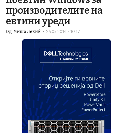
производителите на
евтини уреди
Од
Мишо Лекиќ
-
26.05.2014 - 10:17