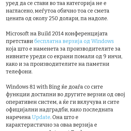
уред да се стави во таа категорија не е
нагласено, меѓутоа обично тоа се смета
цената од околу 250 долари, па надоле.
Microsoft на Build 2014 конференцијата
претстави
бесплатна верзија од Windows
која што е наменета за производителите за
нивните уреди со екрани помали од 9 инчи,
како и за производителите на паметни
телефони.
Windows 8.1 with Bing ќе доаѓа со сите
функции достапни во другите верзии од овој
оперативен систем, а ќе ги вклучува и сите
официјални надградби, како последната
наречена
Update
. Она што е
карактеристично за оваа верзија е