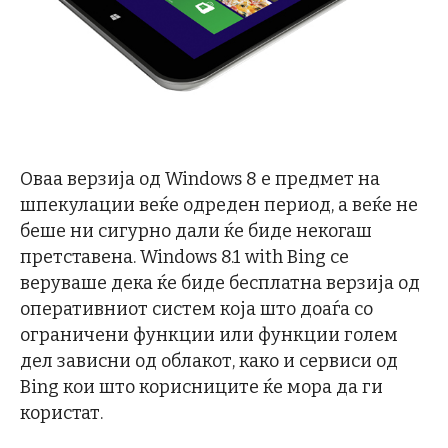
Оваа верзија од Windows 8 е предмет на
шпекулации веќе одреден период, а веќе не
беше ни сигурно дали ќе биде некогаш
претставена. Windows 8.1 with Bing се
веруваше дека ќе биде бесплатна верзија од
оперативниот систем која што доаѓа со
ограничени функции или функции голем
дел зависни од облакот, како и сервиси од
Bing кои што корисниците ќе мора да ги
користат.