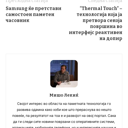
Претходна статија
Следна статија
Samsung ќе претстави
“Thermal Touch” –
самостоен паметен
технологија која ја
часовник
претвора секоја
површина во
интерфејс реактивен
на допир
Мишо Лекиќ
Својот интерес во областа на паметната технологија го
развива одамна како хоби кое што прераснува во нешто
повеќе, па резултатот на тоа е и развојот на овој портал. Сака
да ги следи сите новини поврзани со оперативните системи,
апликациите, мобилните телефони, но и интересните научни и