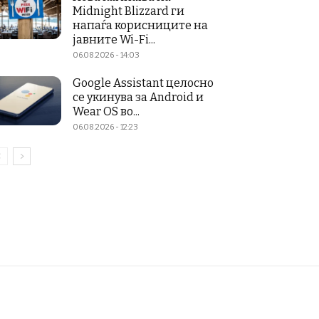
Midnight Blizzard ги
напаѓа корисниците на
јавните Wi-Fi...
06.08.2026 - 14:03
Google Assistant целосно
се укинува за Android и
Wear OS во...
06.08.2026 - 12:23