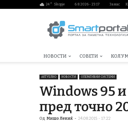
C
24
Skopje
6.8.2026 - 23:17
За нас
К
Smartportal.mk
НОВОСТИ
СОВЕТИ
КОЛУ
АКТУЕЛНО
НОВОСТИ
ОПЕРАТИВНИ СИСТЕМИ
Windows 95 и
пред точно 2
Од
Мишо Лекиќ
-
24.08.2015 - 17:22