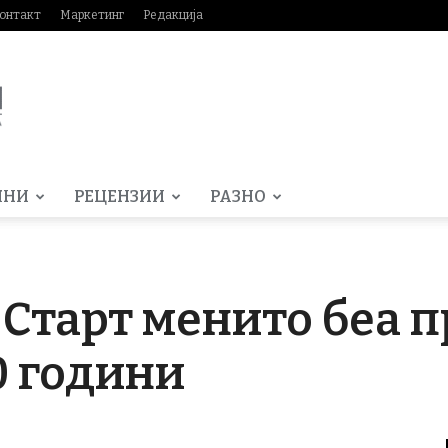
онтакт
Маркетинг
Редакција
МНИ
РЕЦЕНЗИИ
РАЗНО
 Старт менито беа 
0 години