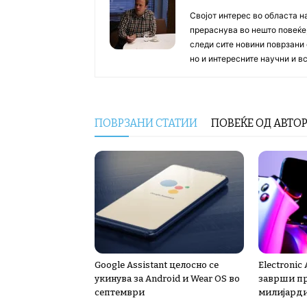
Својот интерес во областа н
прераснува во нешто повеќе, 
следи сите новини поврзани 
но и интересните научни и 
ПОВРЗАНИ СТАТИИ
ПОВЕЌЕ ОД АВТО
Google Assistant целосно се
Electronic
укинува за Android и Wear OS во
заврши пр
септември
милијард