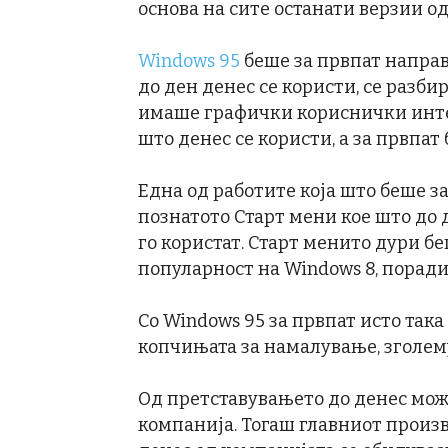
основа на сите останати верзии од
Windows 95
беше за првпат направ
до ден денес се користи, се разби
имаше графички кориснички интерф
што денес се користи, а за првпат
Една од работите која што беше за
познатото Старт мени кое што до
го користат. Старт менито дури б
популарност на Windows 8, поради
Со Windows 95 за првпат исто така 
копчињата за намалување, зголем
Од претставувањето до денес може
компанија. Тогаш главниот произв