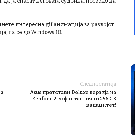
 да ја спасат неговата судбина, посебно на
нете интересна gif анимација за развојот
а, па се до Windows 10.
Следна статија
ва
Asus претстави Deluxe верзија на
Zenfone 2 со фантастични 256 GB
капацитет!