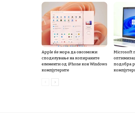
Apple ќе мора да овозможи
Microsoft
споделување на копираните
оптимизаци
елементи од iPhone кон Windows
подобра р
компјутерите
компјутер