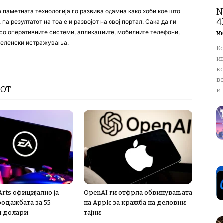
N
а паметната технологија го развива одамна како хоби кое што
4
па резултатот на тоа е и развојот на овој портал. Сака да ги
со оперативните системи, апликациите, мобилните телефони,
М
вселенски истражувања.
К
и
ко
в
РОТ
и..
 Arts официјално ја
OpenAI ги отфрла обвинувањата
одажбата за 55
на Apple за кражба на деловни
и долари
тајни