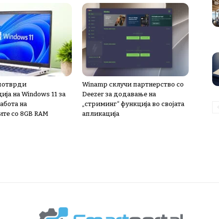
 потврди
Winamp склучи партнерство со
ја на Windows 11 за
Deezer за додавање на
абота на
„стриминг“ функција во својата
ите со 8GB RAM
апликација