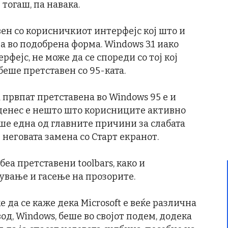
 тогаш, па навака.
ен со корисничкиот интерфејс кој што и
ра во подобрена форма. Windows 3.1 иако
ејс, не може да се спореди со тој кој
 беше претставен со 95-ката.
 првпат претставена во Windows 95 е и
 денес е нешто што корисниците активно
еше една од главните причини за слабата
 неговата замена со Старт екранот.
беа претставени toolbars, како и
ување и гасење на прозорите.
 да се каже дека Microsoft е веќе различна
од, Windows, беше во својот подем, додека