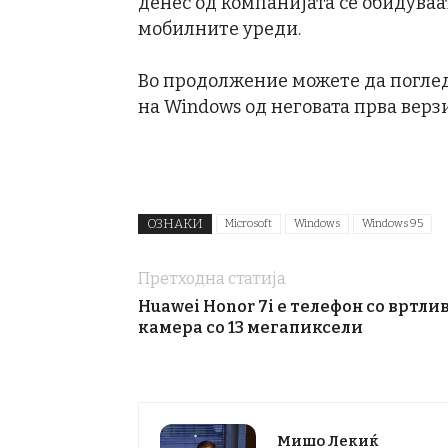
денес од компанијата се обидуваат
мобилните уреди.
Во продолжение можете да поглед
на Windows од неговата прва верзиј
ОЗНАКИ
Microsoft
Windows
Windows 95
Претходна статија
Huawei Honor 7i е телефон со вртли
камера со 13 мегапиксели
Мишо Лекиќ