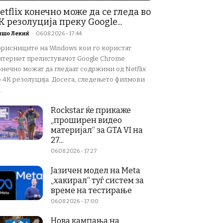
etflix конечно може да се гледа во
K резолуција преку Google...
ишо Лекиќ
-
06.08.2026 - 17:44
орисниците на Windows кои го користат
нтернет прелистувачот Google Chrome
нечно можат да гледаат содржини од Netflix
о 4K резолуција. Досега, следењето филмови
.
Rockstar ќе прикаже
„проширен видео
материјал“ за GTA VI на
27...
06.08.2026 - 17:27
Јазичен модел на Meta
„хакирал“ туѓ систем за
време на тестирање
06.08.2026 - 17:00
Нова кампања на