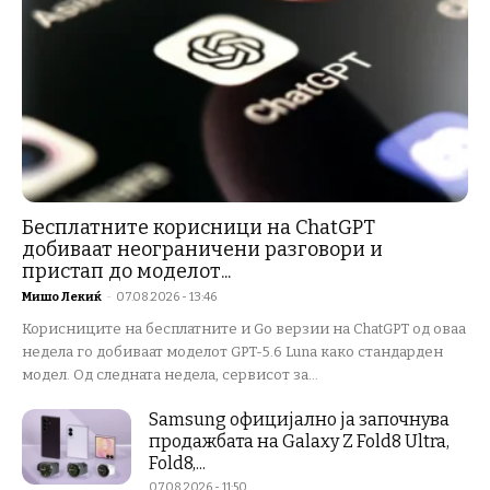
Бесплатните корисници на ChatGPT
добиваат неограничени разговори и
пристап до моделот...
Мишо Лекиќ
-
07.08.2026 - 13:46
Корисниците на бесплатните и Go верзии на ChatGPT од оваа
недела го добиваат моделот GPT-5.6 Luna како стандарден
модел. Од следната недела, сервисот за...
Samsung официјално ја започнува
продажбата на Galaxy Z Fold8 Ultra,
Fold8,...
07.08.2026 - 11:50