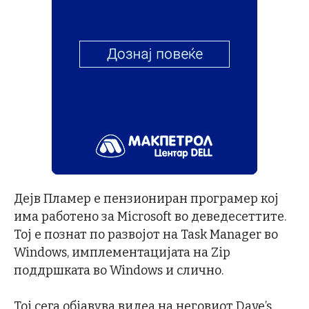
Дејв Пламер е пензиониран програмер кој
има работено за Microsoft во деведесеттите.
Тој е познат по развојот на Task Manager во
Windows, имплементацијата на Zip
поддршката во Windows и слично.
Тој сега објавува видеа на неговиот Dave’s