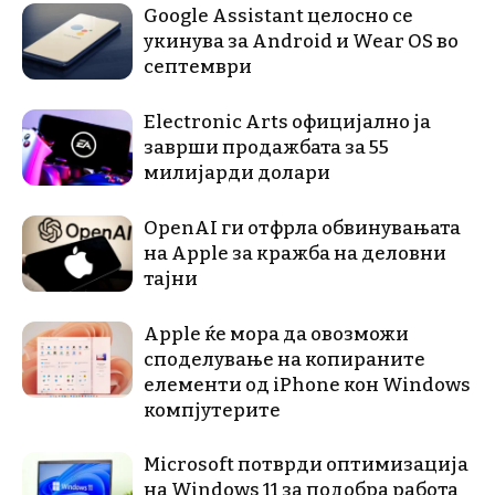
Google Assistant целосно се
укинува за Android и Wear OS во
септември
Electronic Arts официјално ја
заврши продажбата за 55
милијарди долари
OpenAI ги отфрла обвинувањата
на Apple за кражба на деловни
тајни
Apple ќе мора да овозможи
споделување на копираните
елементи од iPhone кон Windows
компјутерите
Microsoft потврди оптимизација
на Windows 11 за подобра работа