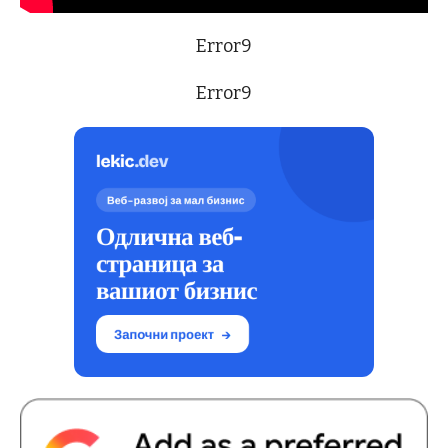
Error9
Error9