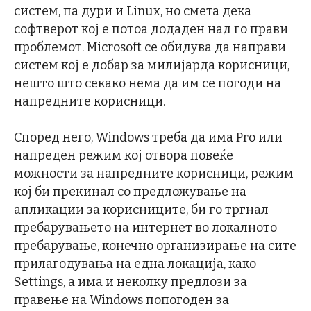
систем, па дури и Linux, но смета дека
софтверот кој е потоа додаден над го прави
проблемот. Microsoft се обидува да направи
систем кој е добар за милијарда корисници,
нешто што секако нема да им се погоди на
напредните корисници.
Според него, Windows треба да има Pro или
напреден режим кој отвора повеќе
можности за напредните корисници, режим
кој би прекинал со предложување на
апликации за корисниците, би го тргнал
пребарувањето на интернет во локалното
пребарување, конечно организирање на сите
прилагодувања на една локација, како
Settings, а има и неколку предлози за
правење на Windows попогоден за