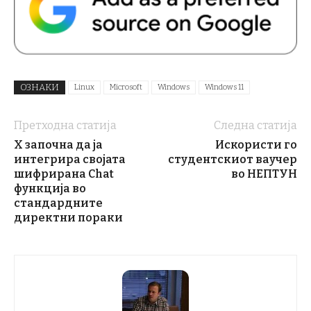
ОЗНАКИ
Linux
Microsoft
Windows
Windows 11
Претходна статија
Следна статија
X започна да ја
Искористи го
интегрира својата
студентскиот ваучер
шифрирана Chat
во НЕПТУН
функција во
стандардните
директни пораки