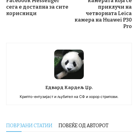
Facebook Messenger
камерата која се
сега е достапна за сите
приклучи на
корисници
четворната Leica
камера на Huawei P30
Pro
Едвард Кардељ Џр.
Крипто-ентузијаст и љубител на СФ и хорор стрипови.
ПОВРЗАНИ СТАТИИ
ПОВЕЌЕ ОД АВТОРОТ