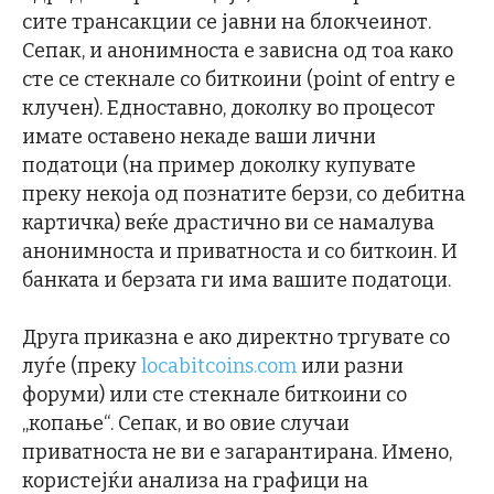
сите трансакции се јавни на блокчеинот.
Сепак, и анонимноста е зависна од тоа како
сте се стекнале со биткоини (point of entry е
клучен). Едноставно, доколку во процесот
имате оставено некаде ваши лични
податоци (на пример доколку купувате
преку некоја од познатите берзи, со дебитна
картичка) веќе драстично ви се намалува
анонимноста и приватноста и со биткоин. И
банката и берзата ги има вашите податоци.
Друга приказна е ако директно тргувате со
луѓе (преку
locabitcoins.com
или разни
форуми) или сте стекнале биткоини со
„копање“. Сепак, и во овие случаи
приватноста не ви е загарантирана. Имено,
користејќи анализа на графици на