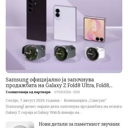
Samsung официјално ја започнува
продажбата на Galaxy Z Fold8 Ultra, Fold8,...
Соопштенија од партнери
-
07.08.2026 - 11:50
Скопје, 7 август 2026 година - Компанијата „Самсунг“
(Samsung) денес најави дека започнува продажбата на новата
Galaxy Z серија и Galaxy Watch линија на...
Нови детали за паметниот звучник