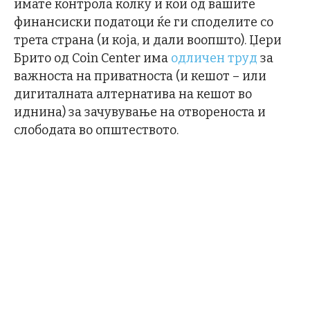
имате контрола колку и кои од вашите
финансиски податоци ќе ги споделите со
трета страна (и која, и дали воопшто). Џери
Брито од Coin Center има
одличен труд
за
важноста на приватноста (и кешот – или
дигиталната алтернатива на кешот во
иднина) за зачувување на отвореноста и
слободата во општеството.