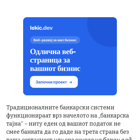
Традиционалните банкарски системи
функционираат врз начелото на „банкарска
тајна“ – ниту еден од вашиот податок не
смее банката да го даде на трета страна без
ваша согласност
или врз основа на барање од