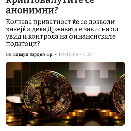
анонимни?
Колкава приватност ќе се дозволи
знаејќи дека Државата е зависна од
увид и контрола на финансиските
податоци?
Од
Едвард Кардељ Џр.
-
18.04.2019 - 11:08