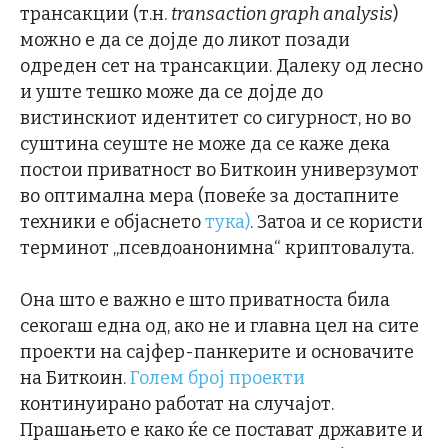
трансакции (т.н.
transaction graph analysis
)
можно е да се дојде до ликот позади
одреден сет на трансакции. Далеку од лесно
и уште тешко може да се дојде до
вистинскиот идентитет со сигурност, но во
суштина сеуште не може да се каже дека
постои приватност во Биткоин универзумот
во оптимална мера (повеќе за достапните
техники е објаснето
тука)
. Затоа и се користи
терминот „псевдоанонимна“ криптовалута.
Она што е важно e што приватноста била
секогаш една од, ако не и главна цел на сите
проекти на сајфер-панкерите и основачите
на Биткоин.
Голем број проекти
континуирано работат на случајот.
Прашањето е како ќе се постават државите и