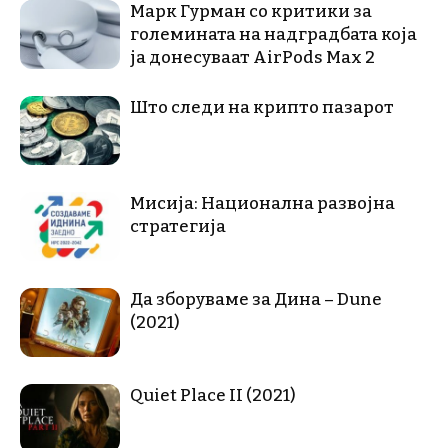
Марк Гурман со критики за
големината на надградбата која
ја донесуваат AirPods Max 2
Што следи на крипто пазарот
Мисија: Национална развојна
стратегија
Да зборуваме за Дина – Dune
(2021)
Quiet Place II (2021)