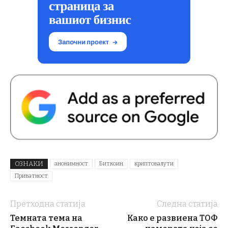
ОЗНАКИ
анонимност
Биткоин
криптовалути
Приватност
Претходна статија
Следна статија
Темната тема на
Како е развиена ТОФ