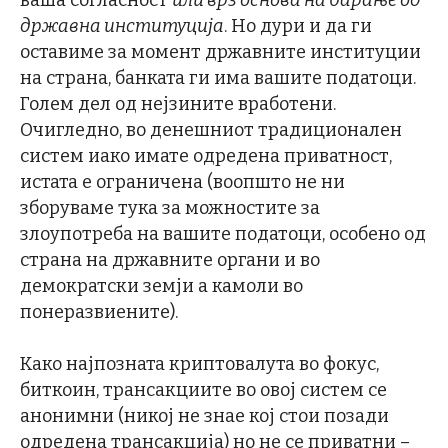
државна институција
. Но дури и да ги
оставиме за момент државните институции
на страна, банката ги има вашите податоци.
Голем дел од нејзините вработени.
Очигледно, во денешниот традиционален
систем иако имате одредена приватност,
истата е ограничена (воопшто не ни
зборуваме тука за можностите за
злоупотреба на вашите податоци, особено од
страна на државните органи и во
демократски земји а камоли во
понеразвиените).
Како најпозната криптовалута во фокус,
биткоин, трансакциите во овој систем се
анонимни (никој не знае кој стои позади
одредена трансакција) но не се приватни –