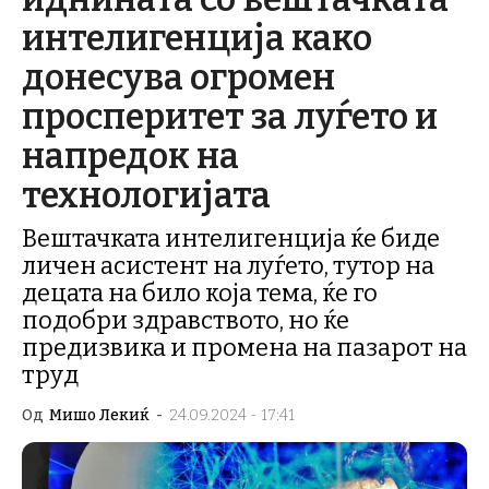
интелигенција како
донесува огромен
просперитет за луѓето и
напредок на
технологијата
Вештачката интелигенција ќе биде
личен асистент на луѓето, тутор на
децата на било која тема, ќе го
подобри здравството, но ќе
предизвика и промена на пазарот на
труд
Од
Мишо Лекиќ
-
24.09.2024 - 17:41