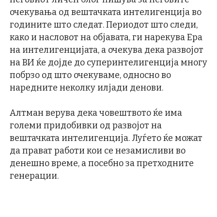
очекувања од вештачката интелигенција во
годините што следат. Периодот што следи,
како и насловот на објавата, ги нарекува Ера
на интелигенцијата, а очекува дека развојот
на ВИ ќе дојде до суперинтелигенција многу
побрзо од што очекуваме, односно во
наредните неколку илјади денови.
Алтман верува дека човештвото ќе има
големи придобивки од развојот на
вештачката интелигенција. Луѓето ќе можат
да прават работи кои се незамисливи во
денешно време, а посебно за претходните
генерации.