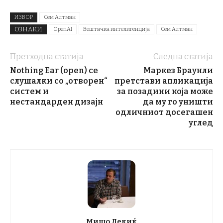
ИЗВОР
Сем Алтман
ОЗНАКИ
OpenAI
Вештачка интелигенција
Сем Алтман
Претходна статија
Следна статија
Nothing Ear (open) се
Маркез Браунли
слушалки со „отворен“
претстави апликација
систем и
за позадини која може
нестандарден дизајн
да му го уништи
одличниот досегашен
углед
Мишо Лекиќ