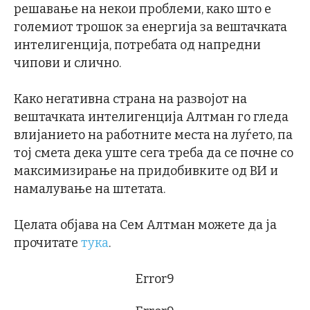
решавање на некои проблеми, како што е
големиот трошок за енергија за вештачката
интелигенција, потребата од напредни
чипови и слично.
Како негативна страна на развојот на
вештачката интелигенција Алтман го гледа
влијанието на работните места на луѓето, па
тој смета дека уште сега треба да се почне со
максимизирање на придобивките од ВИ и
намалување на штетата.
Целата објава на Сем Алтман можете да ја
прочитате
тука
.
Error9