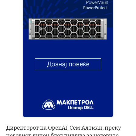
Директорот на OpenAI, Сем Алтман, преку
неговиот личен блог пишува за неговите