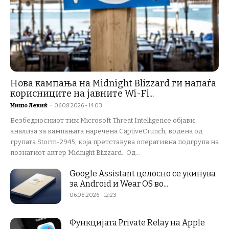
Нова кампања на Midnight Blizzard ги напаѓа
корисниците на јавните Wi-Fi...
Мишо Лекиќ
-
06.08.2026 - 14:03
Безбедносниот тим Microsoft Threat Intelligence објави
анализа за кампањата наречена CaptiveCrunch, водена од
групата Storm-2945, која претставува оперативна подгрупа на
познатиот актер Midnight Blizzard. Од...
Google Assistant целосно се укинува
за Android и Wear OS во...
06.08.2026 - 12:23
Функцијата Private Relay на Apple