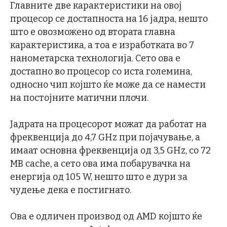
Главните две карактеристики на овој
процесор се достапноста на 16 јадра, нешто
што е овозможено од втората главна
карактеристика, а тоа е изработката во 7
нанометарска технологија. Сето ова е
достапно во процесор со иста големина,
односно чип којшто ќе може да се намести
на постојните матични плочи.
Јадрата на процесорот можат да работат на
фреквенција до 4,7 GHz при појачување, а
имаат основна фреквенција од 3,5 GHz, со 72
MB cache, а сето ова има побарувачка на
енергија од 105 W, нешто што е дури за
чудење дека е постигнато.
Ова е одличен производ од AMD којшто ќе