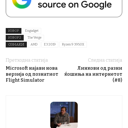
ИЗВОР
Engadget
ИЗВОР 2
The Verge
ОЗНАКИ
AMD
E3 2019
Ryzen 9 3950X
Претходна статија
Следна статија
Microsoft најави нова
Линкови од разни
верзија од познатиот
ќошиња на интернетот
Flight Simulator
(#8)