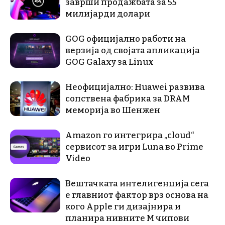
заврши продажбата за 55
милијарди долари
GOG официјално работи на
верзија од својата апликација
GOG Galaxy за Linux
Неофицијално: Huawei развива
сопствена фабрика за DRAM
меморија во Шенжен
Amazon го интегрира „cloud“
сервисот за игри Luna во Prime
Video
Вештачката интелигенција сега
е главниот фактор врз основа на
кого Apple ги дизајнира и
планира нивните М чипови