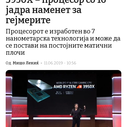
јадра наменет за
гејмерите
Процесорот е изработен во 7
нанометарска технологија и може да
се постави на постојните матични
плочи
Од
Мишо Лекиќ
-
11.06.2019 - 10:56