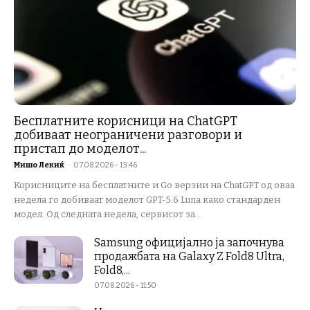
Бесплатните корисници на ChatGPT
добиваат неограничени разговори и
пристап до моделот...
Мишо Лекиќ
-
07.08.2026 - 13:46
Корисниците на бесплатните и Go верзии на ChatGPT од оваа
недела го добиваат моделот GPT-5.6 Luna како стандарден
модел. Од следната недела, сервисот за...
Samsung официјално ја започнува
продажбата на Galaxy Z Fold8 Ultra,
Fold8,...
07.08.2026 - 11:50