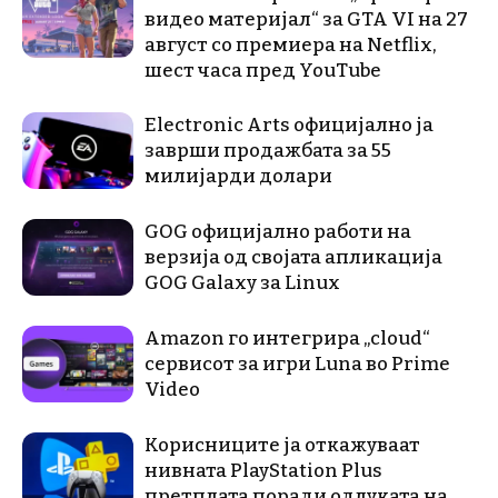
видео материјал“ за GTA VI на 27
август со премиера на Netflix,
шест часа пред YouTube
Electronic Arts официјално ја
заврши продажбата за 55
милијарди долари
GOG официјално работи на
верзија од својата апликација
GOG Galaxy за Linux
Amazon го интегрира „cloud“
сервисот за игри Luna во Prime
Video
Корисниците ја откажуваат
нивната PlayStation Plus
претплата поради одлуката на