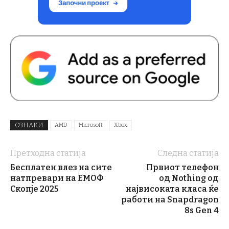
ОЗНАКИ
AMD
Microsoft
Xbox
Претходна статија
Следна статија
Бесплатен влез на сите
Првиот телефон
натпревари на ЕМОФ
од Nothing од
Скопје 2025
највисоката класа ќе
работи на Snapdragon
8s Gen 4