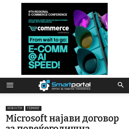
НОВОСТИ
ГЕЈМИНГ
Microsoft најави договор
за повеќегодишна