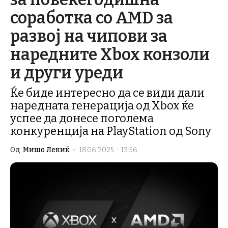
соработка со AMD за
развој на чипови за
наредните Xbox конзоли
и други уреди
Ќе биде интересно да се види дали
наредната генерација од Xbox ќе
успее да донесе поголема
конкуренција на PlayStation од Sony
Од
Мишо Лекиќ
-
18.06.2025 - 13:56