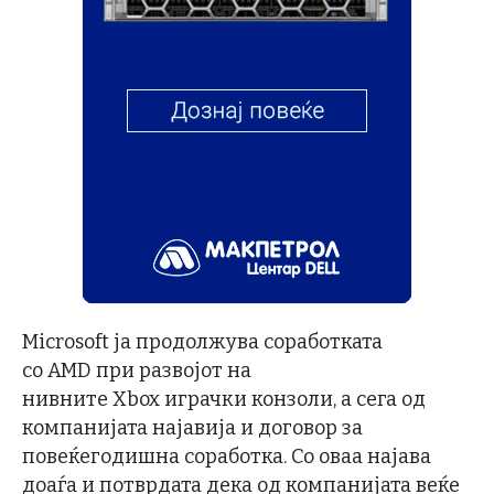
Microsoft ја продолжува соработката
со AMD при развојот на
нивните Xbox играчки конзоли, а сега од
компанијата најавија и договор за
повеќегодишна соработка. Со оваа најава
доаѓа и потврдата дека од компанијата веќе