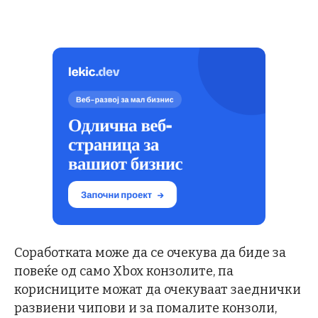
Соработката може да се очекува да биде за
повеќе од само Xbox конзолите, па
корисниците можат да очекуваат заеднички
развиени чипови и за помалите конзоли,