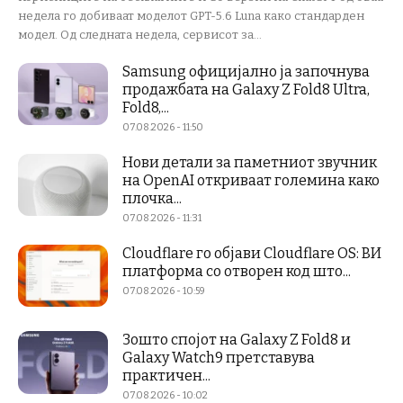
недела го добиваат моделот GPT-5.6 Luna како стандарден
модел. Од следната недела, сервисот за...
Samsung официјално ја започнува
продажбата на Galaxy Z Fold8 Ultra,
Fold8,...
07.08.2026 - 11:50
Нови детали за паметниот звучник
на OpenAI откриваат големина како
плочка...
07.08.2026 - 11:31
Cloudflare го објави Cloudflare OS: ВИ
платформа со отворен код што...
07.08.2026 - 10:59
Зошто спојот на Galaxy Z Fold8 и
Galaxy Watch9 претставува
практичен...
07.08.2026 - 10:02