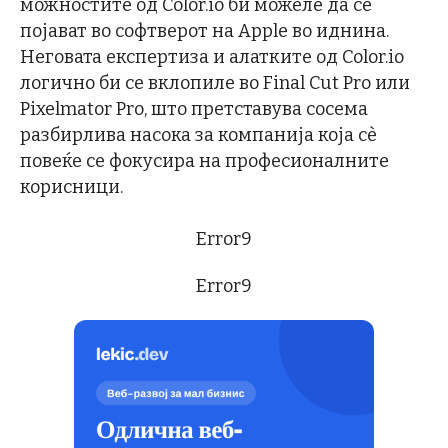
можностите од Color.io би можеле да се
појават во софтверот на Apple во иднина.
Неговата експертиза и алатките од Color.io
логично би се вклопиле во Final Cut Pro или
Pixelmator Pro, што претставува сосема
разбирлива насока за компанија која сè
повеќе се фокусира на професионалните
корисници.
Error9
Error9