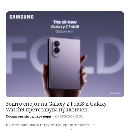
Зошто спојот на Galaxy Z Fold8 и Galaxy
Watch9 претставува практичен...
Соопштенија од партнери
-
07.08.2026 - 10:02
Во технолошката индустрија, уредите често се