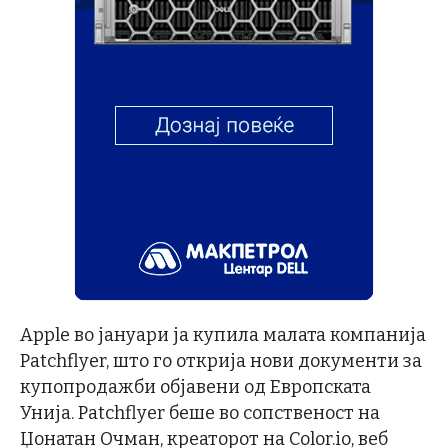
Apple во јануари ја купила малата компанија
Patchflyer, што го открија нови документи за
купопродажби објавени од Европската
Унија. Patchflyer беше во сопственост на
Џонатан Очман, креаторот на Color.io, веб