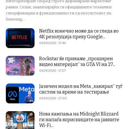
категоризираат според строго дефинирани маркетинг
рамки. Сепак, анализирајќи ги официјалните технички
спецификации и функционалности од екосистемот на
Samsung,...
Netflix конечно може да се гледа во
4K резолуција преку Google...
06.08.2026 - 17:44
Rockstar ќе прикаже „проширен
видео материјал“ за GTA VI на 27...
06.08.2026 - 17:27
Јазичен модел на Meta „хакирал“ туѓ
систем за време на тестирање
06.08.2026 - 17:00
Нова кампања на Midnight Blizzard
ги напаѓа корисниците на јавните
Wi-Fi...