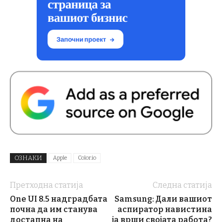
ОЗНАКИ
Apple
Color.io
Претходна статија
Следна статија
One UI 8.5 надградбата
Samsung: Дали вашиот
почна да им станува
аспиратор навистина
достапна на
ја врши својата работа?