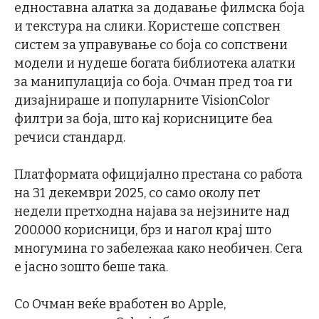
едноставна алатка за додавање филмска боја
и текстура на слики. Користеше сопствен
систем за управување со боја со сопствени
модели и нудеше богата библиотека алатки
за манипулација со боја. Очман пред тоа ги
дизајнираше и популарните VisionColor
филтри за боја, што кај корисниците беа
речиси стандард.
Платформата официјално престана со работа
на 31 декември 2025, со само околу пет
недели претходна најава за нејзините над
200.000 корисници, брз и нагол крај што
многумина го забележаа како необичен. Сега
е јасно зошто беше така.
Со Очман веќе вработен во Apple,