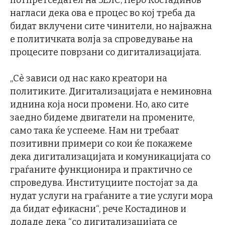
потпретседател на ЗЕЛС, Перо Костадинов
нагласи дека ова е процес во кој треба да
бидат вклучени сите чинители, но најважна
е политичката волја за спроведување на
процесите поврзани со дигитализацијата.
„Сè зависи од нас како креатори на
политиките. Дигитализацијата е неминовна
иднина која носи промени. Но, ако сите
заедно бидеме двигатели на промените,
само така ќе успееме. Нам ни требаат
позитивни примери со кои ќе покажеме
дека дигитализацијата и комуникацијата со
граѓаните функционира и практично се
спроведува. Институциите постојат за да
нудат услуги на граѓаните а тие услуги мора
да бидат ефикасни“, рече Костадинов и
додаде дека “со дигитализацијата се