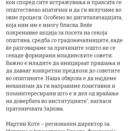
кои според сите истражувања и праксата се
општествено апатични и да ги вклучиме во
овие процеси. Особено во дигитализацијата,
која ним им е многу блиска. Веќе
покренавме акција за посета на секоја
општина, средба со градоначалниците, каде
ќе разговараме за причините зошто не се
секаде формирани младинските совети.
Важно е младите да иницираат прашања и
да даваат конкретни предлози до советите
во општините. Наша обврска е да најдеме
механизам да ги направиме поактивни и
позаинтересирани што е и дел од враќање
на довербата во институциите“, нагласи
пратеничката Зајкова.
Мартин Коте – регионален директор за