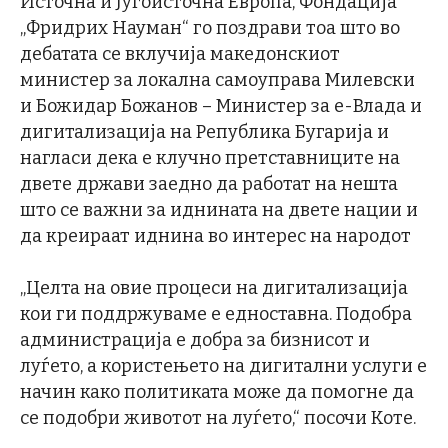
Источна и Југоисточна Европа, Фондација
„Фридрих Науман“ го поздрави тоа што во
дебатата се вклучија македонскиот
министер за локална самоуправа Милевски
и Божидар Божанов – Министер за е-Влада и
дигитализација на Република Бугарија и
нагласи дека е клучно претставниците на
двете држави заедно да работат на нешта
што се важни за иднината на двете нации и
да креираат иднина во интерес на народот
„Целта на овие процеси на дигитализација
кои ги поддржуваме е едноставна. Подобра
администрација е добра за бизнисот и
луѓето, а користењето на дигитални услуги е
начин како политиката може да помогне да
се подобри животот на луѓето,“ посочи Коте.