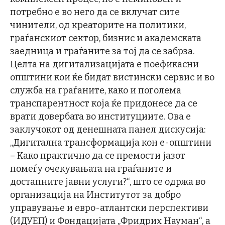
потребно е во него да се вклучат сите
чинители, од креаторите на политики,
граѓанскиот сектор, бизнис и академската
заедница и граѓаните за тој да се забрза.
Целта на дигитализацијата е поефикасни
општини кои ќе бидат вистински сервис и во
служба на граѓаните, како и поголема
транспарентност која ќе придонесе да се
врати довербата во институциите. Ова е
заклучокот од денешната панел дискусија:
„Дигитална трансформација кон е-општини
– Како практично да се премости јазот
помеѓу очекувањата на граѓаните и
достапните јавни услуги?“, што се одржа во
организација на Институтот за добро
управување и евро-атлантски перспективи
(ИДУЕП) и Фондацијата „Фридрих Науман“, а