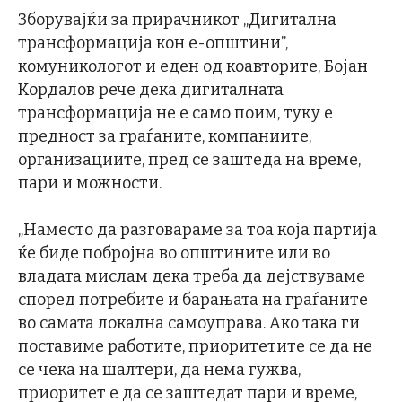
Зборувајќи за прирачникот „Дигитална
трансформација кон е-општини”,
комуникологот и еден од коавторите, Бојан
Кордалов рече дека дигиталната
трансформација не е само поим, туку е
предност за граѓаните, компаниите,
организациите, пред се заштеда на време,
пари и можности.
„Наместо да разговараме за тоа која партија
ќе биде побројна во општините или во
владата мислам дека треба да дејствуваме
според потребите и барањата на граѓаните
во самата локална самоуправа. Ако така ги
поставиме работите, приоритетите се да не
се чека на шалтери, да нема гужва,
приоритет е да се заштедат пари и време,