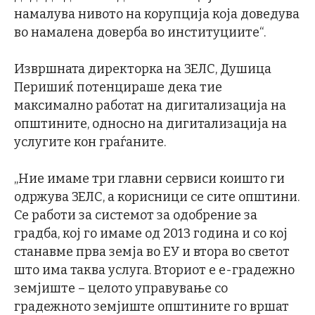
намалува нивото на корупција која доведува
во намалена доверба во институциите“.
Извршната директорка на ЗЕЛС, Душица
Перишиќ потенцираше дека тие
максимално работат на дигитализација на
општините, односно на дигитализација на
услугите кон граѓаните.
„Ние имаме три главни сервиси коишто ги
одржува ЗЕЛС, а корисници се сите општини.
Се работи за системот за одобрение за
градба, кој го имаме од 2013 година и со кој
станавме прва земја во ЕУ и втора во светот
што има таква услуга. Вториот е е-градежно
земјиште – целото управување со
градежното земјиште општините го вршат