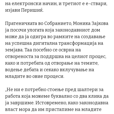
на електронски начин, и третиот е е-ствари,
изјави Перишиќ.
Пратеничката во Собранието, Моника Зајкова
ја посочи улогата која законодавниот дом
може да ја одигра во рамките на создавање
на успешна дигитална трансформација на
земјава. Таа посебно се осврна на
отвореноста за поддршка на целиот процес,
како и потребата од отворање на темите,
водење дебата и секако вклучување на
младите во овие процеси.
„Не ни е потребно стоење пред шалтери за
работа која можеме буквално со два клика да
ја завршиме. Истовремено, како законодавна
власт мора да им пристапиме на младите