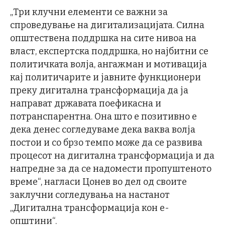
„Три клучни елементи се важни за
спроведување на дигитализацијата. Силна
општествена поддршка на сите нивоа на
власт, експертска поддршка, но најбитни се
политичката волја, ангажман и мотивација
кај политичарите и јавните функционери
преку дигитална трансформација да ја
направат државата поефикасна и
потранспарентна. Она што е позитивно е
дека денес согледуваме дека ваква волја
постои и со брзо темпо може да се развива
процесот на дигитална трансформација и да
напредне за да се надомести пропуштеното
време“, нагласи Цонев во дел од своите
заклучни согледувања на настанот
„Дигитална трансформација кон е-
општини“.