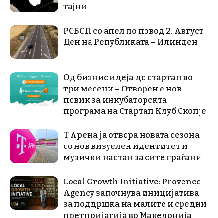
тајни
РСБСП со апел по повод 2. Август
Ден на Републиката – Илинден
Од бизнис идеја до стартап во
три месеци – Отворен е нов
повик за инкубаторскта
програма на Стартап Клуб Скопје
Т Арена ја отвора новата сезона
со нов визуелен идентитет и
музички настан за сите граѓани
Local Growth Initiative: Provence
Agency започнува иницијатива
за поддршка на малите и средни
претпријатија во Македонија