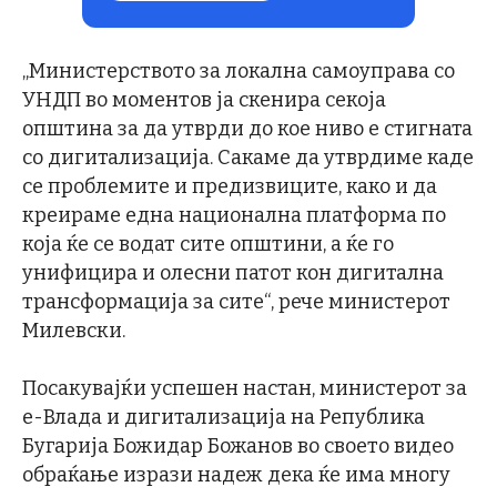
„Министерството за локална самоуправа со
УНДП во моментов ја скенира секоја
општина за да утврди до кое ниво е стигната
со дигитализација. Сакаме да утврдиме каде
се проблемите и предизвиците, како и да
креираме една национална платформа по
која ќе се водат сите општини, а ќе го
унифицира и олесни патот кон дигитална
трансформација за сите“, рече министерот
Милевски.
Посакувајќи успешен настан, министерот за
е-Влада и дигитализација на Република
Бугарија Божидар Божанов во своето видео
обраќање изрази надеж дека ќе има многу