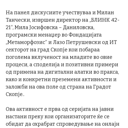
На панел дискусиите учествуваа и Милан
Танчески, извршен директор на „БЛИНК 42-
21“, Мила Јосифовска – Даниловска,
програмски менаџер во Фондацијата
„Метаморфозис“ и Лазо Петрушевски од ИТ
секторот на град Скопје кои побараа
поголема вклученост на младите во овие
процеси, а споделија и позитивни примери
од примена на дигитални алатки во пракса,
како и конкретни преземени активности и
заложби на ова поле од страна на Градот
Скопје..
Ова активност е прва од серијата на јавни
настани преку кои организаторите ќе се
обидат да охрабрат спроведување на онлајн