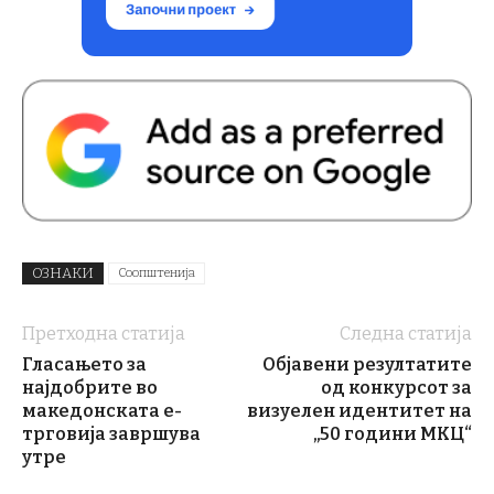
ОЗНАКИ
Соопштенија
Претходна статија
Следна статија
Гласањето за
Објавени резултатите
најдобрите во
од конкурсот за
македонската е-
визуелен идентитет на
трговија завршува
„50 години МКЦ“
утре