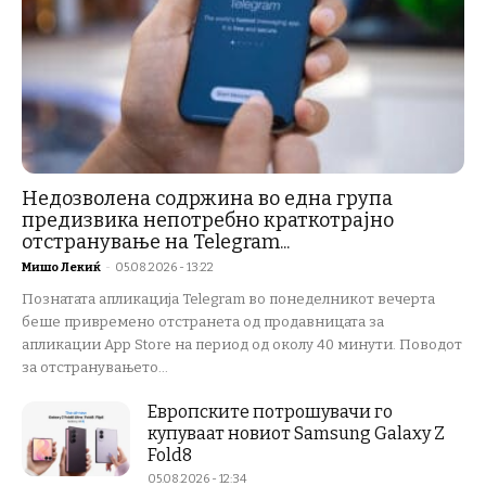
Недозволена содржина во една група
предизвика непотребно краткотрајно
отстранување на Telegram...
Мишо Лекиќ
-
05.08.2026 - 13:22
Познатата апликација Telegram во понеделникот вечерта
беше привремено отстранета од продавницата за
апликации App Store на период од околу 40 минути. Поводот
за отстранувањето...
Европските потрошувачи го
купуваат новиот Samsung Galaxy Z
Fold8
05.08.2026 - 12:34