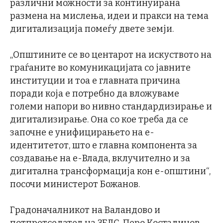
различни можности за континуирана
размена на мислења, идеи и пракси на тема
дигитализација помеѓу двете земји.
„Општините се во центарот на искуството на
граѓаните во комуникацијата со јавните
институции и тоа е главната причина
поради која е потребно да вложуваме
големи напори во нивно стандардизирање и
дигитализирање. Она со кое треба да се
започне е унифицирањето на е-
идентитетот, што е главна компонента за
создавање на е-Влада, вклучително и за
дигитална трансформација кон е-општини“,
посочи министерот Божанов.
Градоначалникот на Валандово и