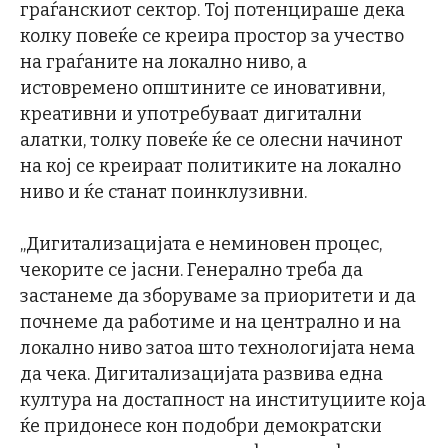
граѓанскиот сектор. Тој потенцираше дека
колку повеќе се креира простор за учество
на граѓаните на локално ниво, а
истовремено општините се иновативни,
креативни и употребуваат дигитални
алатки, толку повеќе ќе се олесни начинот
на кој се креираат политиките на локално
ниво и ќе станат поинклузивни.
„Дигитализацијата е неминовен процес,
чекорите се јасни. Генерално треба да
застанеме да зборуваме за приоритети и да
почнеме да работиме и на централно и на
локално ниво затоа што технологијата нема
да чека. Дигитализацијата развива една
култура на достапност на институциите која
ќе придонесе кон подобри демократски