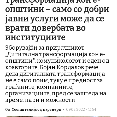
општини – само со добри
јавни услуги може да се
врати довербата во
институциите
Зборувајќи за прирачникот
„Дигитална трансформација кон е-
општини", комуникологот и еден од
коавторите, Бојан Кордалов рече
дека дигиталната трансформација
не е само поим, туку е предност за
граѓаните, компаниите,
организациите, пред се заштеда на
време, пари и можности
Од
Соопштенија од партнери
-
09.02.2022 - 11:54