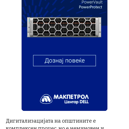
Дигитализацијата на општините е
комплексен процес, но е неминовен и