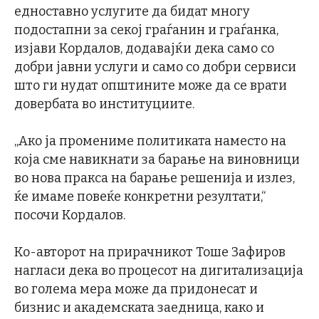
едноставно услугите да бидат многу
подостапни за секој граѓанин и граѓанка,
изјави Кордалов, додавајќи дека само со
добри јавни услуги и само со добри сервиси
што ги нудат општините може да се врати
довербата во институциите.
„Ако ја промениме политиката наместо на
која сме навикнати за барање на виновници
во нова пракса на барање решенија и излез,
ќе имаме повеќе конкретни резултати,“
посочи Кордалов.
Ко-авторот на прирачникот Тоше Зафиров
нагласи дека во процесот на дигитализација
во голема мера може да придонесат и
бизнис и академската заедница, како и