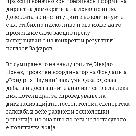
пракси и конечно кон поефикасни форми на
директна демократија на локално ниво.
Довербата во институциите во континуитет
е на стабилно ниско ниво и ова може да го
промениме само заедно преку
испорачување на конкретни резултати.“
нагласи Зафиров.
Во сумирањето на заклучоците, Ивајло
Цонев, проектен координатор на Фондација
„Фридрих Науман“ заклучи дека од оваа
дебата и досегашните анализи се гледа дека
има потенцијал за спроведување на
дигитализацијата, постои голема експертска
заложба и веќе развиени технолошки
решенија, но она што до сега недостасувало
е политичка волја.