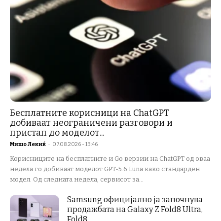
Бесплатните корисници на ChatGPT
добиваат неограничени разговори и
пристап до моделот...
Мишо Лекиќ
-
07.08.2026 - 13:46
Корисниците на бесплатните и Go верзии на ChatGPT од оваа
недела го добиваат моделот GPT-5.6 Luna како стандарден
модел. Од следната недела, сервисот за...
Samsung официјално ја започнува
продажбата на Galaxy Z Fold8 Ultra,
Fold8,...