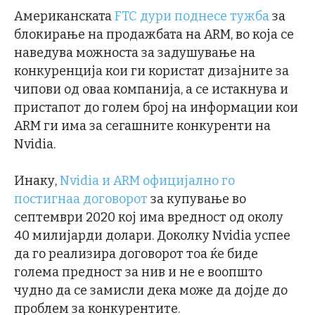
Американската
FTC дури поднесе тужба
за
блокирање на продажбата на ARM, во која се
наведува можноста за задушување на
конкуренција кои ги користат дизајните за
чипови од оваа компанија, а се истакнува и
пристапот до голем број на информации кои
ARM ги има за сегашните конкуренти на
Nvidia.
Инаку,
Nvidia и ARM официјално го
постигнаа договорот
за купување во
септември 2020 кој има вредност од околу
40 милијарди долари. Доколку Nvidia успее
да го реализира договорот тоа ќе биде
голема предност за нив и не е воопшто
чудно да се замисли дека може да дојде до
проблем за конкурентите.