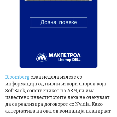
Bloomberg
оваа недела излезе со
информација од нивни извори според која
SoftBank, сопственикот на ARM, ги има
известено инвеститорите дека не очекуваат
да се реализира договорот со Nvidia. Како
алтернатива на ова, од компанија планираат