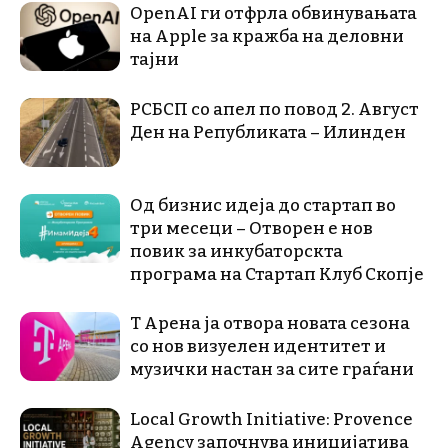
OpenAI ги отфрла обвинувањата
на Apple за кражба на деловни
тајни
РСБСП со апел по повод 2. Август
Ден на Републиката – Илинден
Од бизнис идеја до стартап во
три месеци – Отворен е нов
повик за инкубаторскта
програма на Стартап Клуб Скопје
Т Арена ја отвора новата сезона
со нов визуелен идентитет и
музички настан за сите граѓани
Local Growth Initiative: Provence
Agency започнува иницијатива