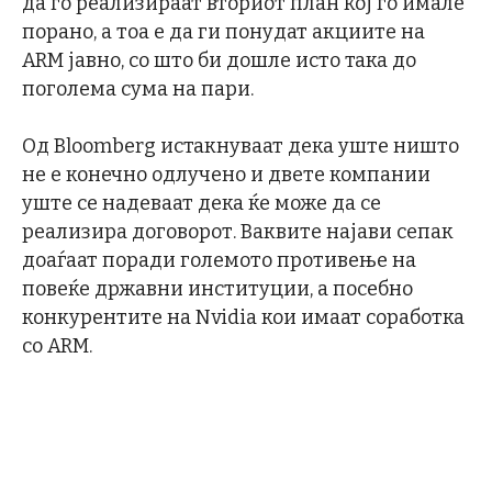
да го реализираат вториот план кој го имале
порано, а тоа е да ги понудат акциите на
ARM јавно, со што би дошле исто така до
поголема сума на пари.
Од Bloomberg истакнуваат дека уште ништо
не е конечно одлучено и двете компании
уште се надеваат дека ќе може да се
реализира договорот. Ваквите најави сепак
доаѓаат поради големото противење на
повеќе државни институции, а посебно
конкурентите на Nvidia кои имаат соработка
со ARM.