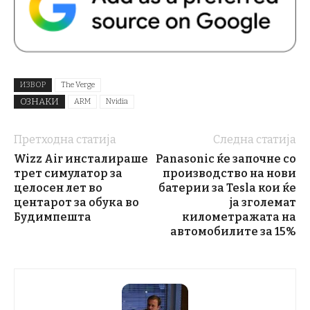
ИЗВОР
The Verge
ОЗНАКИ
ARM
Nvidia
Претходна статија
Следна статија
Wizz Air инсталираше
Panasonic ќе започне со
трет симулатор за
производство на нови
целосен лет во
батерии за Tesla кои ќе
центарот за обука во
ја зголемат
Будимпешта
километражата на
автомобилите за 15%