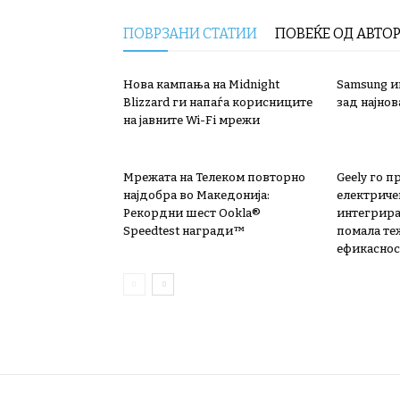
ПОВРЗАНИ СТАТИИ
ПОВЕЌЕ ОД АВТО
Нова кампања на Midnight
Samsung ин
Blizzard ги напаѓа корисниците
зад најнов
на јавните Wi-Fi мрежи
Мрежата на Телеком повторно
Geely го п
најдобра во Македонија:
електриче
Рекордни шест Ookla®
интегрира
Speedtest награди™
помала те
ефикаснос