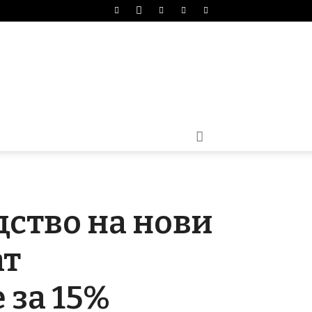
дство на нови
ат
 за 15%