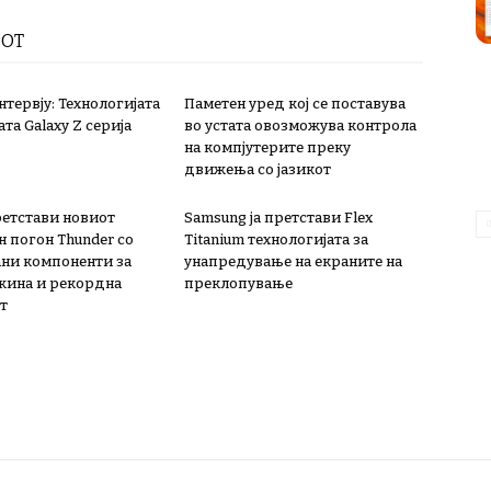
РОТ
тервју: Технологијата
Паметен уред кој се поставува
ата Galaxy Z серија
во устата овозможува контрола
на компјутерите преку
движења со јазикот
ретстави новиот
Samsung ја претстави Flex
н погон Thunder со
Titanium технологијата за
ни компоненти за
унапредување на екраните на
жина и рекордна
преклопување
т