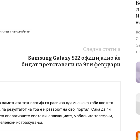
Б
д
и
М
К
рични автомобили
Ch
GP
Следна статија
не
Samsung Galaxy S22 официјално ќе
бидат претставени на 9ти февруари
а паметната технологија го развива одамна како хоби кое што
па резултатот на тоа е и развојот на овој портал. Сака да ги
со оперативните системи, апликациите, мобилните телефони,
вселенски истражувања.