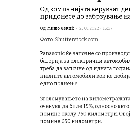
Од компанијата веруваат де
придонесе до забрзување н
Од
Мишо Лекиќ
-
25.01.2022 - 16:37
Фото: Shutterstock.com
Panasonic ќе започне со производ
батерија за електрични автомобил
треба да започне од идната година
нивните автомобили кои ќе добиј
едно полнење.
Зголемувањето на километражата, с
очекува да биде 15%, односно авт
помине околу 750 километри. Овој
помине 650 километри.