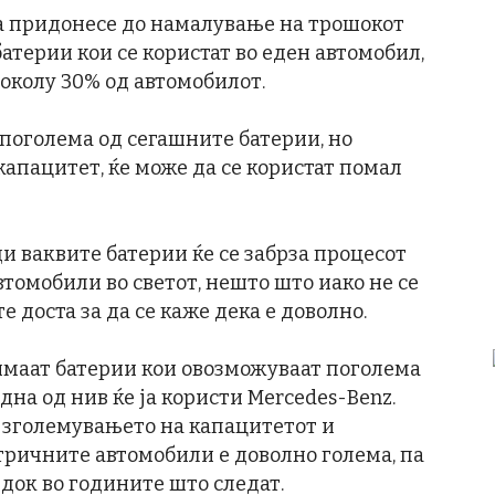
да придонесе до намалување на трошокот
 батерии кои се користат во еден автомобил,
околу 30% од автомобилот.
 поголема од сегашните батерии, но
апацитет, ќе може да се користат помал
ди ваквите батерии ќе се забрза процесот
томобили во светот, нешто што иако не се
е доста за да се каже дека е доволно.
имаат батерии кои овозможуваат поголема
дна од нив ќе ја користи Mercedes-Benz.
о зголемувањето на капацитетот и
тричните автомобили е доволно голема, па
док во годините што следат.