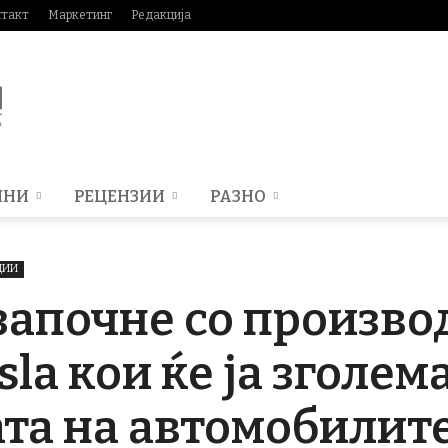
нтакт
Маркетинг
Редакција
МНИ
РЕЦЕНЗИИ
РАЗНО
ЦИИ
 започне со произво
sla кои ќе ја зголем
а на автомобилите