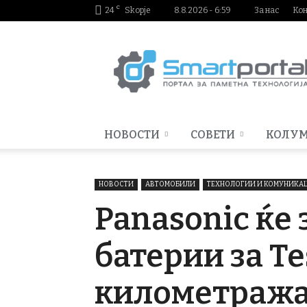
C
24
Skopje
8.8.2026 - 6:59
За нас
Ко
Smartportal.mk
НОВОСТИ
СОВЕТИ
КОЛУ
НОВОСТИ
АВТОМОБИЛИ
ТЕХНОЛОГИИ И КОМУНИКА
Panasonic ќе
батерии за Te
километражат