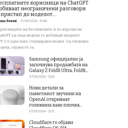
есплатните корисници на ChatGPT
обиваат неограничени разговори
 пристап до моделот...
ишо Лекиќ
-
07.08.2026 - 13:46
орисниците на бесплатните и Go верзии на
atGPT од оваа недела го добиваат моделот
T-5.6 Luna како стандарден модел. Од следната
дела, сервисот за...
Samsung официјално ја
започнува продажбата на
Galaxy Z Fold8 Ultra, Fold8,...
07.08.2026 - 11:50
Нови детали за
паметниот звучник на
OpenAI откриваат
големина како плочка...
07.08.2026 - 11:31
Cloudflare го објави