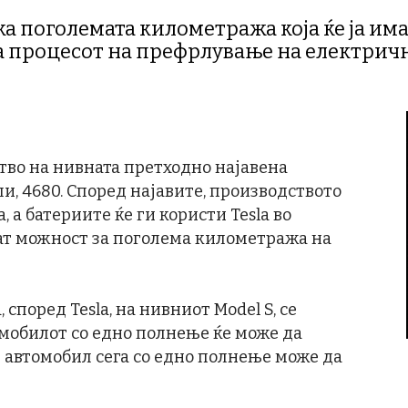
ка поголемата километража која ќе ја им
а процесот на префрлување на електричн
ство на нивната претходно најавена
и, 4680. Според најавите, производството
, а батериите ќе ги користи Tesla во
ат можност за поголема километража на
поред Tesla, на нивниот Model S, се
омобилот со едно полнење ќе може да
 автомобил сега со едно полнење може да