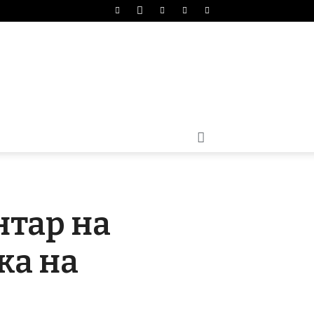
нтар на
ка на