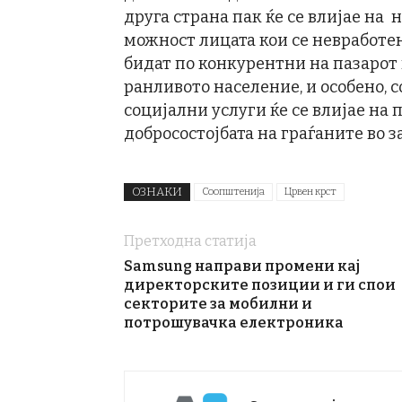
друга страна пак ќе се влијае на
можност лицата кои се невработен
бидат по конкурентни на пазарот 
ранливото население, и особено, 
социјални услуги ќе се влијае на 
добросостојбата на граѓаните во 
ОЗНАКИ
Соопштенија
Црвен крст
Претходна статија
Samsung направи промени кај
директорските позиции и ги спои
секторите за мобилни и
потрошувачка електроника