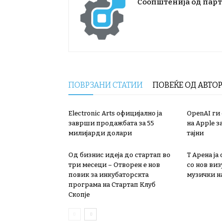
Соопштенија од пар
ПОВРЗАНИ СТАТИИ
ПОВЕЌЕ ОД АВТО
Electronic Arts официјално ја
OpenAI ги
заврши продажбата за 55
на Apple з
милијарди долари
тајни
Од бизнис идеја до стартап во
Т Арена ја
три месеци – Отворен е нов
со нов ви
повик за инкубаторскта
музички на
програма на Стартап Клуб
Скопје