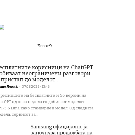
Error9
есплатните корисници на ChatGPT
обиваат неограничени разговори
 пристап до моделот...
ишо Лекиќ
-
07.08.2026 - 13:46
орисниците на бесплатните и Go верзии на
atGPT од оваа недела го добиваат моделот
T-5.6 Luna како стандарден модел. Од следната
дела, сервисот за...
Samsung официјално ја
започнува продажбата на