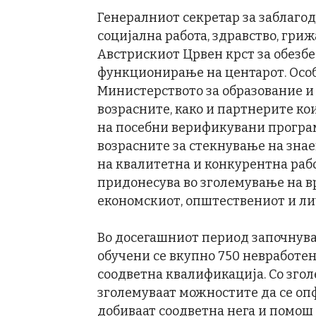
Генералниот секретар за заблаго
социјална работа, здравство, гри
Австрискиот Црвен крст за обезб
функционирање на центарот. Особ
Министерството за образование и 
возрасните, како и партнерите ко
на посебни верификувани програм
возрасните за стекнување на зна
на квалитетна и конкурентна рабо
придонесува во зголемување на вр
економскиот, општествениот и ли
Во досегашниот период започнувај
обучени се вкупно 750 невработен
соодветна квалификација. Со згол
зголемуваат можностите да се опф
добиваат соодветна нега и помош 