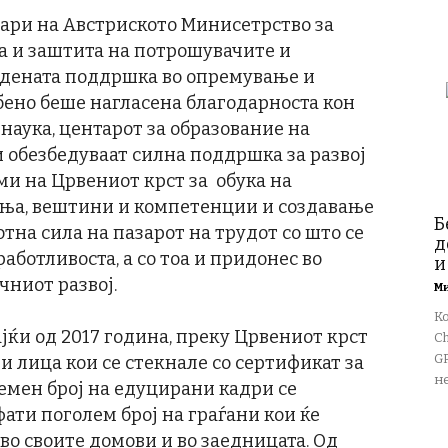
дари на Австриското Минисетрство за
жа и заштита на потрошувачите и
едената поддршка во опремување и
ено беше нагласена благодарноста кон
наука, центарот за образование на
и обезбедуваат силна поддршка за развој
и на Црвениот крст за обука на
ења, вештини и компетенции и создавање
Б
тна сила на пазарот на трудот со што се
д
аботливоста, а со тоа и придонес во
и
чниот развој.
М
К
ќи од 2017 година, преку Црвениот крст
Ch
GP
и лица кои се стекнале со сертификат за
не
емен број на едуцирани кадри се
ати поголем број на граѓани кои ќе
во своите домови и во заедницата. Од