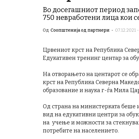
Во досегашниот период запо
750 невработени лица кои с
Од
Соопштенија од партнери
-
07.12.2021 -
Црвениот крст на Република Севе
Едукативен тренинг центар за обу
На отворањето на центарот се об
крст на Република Северна Макед
образование и наука г-ѓа Мила Ца
Од страна на министерката беше 
вид на едукативни центри за обук
на учење и можности за стекнува
потребите на населението.