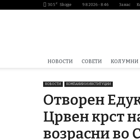
C
30.5
Skopje
9.8.2026 - 8:46
За нас
К
Smartportal.mk
НОВОСТИ
СОВЕТИ
КОЛУМНИ
НОВОСТИ
КОМПАНИИ И ИНСТИТУЦИИ
Отворен Едук
Црвен крст н
возрасни во 