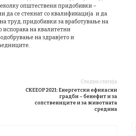
 неколку општествени придобивки –
и да се стекнат со квалификација и да
на труд, придобивки за вработување на
со испорака на квалитетни
подобрување на здравјето и
заедниците.
Следна статија
СКЕЕОР 2021: Енергетски ефикасни
градби – бенефит и за
сопствениците и за животната
средина