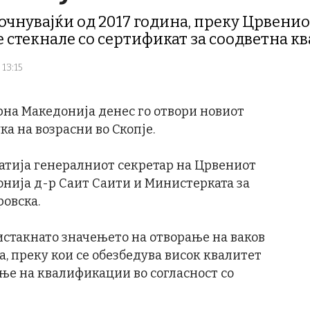
чнувајќи од 2017 година, преку Црвенио
е стекнале со сертификат за соодветна 
 13:15
рна Македонија денес го отвори новиот
ка на возрасни во Скопје.
ратија генералниот секретар на Црвениот
онија д-р Саит Саити и Министерката за
ровска.
истакнато значењето на отворање на ваков
а, преку кои се обезбедува висок квалитет
ње на квалификации во согласност со