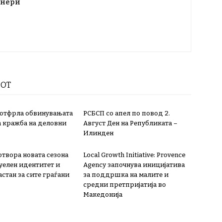
тнери
РОТ
 отфрла обвинувањата
РСБСП со апел по повод 2.
а кражба на деловни
Август Ден на Републиката –
Илинден
 отвора новата сезона
Local Growth Initiative: Provence
зуелен идентитет и
Agency започнува иницијатива
стан за сите граѓани
за поддршка на малите и
средни претпријатија во
Македонија