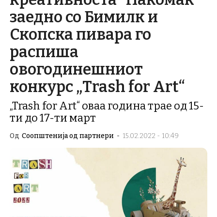
заедно со Бимилк и
Скопска пивара го
распиша
овогодинешниот
конкурс „Trash for Art“
„Trash for Art“ оваа година трае од 15-
ти до 17-ти март
Од
Соопштенија од партнери
-
15.02.2022 - 10:49