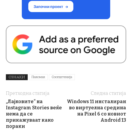
ОЗНАКИ
Пакомак
Соопштенија
Претходна статија
Следна статија
„Лајковите“ на
Windows 11 инсталиран
Instagram Stories веќе
во виртуелна средина
нема да се
на Pixel 6 со новиот
прикажуваат како
Android 13
пораки