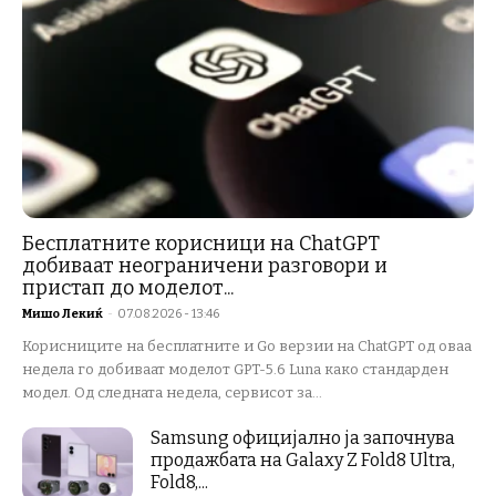
Бесплатните корисници на ChatGPT
добиваат неограничени разговори и
пристап до моделот...
Мишо Лекиќ
-
07.08.2026 - 13:46
Корисниците на бесплатните и Go верзии на ChatGPT од оваа
недела го добиваат моделот GPT-5.6 Luna како стандарден
модел. Од следната недела, сервисот за...
Samsung официјално ја започнува
продажбата на Galaxy Z Fold8 Ultra,
Fold8,...