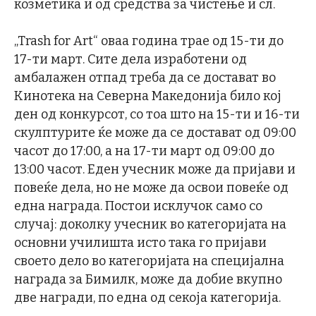
козметика и од средства за чистење и сл.
„Trash for Art“ оваа година трае од 15-ти до
17-ти март. Сите дела изработени од
амбалажен отпад треба да се достават во
Кинотека на Северна Македонија било кој
ден од конкурсот, со тоа што на 15-ти и 16-ти
скулптурите ќе може да се достават од 09:00
часот до 17:00, а на 17-ти март од 09:00 до
13:00 часот. Еден учесник може да пријави и
повеќе дела, но не може да освои повеќе од
една награда. Постои исклучок само со
случај: доколку учесник во категоријата на
основни училишта исто така го пријави
своето дело во категоријата на специјална
награда за Бимилк, може да добие вкупно
две награди, по една од секоја категорија.