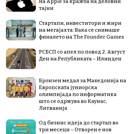
на Apple за кражба на деловни
тајни
Стартапи, инвеститори и жири
на мегајахта: Вака се снимаше
финалето на The Founder Games
РСБСП со апел по повод 2. Август
Ден на Републиката – Илинден
Бронзен медал за Македонија на
Европската јуниорска
олимпијада по информатика
што се одржува во Каунас,
Литванија
Од бизнис идеја до стартап во
три месеци – Отворен е нов