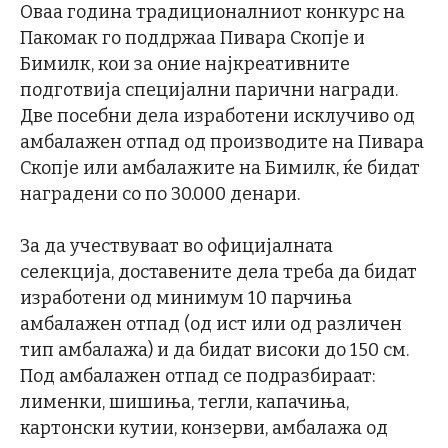
Оваа година традиционалниот конкурс на
Пакомак го поддржаа Пивара Скопје и
Бимилк, кои за оние најкреативните
подготвија специјални парични награди.
Две посебни дела изработени исклучиво од
амбалажен отпад од производите на Пивара
Скопје или амбалажите на Бимилк, ќе бидат
наградени со по 30.000 денари.
За да учествуваат во официјалната
селекција, доставените дела треба да бидат
изработени од минимум 10 парчиња
амбалажен отпад (од ист или од различен
тип амбалажа) и да бидат високи до 150 см.
Под амбалажен отпад се подразбираат:
лименки, шишиња, тегли, капачиња,
картонски кутии, конзерви, амбалажа од