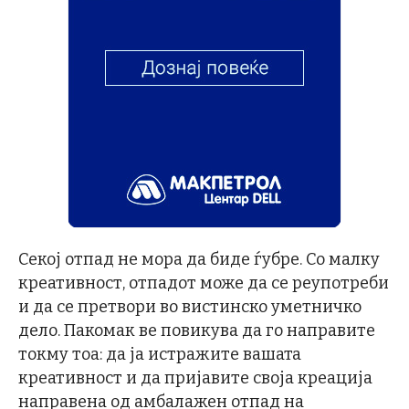
Секој отпад не мора да биде ѓубре. Со малку
креативност, отпадот може да се реупотреби
и да се претвори во вистинско уметничко
дело. Пакомак ве повикува да го направите
токму тоа: да ја истражите вашата
креативност и да пријавите своја креација
направена од амбалажен отпад на