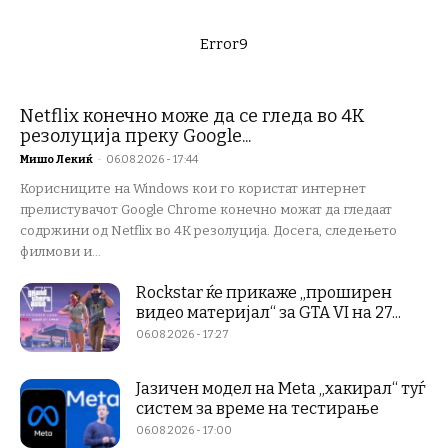
Error9
Netflix конечно може да се гледа во 4K
резолуција преку Google...
Мишо Лекиќ
-
06.08.2026 - 17:44
Корисниците на Windows кои го користат интернет
прелистувачот Google Chrome конечно можат да гледаат
содржини од Netflix во 4K резолуција. Досега, следењето
филмови и...
Rockstar ќе прикаже „проширен
видео материјал“ за GTA VI на 27...
06.08.2026 - 17:27
Јазичен модел на Meta „хакирал“ туѓ
систем за време на тестирање
06.08.2026 - 17:00