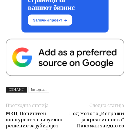
ОЗНАКИ
Instagram
Претходна статија
Следна статија
МКЦ: Поништен
Под мотото „Истражи
конкурсот за визуелно
ја креативноста“
решение за јубилејот
Пакомак заедно со