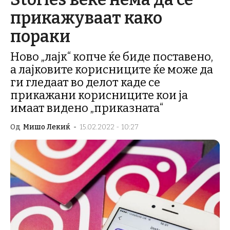
прикажуваат како
пораки
Ново „лајк“ копче ќе биде поставено,
а лајковите корисниците ќе може да
ги гледаат во делот каде се
прикажани корисниците кои ја
имаат видено „приказната“
Од
Мишо Лекиќ
-
15.02.2022 - 10:27