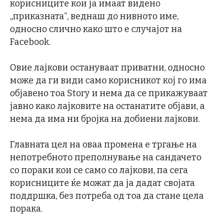
корисниците кои ја имаат видено
„приказната“, веднаш до нивното име,
односно слично како што е случајот на
Facebook.
Овие лајкови остануваат приватни, односно
може да ги види само корисникот кој го има
објавено тоа Story и нема да се прикажуваат
јавно како лајковите на останатите објави, а
нема да има ни бројка на добиени лајкови.
Главната цел на оваа промена е тргање на
непотребното преполнување на сандачето
со пораки кои се само со лајкови, па сега
корисниците ќе можат да ја дадат својата
поддршка, без потреба од тоа да стане цела
порака.