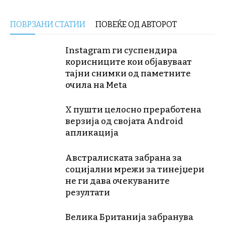
ПОВРЗАНИ СТАТИИ
ПОВЕЌЕ ОД АВТОРОТ
Instagram ги суспендира
корисниците кои објавуваат
тајни снимки од паметните
очила на Meta
X пушти целосно преработена
верзија од својата Android
апликација
Австралиската забрана за
социјални мрежи за тинејџери
не ги дава очекуваните
резултати
Велика Британија забранува