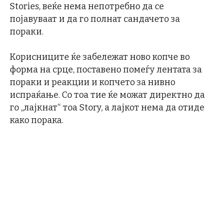
Stories, веќе нема непотребно да се
појавуваат и да го полнат сандачето за
пораки.
Корисниците ќе забележат ново копче во
форма на срце, поставено помеѓу лентата за
пораки и реакции и копчето за нивно
испраќање. Со тоа тие ќе можат директно да
го „лајкнат“ тоа Story, а лајкот нема да отиде
како порака.