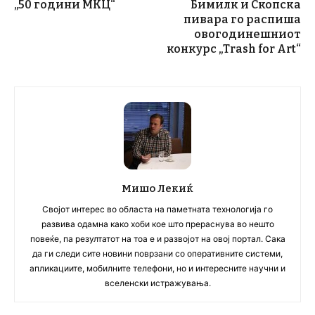
„50 години МКЦ“
Бимилк и Скопска
пивара го распиша
овогодинешниот
конкурс „Trash for Art“
Мишо Лекиќ
Својот интерес во областа на паметната технологија го
развива одамна како хоби кое што прераснува во нешто
повеќе, па резултатот на тоа е и развојот на овој портал. Сака
да ги следи сите новини поврзани со оперативните системи,
апликациите, мобилните телефони, но и интересните научни и
вселенски истражувања.