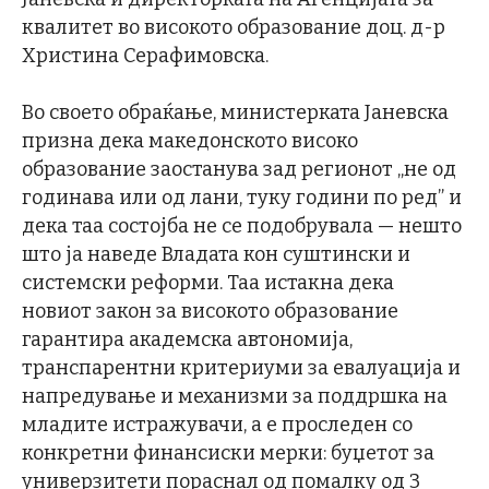
квалитет во високото образование доц. д-р
Христина Серафимовска.
Во своето обраќање, министерката Јаневска
признa дека македонското високо
образование заостанува зад регионот „не од
годинава или од лани, туку години по ред” и
дека таа состојба не се подобрувала — нешто
што ја наведе Владата кон суштински и
системски реформи. Таа истакна дека
новиот закон за високото образование
гарантира академска автономија,
транспарентни критериуми за евалуација и
напредување и механизми за поддршка на
младите истражувачи, а е проследен со
конкретни финансиски мерки: буџетот за
универзитети пораснал од помалку од 3