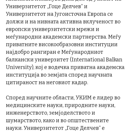
Универзитетот „Гоце Делчев” и
Универзитетот на Југоисточна Европа се
должи и на нивната активна вклученост во
европски универзитетски мрежи и
меѓународни академски партнерства. Меѓу
приватните високообразовни институции
најдобро рангиран е Меѓународниот
балкански универзитет (International Balkan
University), кој е водечка приватна академска
институција во земјата според научната
цитираност на неговиот кадар.
Според научните области, УКИМ е лидер во
медицинските науки, природните науки,
инженерството, земјоделството и
шумарството, како и во општествените
науки. Универзитетот „Гоце Делчев” е