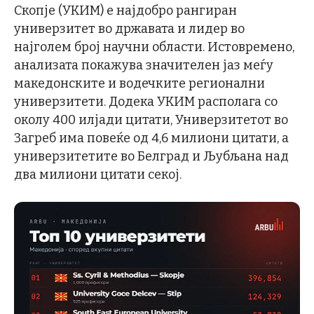
Скопје (УКИМ) е најдобро рангиран
универзитет во државата и лидер во
најголем број научни области. Истовремено,
анализата покажува значителен јаз меѓу
македонските и водечките регионални
универзитети. Додека УКИМ располага со
околу 400 илјади цитати, Универзитетот во
Загреб има повеќе од 4,6 милиони цитати, а
универзитетите во Белград и Љубљана над
два милиони цитати секој.