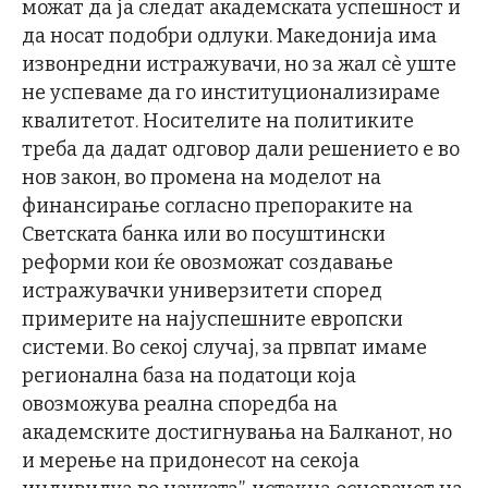
можат да ја следат академската успешност и
да носат подобри одлуки. Македонија има
извонредни истражувачи, но за жал сè уште
не успеваме да го институционализираме
квалитетот. Носителите на политиките
треба да дадат одговор дали решението е во
нов закон, во промена на моделот на
финансирање согласно препораките на
Светската банка или во посуштински
реформи кои ќе овозможат создавање
истражувачки универзитети според
примерите на најуспешните европски
системи. Во секој случај, за првпат имаме
регионална база на податоци која
овозможува реална споредба на
академските достигнувања на Балканот, но
и мерење на придонесот на секоја