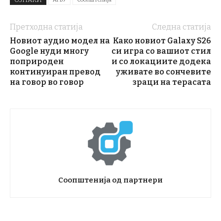
Претходна статија
Следна статија
Новиот аудио модел на
Како новиот Galaxy S26
Google нуди многу
си игра со вашиот стил
поприроден
и со локациите додека
континуиран превод
уживате во сончевите
на говор во говор
зраци на терасата
Соопштенија од партнери