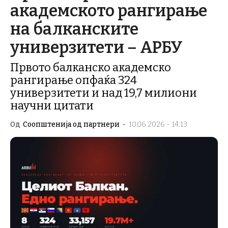
академското рангирање
на балканските
универзитети – АРБУ
Првото балканско академско
рангирање опфаќа 324
универзитети и над 19,7 милиони
научни цитати
Од
Соопштенија од партнери
-
10.06.2026 - 14:13