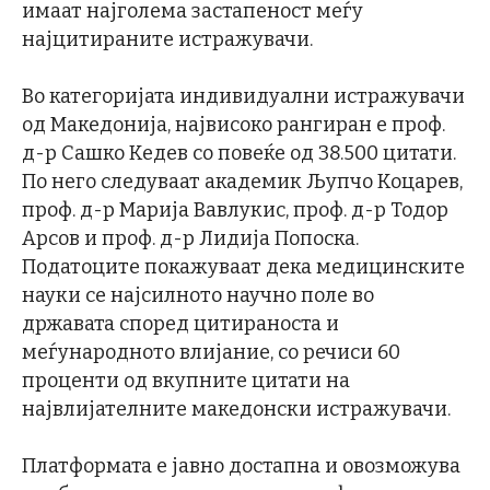
имаат најголема застапеност меѓу
најцитираните истражувачи.
Во категоријата индивидуални истражувачи
од Македонија, највисоко рангиран е проф.
д-р Сашко Кедев со повеќе од 38.500 цитати.
По него следуваат академик Љупчо Коцарев,
проф. д-р Марија Вавлукис, проф. д-р Тодор
Арсов и проф. д-р Лидија Попоска.
Податоците покажуваат дека медицинските
науки се најсилното научно поле во
државата според цитираноста и
меѓународното влијание, со речиси 60
проценти од вкупните цитати на
највлијателните македонски истражувачи.
Платформата е јавно достапна и овозможува