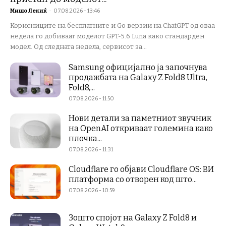
Мишо Лекиќ
-
07.08.2026 - 13:46
Корисниците на бесплатните и Go верзии на ChatGPT од оваа
недела го добиваат моделот GPT-5.6 Luna како стандарден
модел. Од следната недела, сервисот за...
Samsung официјално ја започнува
продажбата на Galaxy Z Fold8 Ultra,
Fold8,...
07.08.2026 - 11:50
Нови детали за паметниот звучник
на OpenAI откриваат големина како
плочка...
07.08.2026 - 11:31
Cloudflare го објави Cloudflare OS: ВИ
платформа со отворен код што...
07.08.2026 - 10:59
Зошто спојот на Galaxy Z Fold8 и