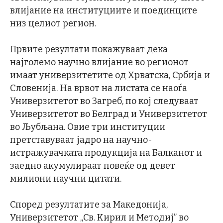
влијание на институциите и поединците
низ целиот регион.
Првите резултати покажуваат дека
најголемо научно влијание во регионот
имаат универзитетите од Хрватска, Србија и
Словенија. На врвот на листата се наоѓа
Универзитетот во Загреб, по кој следуваат
Универзитетот во Белград и Универзитетот
во Љубљана. Овие три институции
претставуваат јадро на научно-
истражувачката продукција на Балканот и
заедно акумулираат повеќе од девет
милиони научни цитати.
Според резултатите за Македонија,
Универзитетот „Св. Кирил и Методиј” во