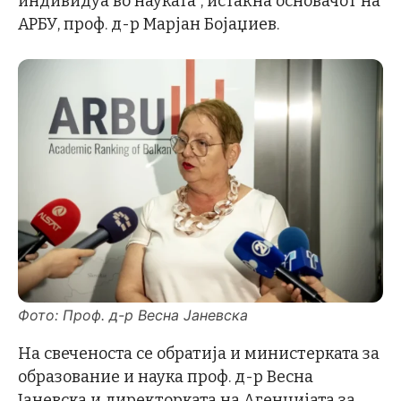
индивидуа во науката”, истакна основачот на
АРБУ, проф. д-р Марјан Бојаџиев.
Фото: Проф. д-р Весна Јаневска
На свеченоста се обратија и министерката за
образование и наука проф. д-р Весна
Јаневска и директорката на Агенцијата за