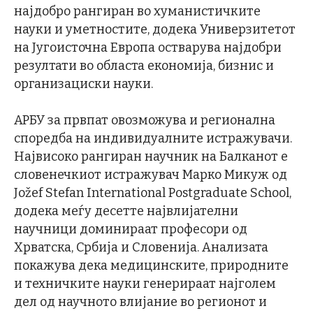
најдобро рангиран во хуманистичките
науки и уметностите, додека Универзитетот
на Југоисточна Европа остварува најдобри
резултати во областа економија, бизнис и
организациски науки.
АРБУ за првпат овозможува и регионална
споредба на индивидуалните истражувачи.
Највисоко рангиран научник на Балканот е
словенечкиот истражувач Марко Микуж од
Jožef Stefan International Postgraduate School,
додека меѓу десетте највлијателни
научници доминираат професори од
Хрватска, Србија и Словенија. Анализата
покажува дека медицинските, природните
и техничките науки генерираат најголем
дел од научното влијание во регионот и