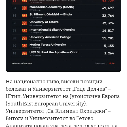
На национално ниво, високи позиции
бележат и Универзитетот „Гоце Делчев” –
Штип, Универзитетот на Југоисточна Европа
(South East European University),
Универзитетот „Св. Климент Охридски” –
Битола и Универзитетот во Тетово.
Анализата покажува дека дел од успехот на