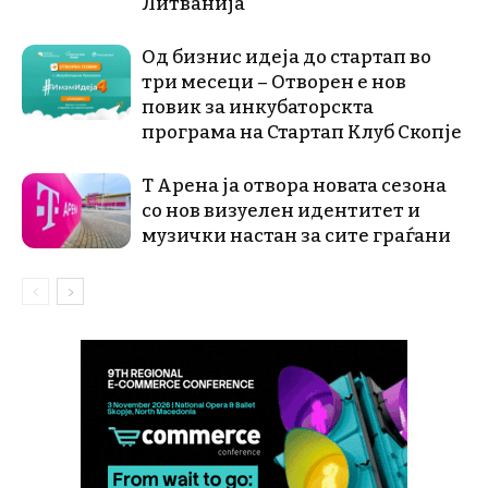
Литванија
Од бизнис идеја до стартап во
три месеци – Отворен е нов
повик за инкубаторскта
програма на Стартап Клуб Скопје
Т Арена ја отвора новата сезона
со нов визуелен идентитет и
музички настан за сите граѓани