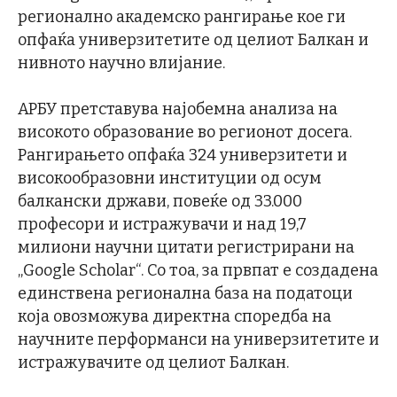
регионално академско рангирање кое ги
опфаќа универзитетите од целиот Балкан и
нивното научно влијание.
АРБУ претставува најобемна анализа на
високото образование во регионот досега.
Рангирањето опфаќа 324 универзитети и
високообразовни институции од осум
балкански држави, повеќе од 33.000
професори и истражувачи и над 19,7
милиони научни цитати регистрирани на
„Google Scholar“. Со тоа, за првпат е создадена
единствена регионална база на податоци
која овозможува директна споредба на
научните перформанси на универзитетите и
истражувачите од целиот Балкан.