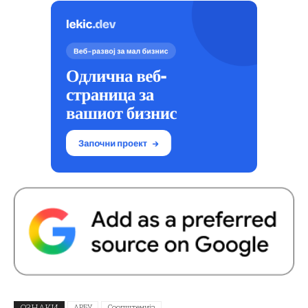
ОЗНАКИ
АРБУ
Соопштенија