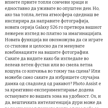
впиете првите топли сончеви зраци и
едноставно да уживате во опуштен ден. Но,
ако таа топла, летна атмосфера одеднаш ве
инспирира да направите фотографија,
новата серија Galaxy S26 го претвора вашиот
лежерен изглед во платно за имагинацијата.
Новата функција ви овозможува да си играте
со стилови и целосно да ги менувате
комбинациите на вашите фотографии.
Сакате да видите како би изгледале во
лелеав летен фустан или во смела летна
кошула со копчиња во токму таа сцена? Или
можеби само сакате да избришете случајна
дамка од сладолед од ракавот? Photo Assist е
за креативно експериментирање додека
останувате во вашата зона на удобност. Ох, и
да, вештачката интелигенција дури може да