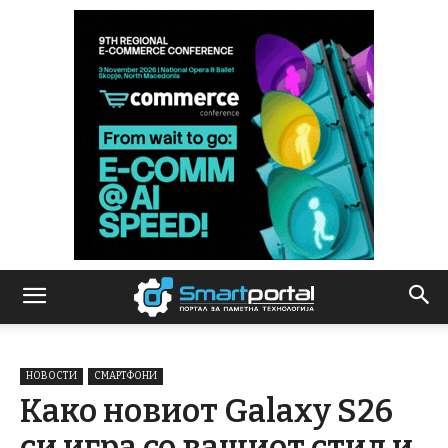
НОВОСТИ
СМАРТФОНИ
Како новиот Galaxy S26
си игра со вашиот стил и