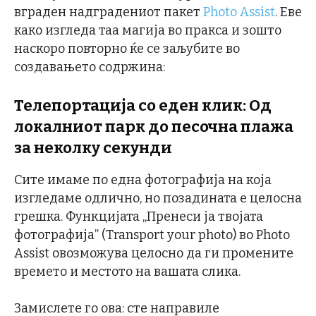
вграден надградениот пакет
Photo Assist
. Еве
како изгледа таа магија во пракса и зошто
наскоро повторно ќе се заљубите во
создавањето содржина:
Телепортација со еден клик: Од
локалниот парк до песочна плажа
за неколку секунди
Сите имаме по една фотографија на која
изгледаме одлично, но позадината е целосна
грешка. Функцијата „Пренеси ја твојата
фотографија” (Transport your photo) во Photo
Assist овозможува целосно да ги промените
времето и местото на вашата слика.
Замислете го ова: сте направиле