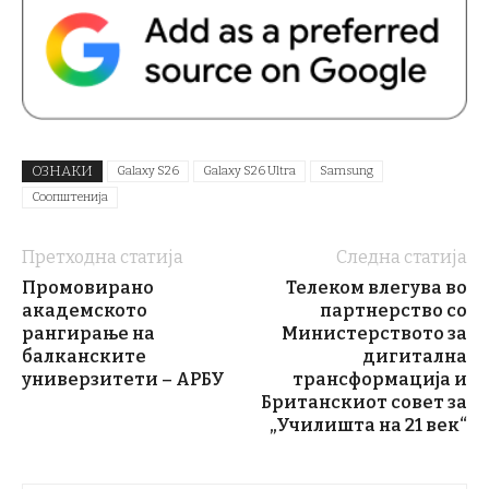
ОЗНАКИ
Galaxy S26
Galaxy S26 Ultra
Samsung
Соопштенија
Претходна статија
Следна статија
Промовирано
Телеком влегува во
академското
партнерство со
рангирање на
Министерството за
балканските
дигитална
универзитети – АРБУ
трансформација и
Британскиот совет за
„Училишта на 21 век“