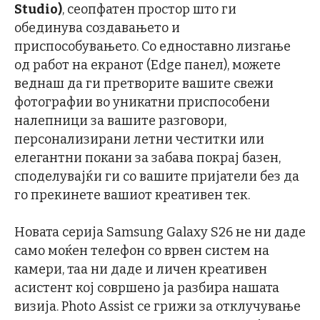
Studio)
, сеопфатен простор што ги
обединува создавањето и
приспособувањето. Со едноставно лизгање
од работ на екранот (Edge панел), можете
веднаш да ги претворите вашите свежи
фотографии во уникатни приспособени
налепници за вашите разговори,
персонализирани летни честитки или
елегантни покани за забава покрај базен,
споделувајќи ги со вашите пријатели без да
го прекинете вашиот креативен тек.
Новата серија Samsung Galaxy S26 не ни даде
само моќен телефон со врвен систем на
камери, таа ни даде и личен креативен
асистент кој совршено ја разбира нашата
визија. Photo Assist се грижи за отклучување