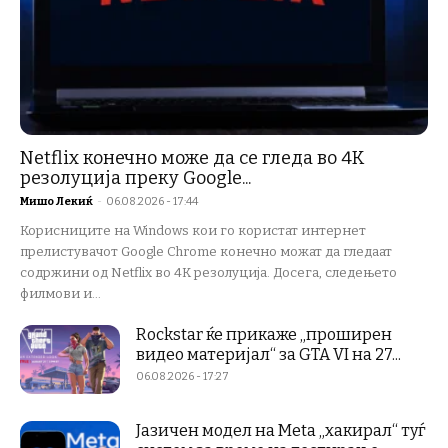
Netflix конечно може да се гледа во 4K
резолуција преку Google...
Мишо Лекиќ
-
06.08.2026 - 17:44
Корисниците на Windows кои го користат интернет
прелистувачот Google Chrome конечно можат да гледаат
содржини од Netflix во 4K резолуција. Досега, следењето
филмови и...
Rockstar ќе прикаже „проширен
видео материјал“ за GTA VI на 27...
06.08.2026 - 17:27
Јазичен модел на Meta „хакирал“ туѓ