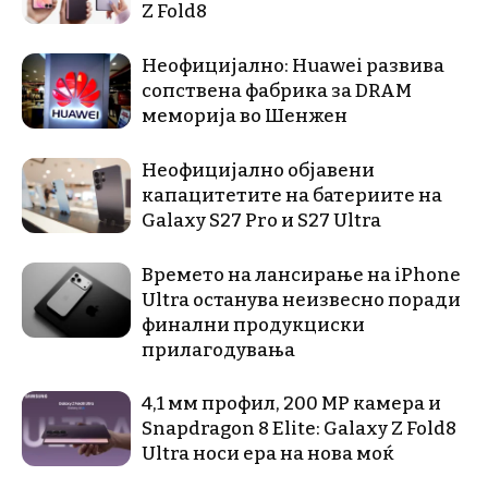
Z Fold8
Неофицијално: Huawei развива
сопствена фабрика за DRAM
меморија во Шенжен
Неофицијално објавени
капацитетите на батериите на
Galaxy S27 Pro и S27 Ultra
Времето на лансирање на iPhone
Ultra останува неизвесно поради
финални продукциски
прилагодувања
4,1 мм профил, 200 MP камера и
Snapdragon 8 Elite: Galaxy Z Fold8
Ultra носи ера на нова моќ