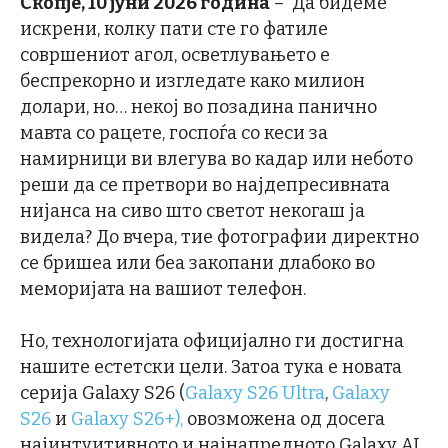
Скопје, 10 јуни 2026 година
– Да бидеме
искрени, колку пати сте го фатиле
совршениот агол, осветлувањето е
беспрекорно и изгледате како милион
долари, но… некој во позадина панично
мавта со рацете, госпоѓа со кеси за
намирници ви влегува во кадар или небото
реши да се претвори во најдепресивната
нијанса на сиво што светот некогаш ја
видела? До вчера, тие фотографии директно
се бришеа или беа закопани длабоко во
меморијата на вашиот телефон.
Но, технологијата официјално ги достигна
нашите естетски цели. Затоа тука е новата
серија Galaxy S26 (
Galaxy S26 Ultra
,
Galaxy
S26
и
Galaxy S26+),
овозможена од досега
најинтуитивното и најнапредното Galaxy AI