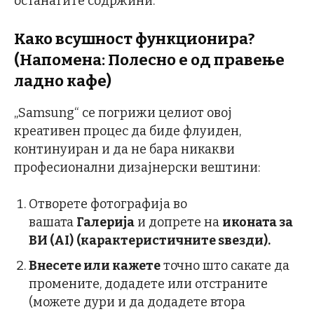
останатите содржини.
Како всушност функционира?
(Напомена: Полесно е од правење
ладно кафе)
„Samsung“ се погрижи целиот овој
креативен процес да биде флуиден,
континуиран и да не бара никакви
професионални дизајнерски вештини:
Отворете фотографија во
вашата
Галерија
и допрете на
иконата за
ВИ (AI)
(карактеристичните ѕвезди).
Внесете или кажете
точно што сакате да
промените, додадете или отстраните
(можете дури и да додадете втора