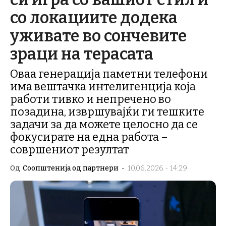
со локациите додека
уживате во сончевите
зраци на терасата
Оваа генерација паметни телефони
има вештачка интелигенција која
работи тивко и непречено во
позадина, извршувајќи ги тешките
задачи за да можете целосно да се
фокусирате на една работа –
совршениот резултат
Од
Соопштенија од партнери
-
10.06.2026 - 14:29