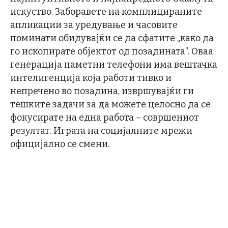
искуство. Заборавете на комплицираните
апликации за уредување и часовите
поминати обидувајќи се да сфатите „како да
го ископирате објектот од позадината”. Оваа
генерација паметни телефони има вештачка
интелигенција која работи тивко и
непречено во позадина, извршувајќи ги
тешките задачи за да можете целосно да се
фокусирате на една работа – совршениот
резултат. Играта на социјалните мрежи
официјално се смени.