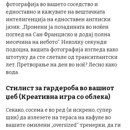
фотографија во вашето соседство и
едноставно и кажувате на вештачката
интелигенција на едноставен англиски
јазик: „Промени ја позадината во ноќен
поглед на Сан Франциско и додај полна
месечина на небото”. Неколку секунди
подоцна, вашата фотографија изгледа како
штотуку да сте слетале од трансатлантски
лет. Претворање на ден во ноќ? Лесно како
вода.
Стилист за гардероба во вашиот
џеб (Креативна игра со облека)
Секако, сосема е во ред (и искрено, супер
шик) да излезете на тераса на кафуле во
вашите омилени „oversized“ тренерки, да ги