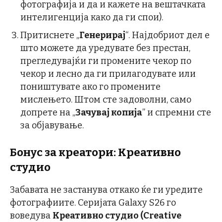
фотографија и да и кажете на вештачката
интелигенција како да ги спои).
Притиснете „
Генерирај
“. Најдобриот дел е
што можете да уредувате без престан,
прегледувајќи ги промените чекор по
чекор и лесно да ги прилагодувате или
поништувате ако го промените
мислењето. Штом сте задоволни, само
допрете на „
Зачувај копија
” и спремни сте
за објавување.
Бонус за креатори: Креативно
студио
Забавата не застанува откако ќе ги уредите
фотографиите. Серијата Galaxy S26 го
воведува
Креативно студио (Creative