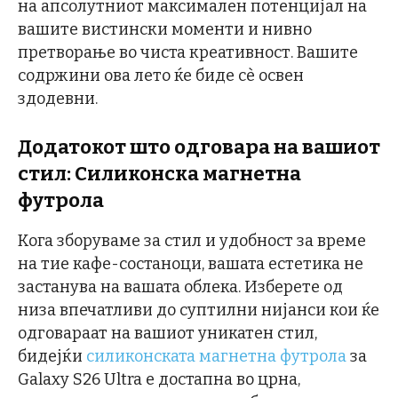
на апсолутниот максимален потенцијал на
вашите вистински моменти и нивно
претворање во чиста креативност. Вашите
содржини ова лето ќе биде сè освен
здодевни.
Додатокот што одговара на вашиот
стил: Силиконска магнетна
футрола
Кога зборуваме за стил и удобност за време
на тие кафе-состаноци, вашата естетика не
застанува на вашата облека. Изберете од
низа впечатливи до суптилни нијанси кои ќе
одговараат на вашиот уникатен стил,
бидејќи
силиконската магнетна футрола
за
Galaxy S26 Ultra е достапна во црна,