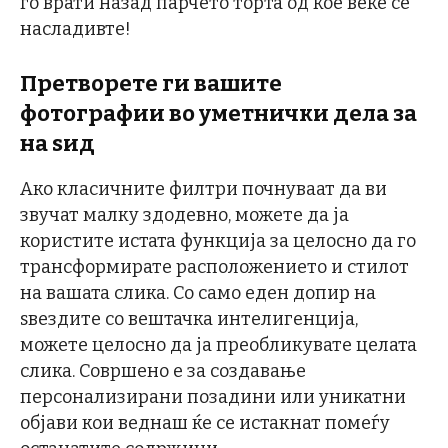
го врати назад парчето торта од кое веќе се
насладивте!
Претворете ги вашите
фотографии во уметнички дела за
на ѕид
Ако класичните филтри почнуваат да ви
звучат малку здодевно, можете да ја
користите истата функција за целосно да го
трансформирате расположението и стилот
на вашата слика. Со само еден допир на
ѕвездите со вештачка интелигенција,
можете целосно да ја преобликувате целата
слика. Совршено е за создавање
персонализирани позадини или уникатни
објави кои веднаш ќе се истакнат помеѓу