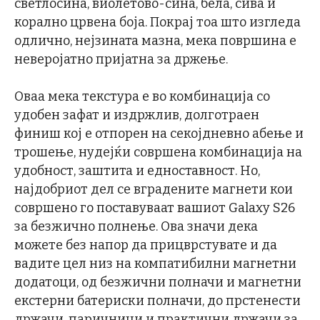
светлосина, виолетово-сина, бела, сива и
корално црвена боја. Покрај тоа што изгледа
одлично, нејзината мазна, мека површина е
неверојатно пријатна за држење.
Оваа мека текстура е во комбинација со
удобен зафат и издржлив, долготраен
финиш кој е отпорен на секојдневно абење и
трошење, нудејќи совршена комбинација на
удобност, заштита и едноставност. Но,
најдобриот дел се вградените магнети кои
совршено го поставуваат вашиот Galaxy S26
за безжично полнење. Ова значи дека
можете без напор да прицврстувате и да
вадите цел низ на компатибилни магнетни
додатоци, од безжични полначи и магнетни
екстерни батериски полначи, до прстенести
држачи, паричници и практични држачи за