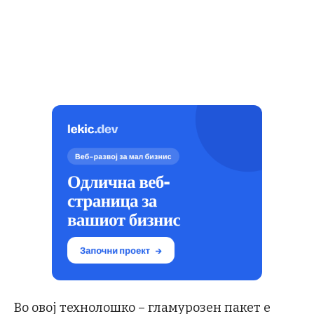
Во овој технолошко – гламурозен пакет е