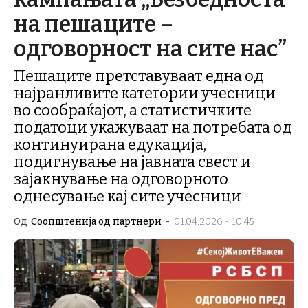
на пешаците –
одговорност на сите нас”
Пешаците претставуваат една од
најранливите категории учесници
во сообраќајот, а статистичките
податоци укажуваат на потребата од
континуирана едукација,
подигнување на јавната свест и
зајакнување на одговорното
однесување кај сите учесници
Од
Соопштенија од партнери
-
01.04.2026 - 10:45