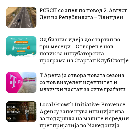
РСБСП со апел по повод 2. Август
Ден на Републиката – Илинден
Од бизнис идеја до стартап во
три месеци – Отворен е нов
повик за инкубаторскта
програма на Стартап Клуб Скопје
Т Арена ја отвора новата сезона
со нов визуелен идентитет и
музички настан за сите граѓани
Local Growth Initiative: Provence
Agency започнува иницијатива
за поддршка на малите и средни
претпријатија во Македонија