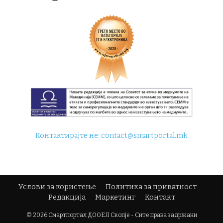
Контактирајте не:
contact@smartportal.mk
Услови за користење
Политика за приватност
Редакција
Маркетинг
Контакт
© 2026 Смартпортал ДООЕЛ Скопје - Сите права задржани