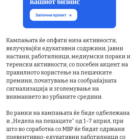
Кампањата ќе опфати низа активности,
вклучувајќи едукативни содржини, јавни
настани, работилници, медиумски пораки и
теренски активности, со посебен акцент на
правилното користење на пешачките
премини, почитување на сообраќајната
сигнализација и зголемување на
вниманието во урбаните средини.
Во рамки на кампањата ќе биде одбележана
и „Недела на пешаците“ од 1–7 април, при
што во соработка со МВР ќе бидат одржани
превентивно-едукативни работилници со