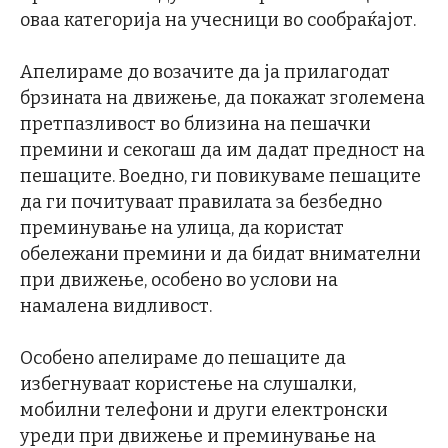
оваа категорија на учесници во сообраќајот.
Апелираме до возачите да ја прилагодат
брзината на движење, да покажат зголемена
претпазливост во близина на пешачки
премини и секогаш да им дадат предност на
пешаците. Воедно, ги повикуваме пешаците
да ги почитуваат правилата за безбедно
преминување на улица, да користат
обележани премини и да бидат внимателни
при движење, особено во услови на
намалена видливост.
Особено апелираме до пешаците да
избегнуваат користење на слушалки,
мобилни телефони и други електронски
уреди при движење и преминување на