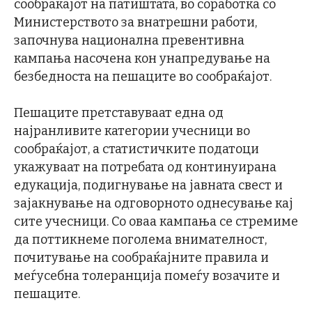
сообраќајот на патиштата, во соработка со
Министерството за внатрешни работи,
започнува национална превентивна
кампања насочена кон унапредување на
безбедноста на пешаците во сообраќајот.
Пешаците претставуваат една од
најранливите категории учесници во
сообраќајот, а статистичките податоци
укажуваат на потребата од континуирана
едукација, подигнување на јавната свест и
зајакнување на одговорното однесување кај
сите учесници. Со оваа кампања се стремиме
да поттикнеме поголема внимателност,
почитување на сообраќајните правила и
меѓусебна толеранција помеѓу возачите и
пешаците.