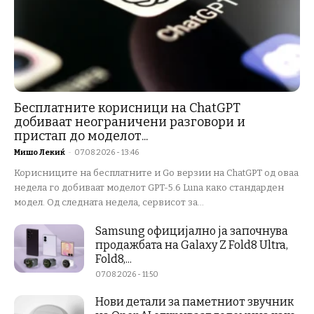
Бесплатните корисници на ChatGPT
добиваат неограничени разговори и
пристап до моделот...
Мишо Лекиќ
-
07.08.2026 - 13:46
Корисниците на бесплатните и Go верзии на ChatGPT од оваа
недела го добиваат моделот GPT-5.6 Luna како стандарден
модел. Од следната недела, сервисот за...
Samsung официјално ја започнува
продажбата на Galaxy Z Fold8 Ultra,
Fold8,...
07.08.2026 - 11:50
Нови детали за паметниот звучник