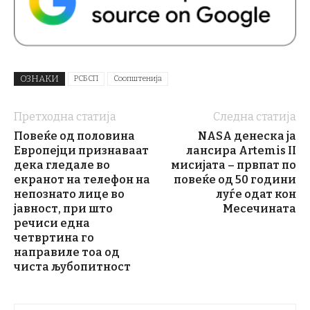
ОЗНАКИ
РСБСП
Соопштенија
Претходна статија
Следна статија
Повеќе од половина
NASA денеска ја
Европејци признаваат
лансира Artemis II
дека гледале во
мисијата – првпат по
екранот на телефон на
повеќе од 50 години
непознато лице во
луѓе одат кон
јавност, при што
Месечината
речиси една
четвртина го
направиле тоа од
чиста љубопитност