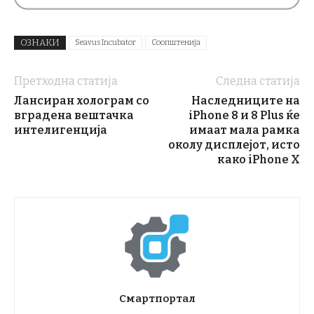
ОЗНАКИ
Seavus Incubator
Соопштенија
Претходна статија
Следна статија
Лансиран холограм со
Наследниците на
вградена вештачка
iPhone 8 и 8 Plus ќе
интелигенција
имаат мала рамка
околу дисплејот, исто
како iPhone X
Смартпортал