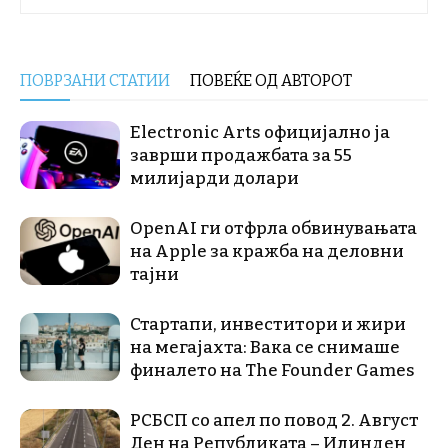
ПОВРЗАНИ СТАТИИ
ПОВЕЌЕ ОД АВТОРОТ
Electronic Arts официјално ја
заврши продажбата за 55
милијарди долари
OpenAI ги отфрла обвинувањата
на Apple за кражба на деловни
тајни
Стартапи, инвеститори и жири
на мегајахта: Вака се снимаше
финалето на The Founder Games
РСБСП со апел по повод 2. Август
Ден на Републиката – Илинден