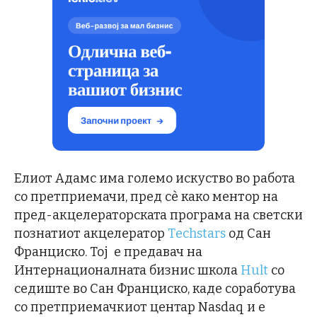
Елиот Адамс има големо искуство во работа
со претприемачи, пред сè како ментор на
пред-акцелераторската програма на светски
познатиот акцелератор
Тechstars
од Сан
Франциско. Тој е предавач на
Интернационалната бизнис школа
Hult
со
седиште во Сан Франциско, каде соработува
со претприемачкиот центар Nasdaq и е