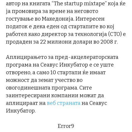
автор на книгата “The startup mixtape” која ќе
ја промовира за време на неговото
гостување во Македонија. Интересен
податок е дека еден од стартапите во кој
работел како директор за технологија (CTO) е
продаден за 22 милиони долари во 2008 г.
Аплицирањето за пред-акцелераторската
програма на Сеавус Инкубатор е се уште
отворено, а само 10 стартапи ќе имаат
можност да земат учество во
овогодинешната програма. Сите
заинтересирани компании можат да
аплицираат на
веб страната
на Сеавус
Инкубатор.
Error9