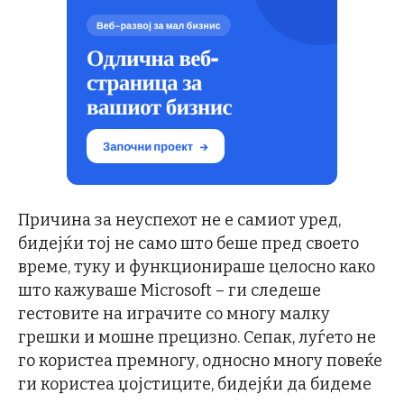
Причина за неуспехот не е самиот уред,
бидејќи тој не само што беше пред своето
време, туку и функционираше целосно како
што кажуваше Microsoft – ги следеше
гестовите на играчите со многу малку
грешки и мошне прецизно. Сепак, луѓето не
го користеа премногу, односно многу повеќе
ги користеа џојстиците, бидејќи да бидеме