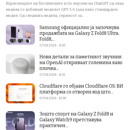
Корисниците на бесплатните и Go верзии на ChatGPT од оваа
недела го добиваат моделот GPT-5.6 Luna како стандарден
модел. Од следната недела, сервисот за...
Samsung официјално ја започнува
продажбата на Galaxy Z Fold8 Ultra,
Fold8,...
07.08.2026 - 11:50
Нови детали за паметниот звучник
на OpenAI откриваат големина како
плочка...
07.08.2026 - 11:31
Cloudflare го објави Cloudflare OS: ВИ
платформа со отворен код што...
07.08.2026 - 10:59
Зошто спојот на Galaxy Z Fold8 и
Galaxy Watch9 претставува
практичен...