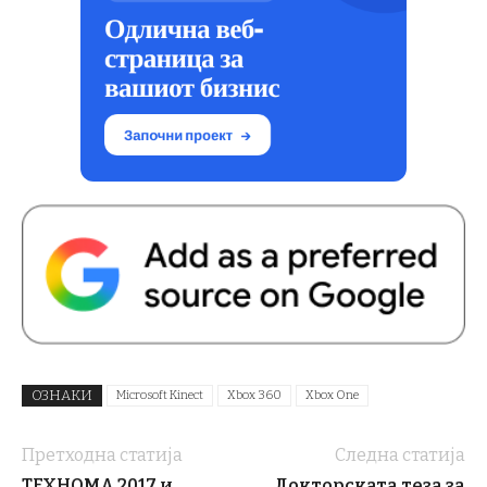
ОЗНАКИ
Microsoft Kinect
Xbox 360
Xbox One
Претходна статија
Следна статија
ТЕХНОМА 2017 и
Докторската теза за