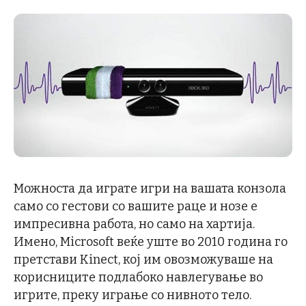
Можноста да играте игри на вашата конзола
само со гестови со вашите раце и нозе е
импресивна работа, но само на хартија.
Имено, Microsoft веќе уште во 2010 година го
претстави Kinect, кој им овозможуваше на
корисниците подлабоко навлегување во
игрите, преку играње со нивното тело.