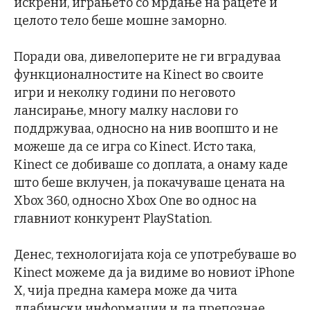
искрени, играњето со мрдање на рацете и
целото тело беше мошне заморно.
Поради ова, дивелоперите не ги вградуваа
функционалностите на Kinect во своите
игри и неколку години по неговото
лансирање, многу малку наслови го
поддржуваа, односно на нив воопшто и не
можеше да се игра со Kinect. Исто така,
Kinect се добиваше со доплата, а онаму каде
што беше вклучен, ја покачуваше цената на
Xbox 360, односно Xbox One во однос на
главниот конкурент PlayStation.
Денес, технологијата која се употребуваше во
Kinect можеме да ја видиме во новиот iPhone
X, чија предна камера може да чита
длабински информации и да препознае