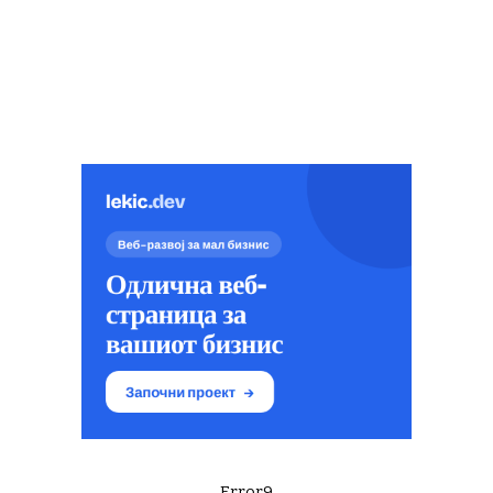
Error9