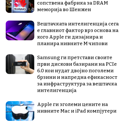
сопствена фабрика за DRAM
меморија во Шенжен
Вештачката интелигенција сега
е главниот фактор врз основа на
кого Apple ги дизајнира и
планира нивните М чипови
Samsung ги претстави своите
први дискови базирани на PCIe
6.0 кои нудат двојно поголеми
брзини и напредна ефикасност
за инфраструктура за вештачка
интелигенција
Apple ги зголеми цените на
нивните Mac и iPad компјутери