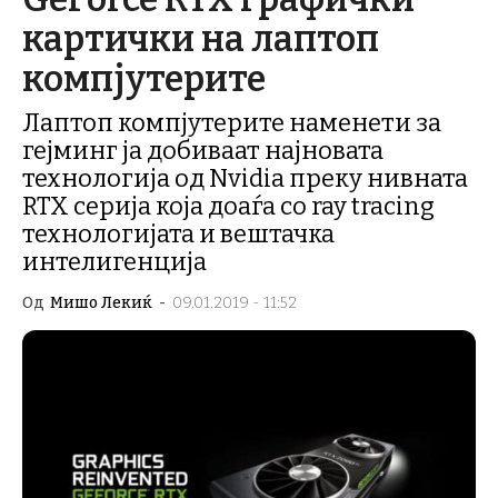
картички на лаптоп
компјутерите
Лаптоп компјутерите наменети за
гејминг ја добиваат најновата
технологија од Nvidia преку нивната
RTX серија која доаѓа со ray tracing
технологијата и вештачка
интелигенција
Од
Мишо Лекиќ
-
09.01.2019 - 11:52