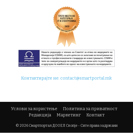
Контактирајте не:
contact@smartportal.mk
Услови за користење
Политика за приватност
Редакција
Маркетинг
Контакт
© 2026 Смартпортал ДООЕЛ Скопје - Сите права задржани