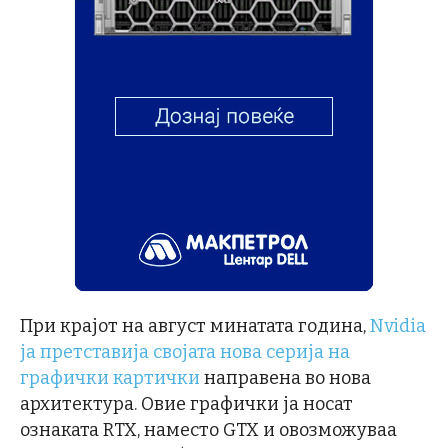
При крајот на август минатата година,
Nvidia
ја претставија својата нова серија на
графички картички
направена во нова
архитектура. Овие графички ја носат
ознаката RTX, наместо GTX и овозможуваа