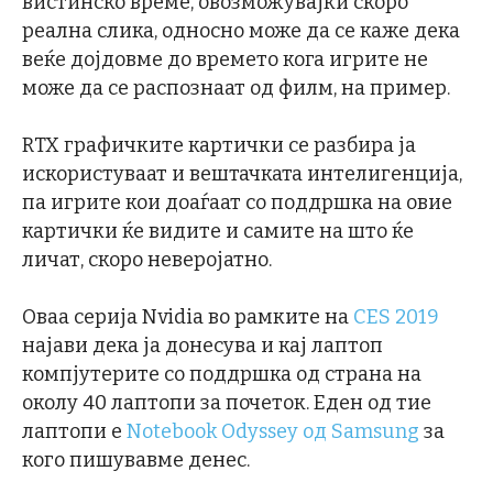
вистинско време, овозможувајќи скоро
реална слика, односно може да се каже дека
веќе дојдовме до времето кога игрите не
може да се распознаат од филм, на пример.
RTX графичките картички се разбира ја
искористуваат и вештачката интелигенција,
па игрите кои доаѓаат со поддршка на овие
картички ќе видите и самите на што ќе
личат, скоро неверојатно.
Оваа серија Nvidia во рамките на
CES 2019
најави дека ја донесува и кај лаптоп
компјутерите со поддршка од страна на
околу 40 лаптопи за почеток. Еден од тие
лаптопи е
Notebook Odyssey од Samsung
за
кого пишувавме денес.