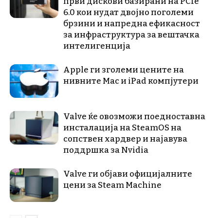
први дискови базирани на PCIe
6.0 кои нудат двојно поголеми
брзини и напредна ефикасност
за инфраструктура за вештачка
интелигенција
Apple ги зголеми цените на
нивните Mac и iPad компјутери
Valve ќе овозможи поедноставна
инсталација на SteamOS на
сопствен хардвер и најавува
поддршка за Nvidia
Valve ги објави официјалните
цени за Steam Machine