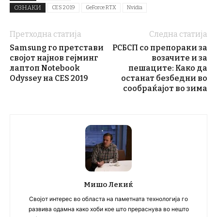
ОЗНАКИ
CES 2019
GeForce RTX
Nvidia
Претходна статија
Следна статија
Samsung го претстави
РСБСП со препораки за
својот најнов гејминг
возачите и за
лаптоп Notebook
пешаците: Како да
Odyssey на CES 2019
останат безбедни во
сообраќајот во зима
Мишо Лекиќ
Својот интерес во областа на паметната технологија го
развива одамна како хоби кое што прераснува во нешто