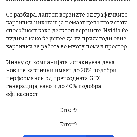
Се разбира, лаптоп верзиите од графичките
картички никогаш ја немаат целосно истата
способност како десктоп верзиите. Nvidia ќе
видиме како ќе успее да ги прилагоди овие
картички за работа во многу помал простор.
Инаку од компанијата истакнуваа дека
новите картички имаат до 20% подобри
перформанси од претходната GTX
генерација, како и до 40% подобра
ефикасност.
Error9
Error9