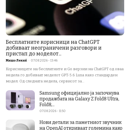
Бесплатните корисници на ChatGPT
добиваат неограничени разговори и
пристап до моделот...
Мишо Лекиќ
-
07.08.2026 - 13:46
Корисниците на бесплатните и Go верзии на ChatGPT од оваа
недела го добиваат моделот GPT-5.6 Luna како стандарден
модел. Од следната недела, сервисот за...
Samsung официјално ја започнува
продажбата на Galaxy Z Fold8 Ultra,
Fold8,...
07.08.2026 - 11:50
Нови детали за паметниот звучник
на OpenAI откриваат големина како